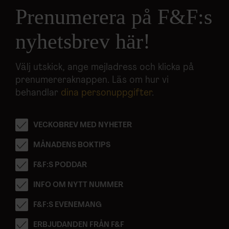
Prenumerera på F&F:s
nyhetsbrev här!
Välj utskick, ange mejladress och klicka på
prenumereraknappen. Läs om hur vi
behandlar
dina personuppgifter
.
VECKOBREV MED NYHETER
MÅNADENS BOKTIPS
F&F:S PODDAR
INFO OM NYTT NUMMER
F&F:S EVENEMANG
ERBJUDANDEN FRÅN F&F