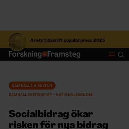
S
ö
Årets tidskrift populärpress 2025
k
e
f
Prenumerera
t
e
r
Logga in
:
SAMHÄLLE & KULTUR
SAMHÄLLSVETENSKAP
NATIONALEKONOMI
NYHETSBREV
Socialbidrag ökar
ÄMNEN
risken för nya bidrag