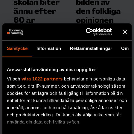
skolan biter
bilden av
ännu efter
den folkliga
60 år
opinionen
Den omtalade
Opinionsmätningarn
Colemanrapporten
as ankomst till
gav obekväma svar
Sverige på 1940-talet
Samtycke
Information
Reklaminställningar
Om
om
gav hopp om
skolsegregationens
starkare demokrati –
orsaker. 60 år efter
men mötte också
Ansvarsfull användning av dina uppgifter
sin tillkomst gör den
starkt motstånd.
Vi och
våra 1022 partners
behandlar din personliga data,
fortfarande avtryck i
MEDIA
som t.ex. ditt IP-nummer, och använder teknologi såsom
debatten.
cookies för att lagra och få tillgång till information på din
enhet för att kunna tillhandahålla personliga annonser och
SOCIOLOGI
innehåll, annons- och innehållsmätning, åskådarinsikter
och produktutveckling. Du kan själv välja vilka som får
använda din data och i vilka syften.