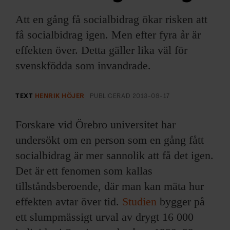
ARKIV & E-TIDNING
Att en gång få socialbidrag ökar risken att
LYSSNA/PODD
få socialbidrag igen. Men efter fyra år är
effekten över. Detta gäller lika väl för
EVENEMANG & RESOR
svenskfödda som invandrade.
SHOP
TEXT
HENRIK HÖJER
PUBLICERAD
2013-09-17
KONTAKTA F&F
Forskare vid Örebro universitet har
undersökt om en person som en gång fått
SKRIV I F&F
socialbidrag är mer sannolik att få det igen.
PRENUMERERA PÅ F&F
Det är ett fenomen som kallas
tillståndsberoende, där man kan mäta hur
ANNONSERA I F&F
effekten avtar över tid.
Studien
bygger på
ett slumpmässigt urval av drygt 16 000
OM F&F