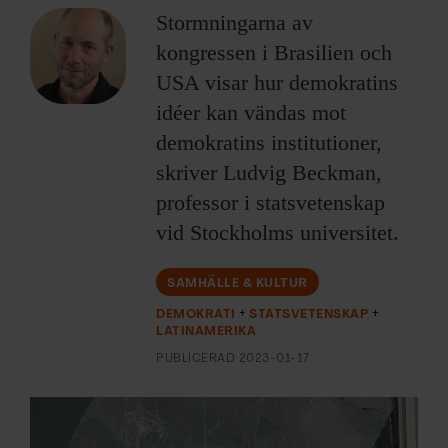
ARKIV & E-TIDNING
Stormningarna av
kongressen i Brasilien och
LYSSNA/PODD
USA visar hur demokratins
idéer kan vändas mot
EVENEMANG & RESOR
demokratins institutioner,
SHOP
skriver Ludvig Beckman,
professor i statsvetenskap
KONTAKTA F&F
vid Stockholms universitet.
SKRIV I F&F
SAMHÄLLE & KULTUR
DEMOKRATI
STATSVETENSKAP
PRENUMERERA PÅ F&F
LATINAMERIKA
PUBLICERAD
2023-01-17
ANNONSERA I F&F
OM F&F