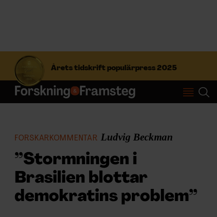
S
ö
Årets tidskrift populärpress 2025
k
e
f
Prenumerera
t
e
r
Logga in
:
Ludvig Beckman
FORSKARKOMMENTAR
”Stormningen i
NYHETSBREV
Brasilien blottar
ÄMNEN
demokratins problem”