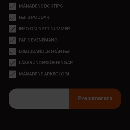
MÅNADENS BOKTIPS
F&F:S PODDAR
INFO OM NYTT NUMMER
F&F:S EVENEMANG
ERBJUDANDEN FRÅN F&F
LÄSARUNDERSÖKNINGAR
MÅNADENS ARKEOLOGI
E
-
Prenumerera
p
o
s
t