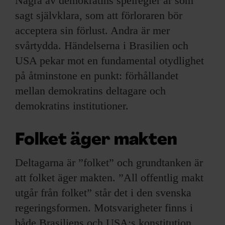
Några av demokratins spelregler är som
sagt självklara, som att förloraren bör
acceptera sin förlust. Andra är mer
svårtydda. Händelserna i Brasilien och
USA pekar mot en fundamental otydlighet
på åtminstone en punkt: förhållandet
mellan demokratins deltagare och
demokratins institutioner.
Folket äger makten
Deltagarna är ”folket” och grundtanken är
att folket äger makten. ”All offentlig makt
utgår från folket” står det i den svenska
regeringsformen. Motsvarigheter finns i
både Brasiliens och USA:s konstitution.