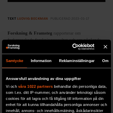
TEXT
LUDVIG BECKMAN
PUBLICERAD
2023-01-17
Forskning & Framsteg
rapporterar om
fackgranskade forskningsresultat och om pågående
forskning. Forskning & Framsteg har bevakat
vetenskap sedan 1966 och drivs utan vinstsyfte.
Samtycke
Information
Reklaminställningar
Om
LÄS MER
Ansvarsfull användning av dina uppgifter
Vi och
våra 1022 partners
behandlar din personliga data,
som t.ex. ditt IP-nummer, och använder teknologi såsom
cookies för att lagra och få tillgång till information på din
enhet för att kunna tillhandahålla personliga annonser och
innehåll, annons- och innehållsmätning, åskådarinsikter