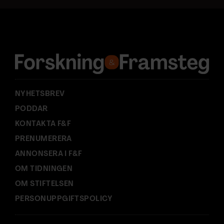
a
d
r
e
s
s
:
NYHETSBREV
PODDAR
KONTAKTA F&F
PRENUMERERA
ANNONSERA I F&F
OM TIDNINGEN
OM STIFTELSEN
PERSONUPPGIFTSPOLICY