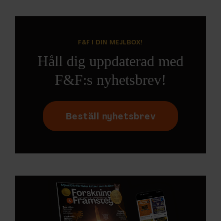
F&F I DIN MEJLBOX!
Håll dig uppdaterad med
F&F:s nyhetsbrev!
Beställ nyhetsbrev