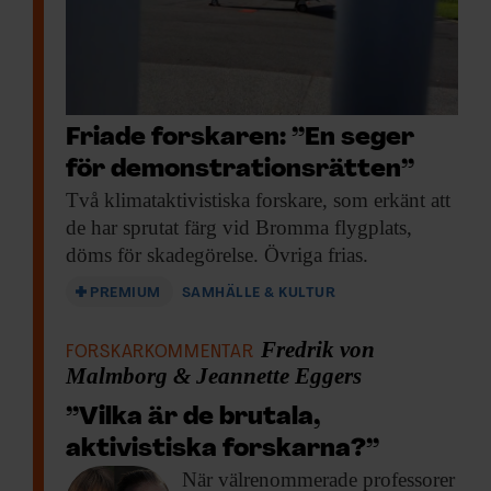
annons- och analysföretag som vi samarbetar med.
Dessa kan i sin tur kombinera informationen med annan
information som du har tillhandahållit eller som de har
samlat in när du har använt deras tjänster.
Friade forskaren: ”En seger
för demonstrationsrätten”
Två klimataktivistiska forskare,
som erkänt att
de har sprutat färg vid Bromma flygplats,
döms för skadegörelse. Övriga frias.
PREMIUM
SAMHÄLLE & KULTUR
Fredrik von
FORSKARKOMMENTAR
Malmborg & Jeannette Eggers
”Vilka är de brutala,
aktivistiska forskarna?”
När välrenommerade professorer