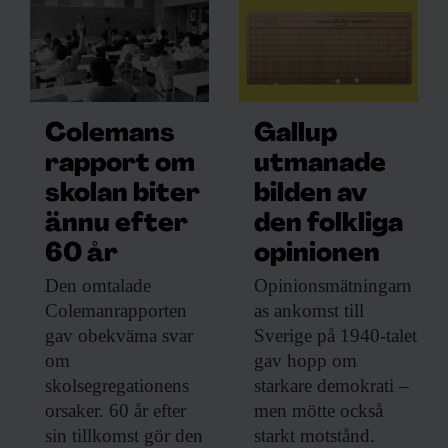
Colemans
Gallup
rapport om
utmanade
skolan biter
bilden av
ännu efter
den folkliga
60 år
opinionen
Den omtalade
Opinionsmätningarn
Colemanrapporten
as ankomst till
gav obekväma svar
Sverige på 1940-talet
om
gav hopp om
skolsegregationens
starkare demokrati –
orsaker. 60 år efter
men mötte också
sin tillkomst gör den
starkt motstånd.