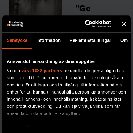
”Ge
personer
med typ 2-
Så ska döda
diabetes
återuppstå
Samtycke
Information
Reklaminställningar
Om
samma
i Sverige
teknik som
Att frysa ner
sin
kropp inför en
de med typ
Ansvarsfull användning av dina uppgifter
eventuell
1”
Vi och
våra 1022 partners
behandlar din personliga data,
återuppståndelse
som t.ex. ditt IP-nummer, och använder teknologi såsom
Att de
kostar drygt två
cookies för att lagra och få tillgång till information på din
inte
miljoner kronor. Nu
enhet för att kunna tillhandahålla personliga annonser och
erbjuds
planeras ett lager för
innehåll, annons- och innehållsmätning, åskådarinsikter
löpand
djupfrysta människor
och produktutveckling. Du kan själv välja vilka som får
e
i norra Sverige.
använda din data och i vilka syften.
mätnin
PREMIUM
g av
Med din tillåtelse skulle vi även vilja:
blodso
DÖDLIGHET