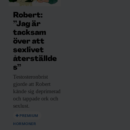
Robert:
”Jag är
tacksam
över att
sexlivet
återställde
s”
Testosteronbrist
gjorde att
Robert
kände sig deprimerad
och tappade ork och
sexlust.
PREMIUM
HORMONER