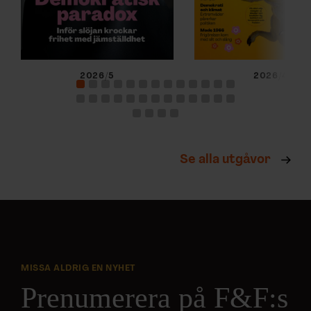
2026/5
2026/4
Se alla utgåvor
MISSA ALDRIG EN NYHET
Prenumerera på F&F:s