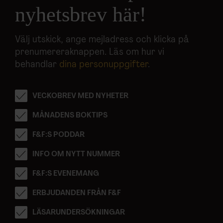
nyhetsbrev här!
Välj utskick, ange mejladress och klicka på
prenumereraknappen. Läs om hur vi
behandlar
dina personuppgifter
.
VECKOBREV MED NYHETER
MÅNADENS BOKTIPS
F&F:S PODDAR
INFO OM NYTT NUMMER
F&F:S EVENEMANG
ERBJUDANDEN FRÅN F&F
LÄSARUNDERSÖKNINGAR