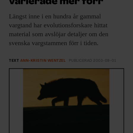
varierade mer förr
ARKIV & E-TIDNING
Längst inne i en hundra år gammal
LYSSNA/PODD
vargtand har evolutionsforskare hittat
material som avslöjar detaljer om den
EVENEMANG & RESOR
svenska vargstammen förr i tiden.
SHOP
TEXT
ANN-KRISTIN WENTZEL
PUBLICERAD
2003-09-01
KONTAKTA F&F
SKRIV I F&F
PRENUMERERA PÅ F&F
ANNONSERA I F&F
OM F&F