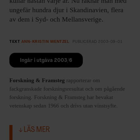
kullar nästan varje år. Nu räknar man med
ungefär hundra djur i Skandinavien, flera
av dem i Syd- och Mellansverige.
TEXT
ANN-KRISTIN WENTZEL
PUBLICERAD
2003-09-01
Ingår i utgåva 2003/6
Forskning & Framsteg
rapporterar om
fackgranskade forskningsresultat och om pågående
forskning. Forskning & Framsteg har bevakat
vetenskap sedan 1966 och drivs utan vinstsyfte.
LÄS MER