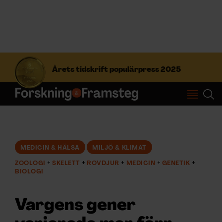
S
ö
Årets tidskrift populärpress 2025
k
e
f
Prenumerera
t
e
r
Logga in
:
MEDICIN & HÄLSA
MILJÖ & KLIMAT
ZOOLOGI
SKELETT
ROVDJUR
MEDICIN
GENETIK
NYHETSBREV
BIOLOGI
ÄMNEN
Vargens gener