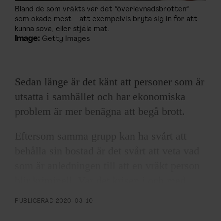
Bland de som vräkts var det ”överlevnadsbrotten”
som ökade mest – att exempelvis bryta sig in för att
kunna sova, eller stjäla mat.
Image:
Getty Images
Sedan länge är det känt att personer som är
utsatta i samhället och har ekonomiska
problem är mer benägna att begå brott.
Eftersom samma grupp kan ha svårt att
behålla sin bostad är det svårt att veta vad
som är anledningen till att en vräkt person
blir kriminell. Var det krisen i och med
vräkningen som fick personen att bryta mot
PUBLICERAD
2020-03-10
lagen, eller var det kriminalitet och stök