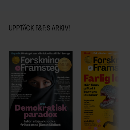
UPPTÄCK F&F:S ARKIV!