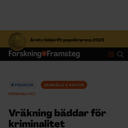
S
ö
Årets tidskrift populärpress 2025
k
e
f
Prenumerera
t
e
r
Logga in
:
PREMIUM
SAMHÄLLE & KULTUR
KRIMINALITET
NYHETSBREV
Vräkning bäddar för
ÄMNEN
kriminalitet