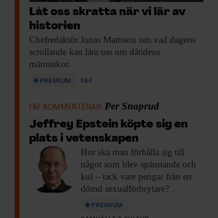
ökade med 20 procentenheter hos de som
Låt oss skratta när vi lär av
vräkts.
historien
Chefredaktör Jonas Mattsson
om vad dagens
Dessa så kallade ”överlevnadsbrott”
scrollande kan lära oss om dåtidens
innebär att någon av mer ”praktiska” skäl
människor.
till exempel stjäl mat eller bryter sig in
PREMIUM
F&F
någonstans för att kunna sova. Den ökade
Per Snaprud
brottsbenägenheten kan även förklaras med
F&F KOMMENTERAR
något som kallas ”general strain theory”,
Jeffrey Epstein köpte sig en
en reaktion med ilska och frustration på
plats i vetenskapen
grund av den akut försämrade
Hur ska man
förhålla sig till
något som blev spännande och
levnadssituationen. Drogrelaterade brott
kul – tack vare pengar från en
och våldsbrott ökade i sin tur med omkring
dömd sexualförbrytare?
10 procentenheter vardera.
PREMIUM