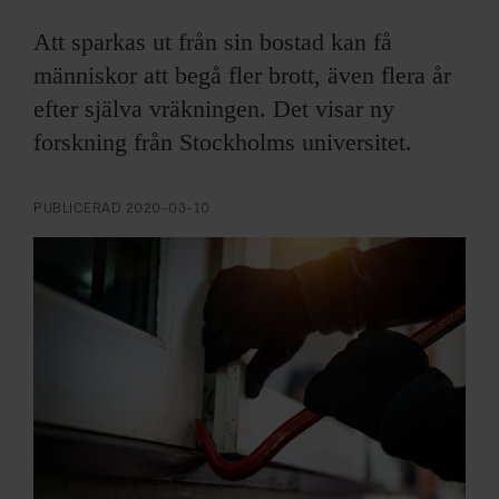
ARKIV & E-TIDNING
Att sparkas ut från sin bostad kan få
LYSSNA/PODD
människor att begå fler brott, även flera år
efter själva vräkningen. Det visar ny
EVENEMANG & RESOR
forskning från Stockholms universitet.
SHOP
PUBLICERAD
2020-03-10
KONTAKTA F&F
SKRIV I F&F
PRENUMERERA PÅ F&F
ANNONSERA I F&F
OM F&F