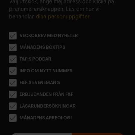
Välj utskick, ange mejladress och klicka på
prenumereraknappen. Läs om hur vi
behandlar
dina personuppgifter
.
VECKOBREV MED NYHETER
MÅNADENS BOKTIPS
F&F:S PODDAR
INFO OM NYTT NUMMER
F&F:S EVENEMANG
ERBJUDANDEN FRÅN F&F
LÄSARUNDERSÖKNINGAR
MÅNADENS ARKEOLOGI