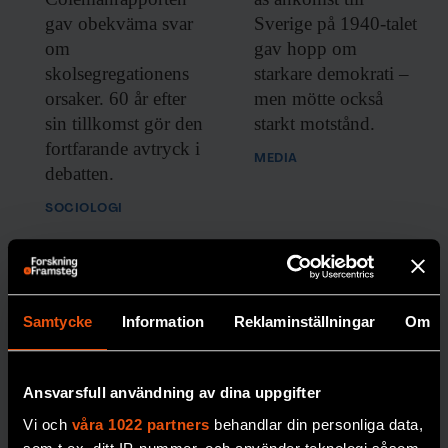
gav obekväma svar
Sverige på 1940-talet
Inlogg till
fof.se
och app •
E-tidning
•
om
gav hopp om
Nyhetsbrev • Rabatt på våra
evenemang
skolsegregationens
starkare demokrati –
orsaker. 60 år efter
men mötte också
sin tillkomst gör den
starkt motstånd.
Beställ i dag!
fortfarande avtryck i
MEDIA
debatten.
SOCIOLOGI
Susanne Alm
Samtycke
Information
Reklaminställningar
Om
Ansvarsfull användning av dina uppgifter
”Förbjud alla
Vi och
våra 1022 partners
behandlar din personliga data,
religiösa