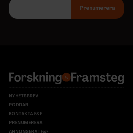
E
-
Prenumerera
p
o
s
t
a
d
r
e
s
s
:
NYHETSBREV
PODDAR
KONTAKTA F&F
PRENUMERERA
ANNONSERA I F&F