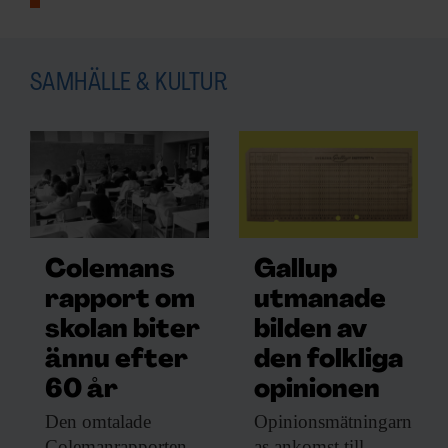
SAMHÄLLE & KULTUR
Colemans
Gallup
rapport om
utmanade
skolan biter
bilden av
ännu efter
den folkliga
KUNSKAP BASERAD PÅ VETENSKAP
Prenumerera på
60 år
opinionen
Den omtalade
Opinionsmätningarn
Forskning & Framsteg!
Colemanrapporten
as ankomst till