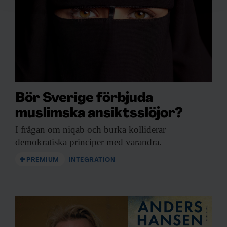
för sociala medier och analysera vår trafik. Vi
vidarebefordrar även sådana identifierare och annan
information från din enhet till de sociala medier och
annons- och analysföretag som vi samarbetar med.
Dessa kan i sin tur kombinera informationen med annan
information som du har tillhandahållit eller som de har
samlat in när du har använt deras tjänster.
Bör Sverige förbjuda
muslimska ansiktsslöjor?
I frågan om
niqab och burka kolliderar
demokratiska principer med varandra.
PREMIUM
INTEGRATION