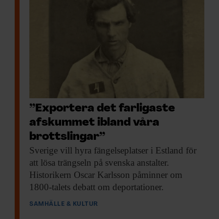
finanskrisen 2008 var bredare grupper som
drabbades, och vad händer då? Det vet vi
inte riktigt, och det är frågor som är oerhört
viktiga att gå vidare med.
Studien publicerades i
European Journal of
Criminology
.
”Exportera det farligaste
afskummet ibland våra
brottslingar”
F&F I DIN MEJLBOX!
Sverige vill hyra
fängelseplatser i Estland för
Håll dig uppdaterad med
att lösa trängseln på svenska anstalter.
Historikern Oscar Karlsson påminner om
F&F:s nyhetsbrev!
1800-talets debatt om deportationer.
SAMHÄLLE & KULTUR
Beställ nyhetsbrev