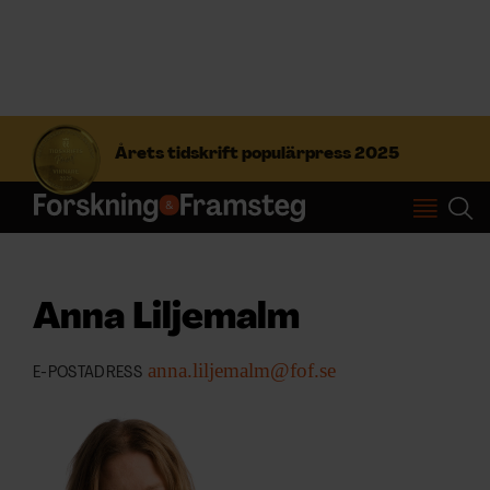
S
ö
Årets tidskrift populärpress 2025
k
e
f
Prenumerera
t
e
r
Logga in
:
Anna Liljemalm
anna.liljemalm@fof.se
E-POSTADRESS
NYHETSBREV
ÄMNEN