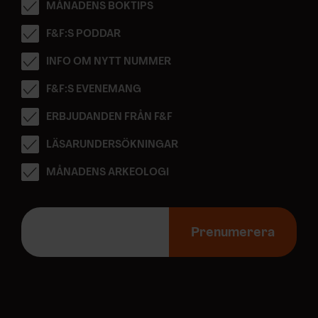
MÅNADENS BOKTIPS
F&F:S PODDAR
INFO OM NYTT NUMMER
F&F:S EVENEMANG
ERBJUDANDEN FRÅN F&F
LÄSARUNDERSÖKNINGAR
MÅNADENS ARKEOLOGI
E
-
Prenumerera
p
o
s
t
a