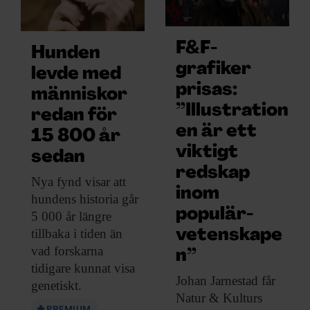
F&F-
Hunden
grafiker
levde med
prisas:
människor
”Illustration
redan för
en är ett
15 800 år
viktigt
sedan
redskap
Nya fynd visar
att
inom
hundens historia går
populär­
5 000 år längre
tillbaka i tiden än
vetenskape
vad forskarna
n”
tidigare kunnat visa
Johan Jarnestad får
genetiskt.
Natur & Kulturs
PREMIUM