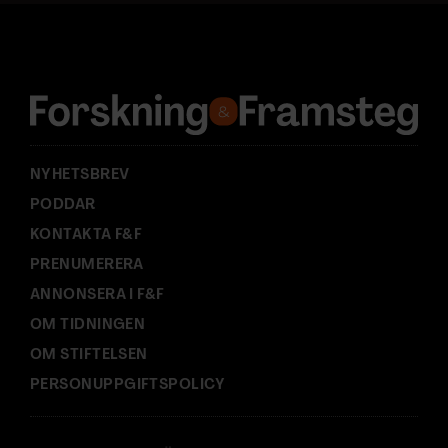
d
r
e
s
s
:
NYHETSBREV
PODDAR
KONTAKTA F&F
PRENUMERERA
ANNONSERA I F&F
OM TIDNINGEN
OM STIFTELSEN
PERSONUPPGIFTSPOLICY