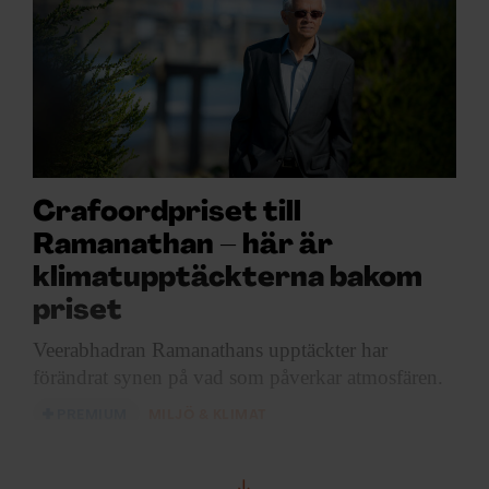
Crafoordpriset till
Ramanathan – här är
klimatupptäckterna bakom
priset
Veerabhadran Ramanathans upptäckter
har
förändrat synen på vad som påverkar atmosfären.
PREMIUM
MILJÖ & KLIMAT