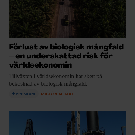
Förlust av biologisk mångfald
– en under­skattad risk för
världs­ekonomin
Tillväxten i världsekonomin
har skett på
bekostnad av biologisk mångfald.
PREMIUM
MILJÖ & KLIMAT