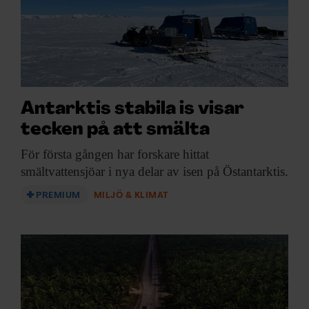
annons- och analysföretag som vi samarbetar med.
Dessa kan i sin tur kombinera informationen med annan
information som du har tillhandahållit eller som de har
samlat in när du har använt deras tjänster.
Antarktis stabila is visar
tecken på att smälta
För första gången
har forskare hittat
smältvattensjöar i nya delar av isen på Östantarktis.
PREMIUM
MILJÖ & KLIMAT