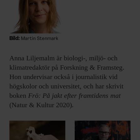
ARKIV & E-TIDNING
LYSSNA/PODD
EVENEMANG & RESOR
Bild:
Martin Stenmark
SHOP
Anna Liljemalm är biologi-, miljö- och
klimatredaktör på Forskning & Framsteg.
KONTAKTA F&F
Hon undervisar också i journalistik vid
högskolor och universitet, och har skrivit
SKRIV I F&F
boken
Frö: På jakt efter framtidens mat
PRENUMERERA PÅ F&F
(Natur & Kultur 2020).
ANNONSERA I F&F
OM F&F