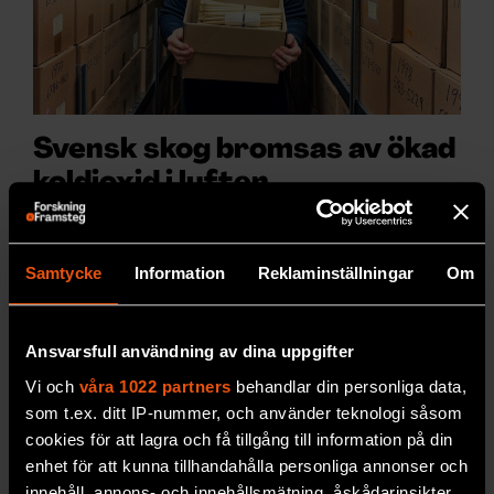
Svensk skog bromsas av ökad
koldioxid i luften
Kväveupptaget i skogarna
hämmas i takt med att
koldioxidhalterna ökar i atmosfären.
Samtycke
Information
Reklaminställningar
Om
PREMIUM
MILJÖ & KLIMAT
Ansvarsfull användning av dina uppgifter
Vi och
våra 1022 partners
behandlar din personliga data,
som t.ex. ditt IP-nummer, och använder teknologi såsom
cookies för att lagra och få tillgång till information på din
enhet för att kunna tillhandahålla personliga annonser och
innehåll, annons- och innehållsmätning, åskådarinsikter