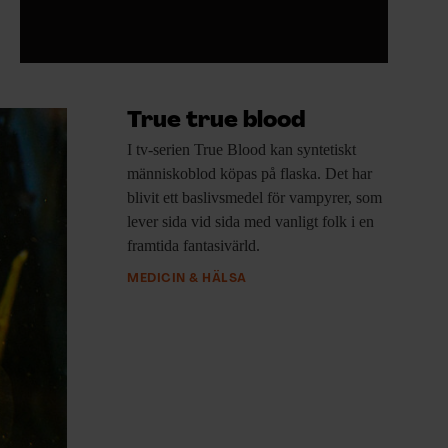
True true blood
I tv-serien True
Blood kan syntetiskt
människoblod köpas på flaska. Det har
blivit ett baslivsmedel för vampyrer, som
lever sida vid sida med vanligt folk i en
framtida fantasivärld.
MEDICIN & HÄLSA