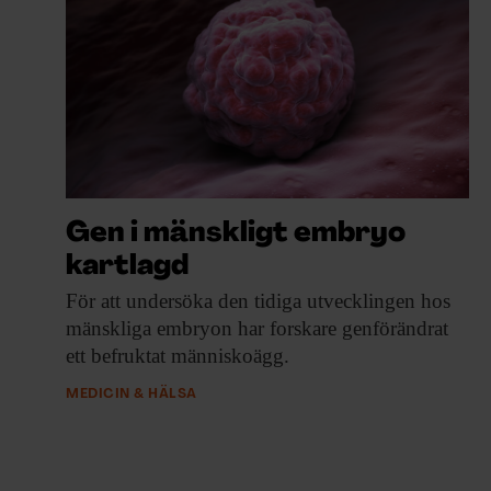
EVENEMANG & RESOR
SHOP
KONTAKTA F&F
SKRIV I F&F
Gen i mänskligt embryo
PRENUMERERA PÅ F&F
kartlagd
För att undersöka
den tidiga utvecklingen hos
ANNONSERA I F&F
mänskliga embryon har forskare genförändrat
ett befruktat människoägg.
OM F&F
MEDICIN & HÄLSA