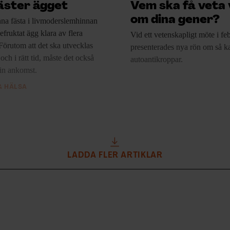
äster ägget
Vem ska få veta
om dina gener?
nna
fästa i livmoderslemhinnan
efruktat ägg klara av flera
Vid ett vetenskapligt
möte i feb
 Förutom att det ska utvecklas
presenterades nya rön om så k
t och i rätt tid, måste det också
autoantikroppar.
sin ankomst.
& HÄLSA
LADDA FLER ARTIKLAR