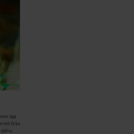
rnas ägg
eciell ficka
 själva.