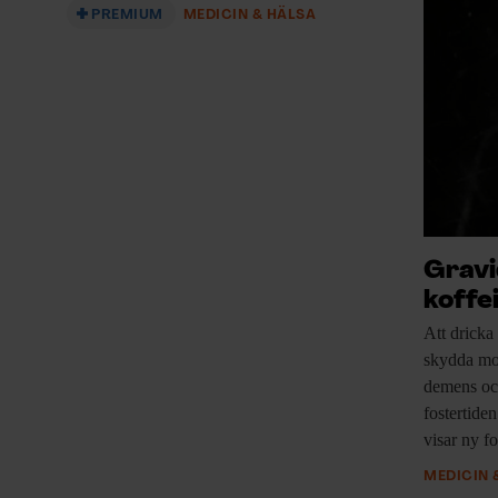
PREMIUM
MEDICIN & HÄLSA
Gravi
koffe
Att dricka
skydda mot
demens oc
fostertide
visar ny f
MEDICIN 