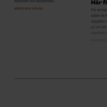
tidskrifter och massmedier.
Här f
MEDICIN & HÄLSA
För att ku
måste ett b
uppgifter.
på rätt sät
signalera 
MEDICIN 