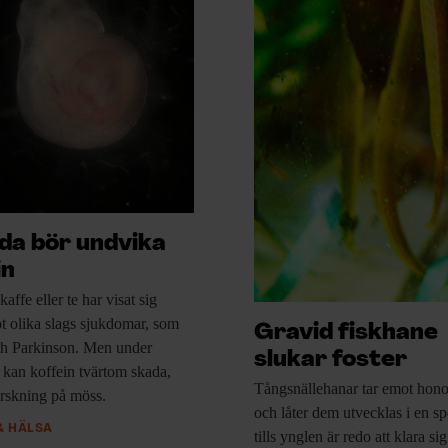
da bör undvika
in
 kaffe
eller te har visat sig
 olika slags sjukdomar, som
Gravid fiskhane
h Parkinson. Men under
slukar foster
n kan koffein tvärtom skada,
Tångsnällehanar tar emot
hono
orskning på möss.
och låter dem utvecklas i en sp
& HÄLSA
tills ynglen är redo att klara sig