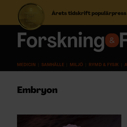
Årets tidskrift populärpres
Prenumerera
Logga in
MEDICIN
SAMHÄLLE
MILJÖ
RYMD & FYSIK
A
NYHETSBREV
ÄMNEN
Embryon
ARKIV & E-TIDNING
LYSSNA/PODD