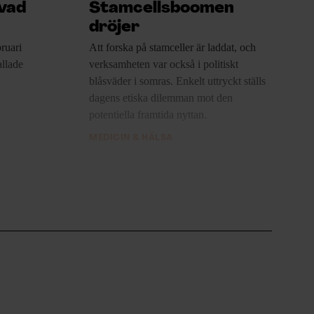
 vad
Stamcellsboomen
dröjer
ruari
Att forska på
stamceller är laddat, och
allade
verksamheten var också i politiskt
blåsväder i somras. Enkelt uttryckt ställs
dagens etiska dilemman mot den
potentiella framtida nyttan.
MEDICIN & HÄLSA