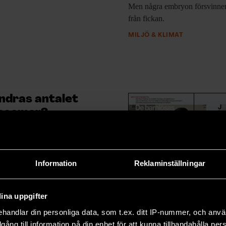
Men några embryon försvinner
från fickan.
MILJÖ & KLIMAT
ndras antalet
osomer?
:
KLIMAT
Information
Reklaminställningar
Möt Outi Hovatt
ina uppgifter
De barnlösas
handlar din personliga data, som t.ex. ditt IP-nummer, och anv
förkämpe
illgång till information på din enhet för att kunna tillhandahålla pe