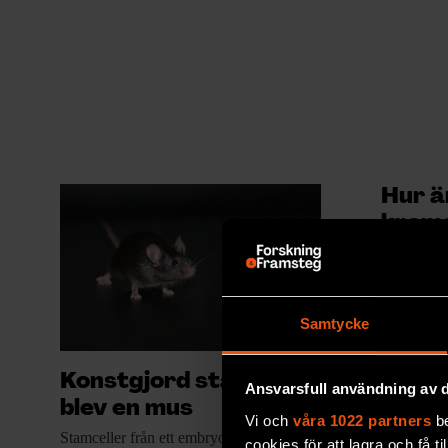
Hur ä
krom
### Fråga
MILJÖ & 
Samtycke
Konstgjord stamcell
Ansvarsfull användning av d
blev en mus
Vi och
våra 1022 partners
be
Stamceller från ett
embryo kan bilda alla
cookies för att lagra och få t