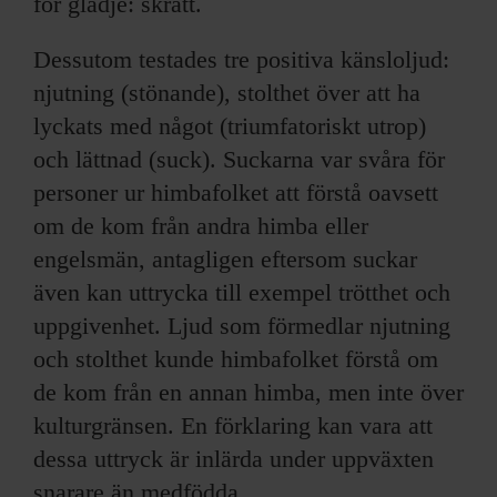
för glädje: skratt.
Dessutom testades tre positiva känsloljud:
njutning (stönande), stolthet över att ha
lyckats med något (triumfatoriskt utrop)
och lättnad (suck). Suckarna var svåra för
personer ur himbafolket att förstå oavsett
om de kom från andra himba eller
engelsmän, antagligen eftersom suckar
även kan uttrycka till exempel trötthet och
uppgivenhet. Ljud som förmedlar njutning
och stolthet kunde himbafolket förstå om
de kom från en annan himba, men inte över
kulturgränsen. En förklaring kan vara att
dessa uttryck är inlärda under uppväxten
snarare än medfödda.