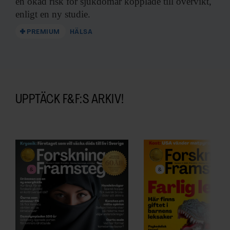
en ökad risk för sjukdomar kopplade till övervikt,
enligt en ny studie.
PREMIUM
HÄLSA
UPPTÄCK F&F:S ARKIV!