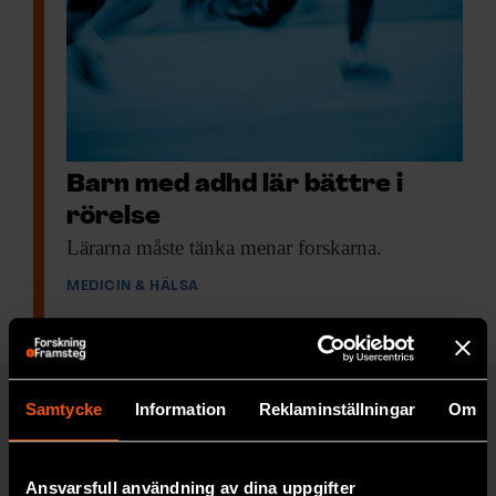
Barn med adhd lär bättre i
rörelse
Lärarna måste tänka
menar forskarna.
MEDICIN & HÄLSA
MEDICIN & HÄLSA
Samtycke
Information
Reklaminställningar
Om
FORSKARKOMMENTA
Ansvarsfull användning av dina uppgifter