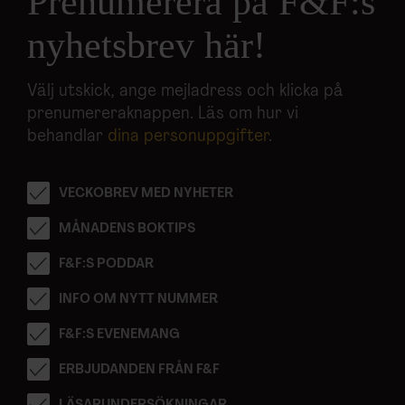
Prenumerera på F&F:s
nyhetsbrev här!
Välj utskick, ange mejladress och klicka på
prenumereraknappen. Läs om hur vi
behandlar
dina personuppgifter
.
VECKOBREV MED NYHETER
MÅNADENS BOKTIPS
F&F:S PODDAR
INFO OM NYTT NUMMER
F&F:S EVENEMANG
ERBJUDANDEN FRÅN F&F