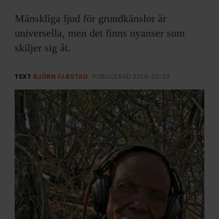
ARKIV & E-TIDNING
Mänskliga ljud för grundkänslor är
LYSSNA/PODD
universella, men det finns nyanser som
skiljer sig åt.
EVENEMANG & RESOR
TEXT
BJÖRN FJÆSTAD
PUBLICERAD
2010-03-23
SHOP
KONTAKTA F&F
SKRIV I F&F
PRENUMERERA PÅ F&F
ANNONSERA I F&F
OM F&F