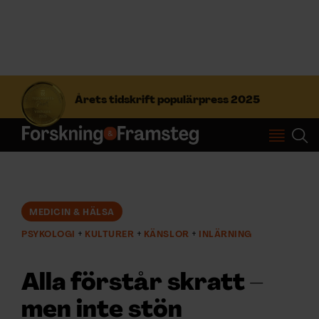
S
ö
Årets tidskrift populärpress 2025
k
e
f
Prenumerera
t
e
r
Logga in
:
MEDICIN & HÄLSA
PSYKOLOGI
KULTURER
KÄNSLOR
INLÄRNING
NYHETSBREV
Alla förstår skratt –
ÄMNEN
men inte stön