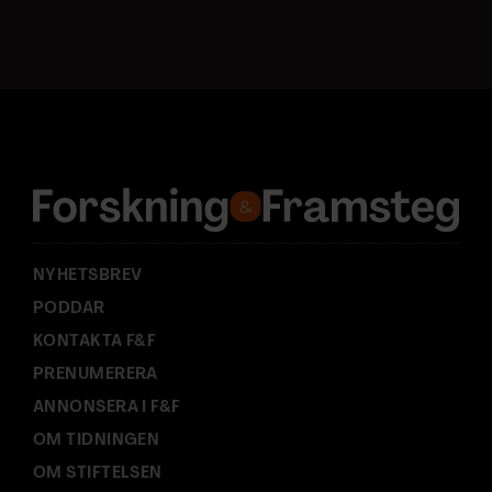
o
s
t
a
d
r
e
s
s
:
NYHETSBREV
PODDAR
KONTAKTA F&F
PRENUMERERA
ANNONSERA I F&F
OM TIDNINGEN
OM STIFTELSEN