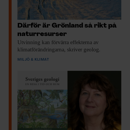
Därför är Grönland så rikt på
naturresurser
Utvinning kan förvärra
effekterna av
klimatförändringarna, skriver geolog.
MILJÖ & KLIMAT