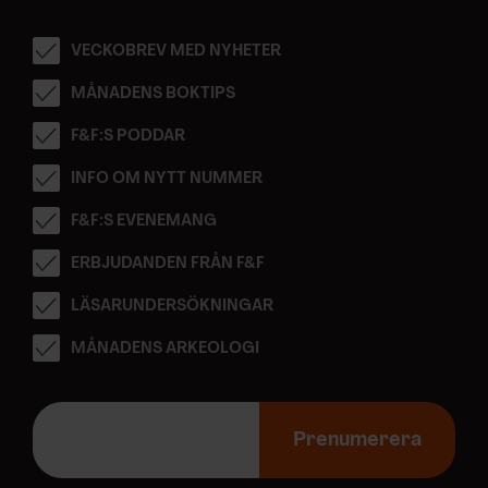
VECKOBREV MED NYHETER
MÅNADENS BOKTIPS
F&F:S PODDAR
INFO OM NYTT NUMMER
F&F:S EVENEMANG
ERBJUDANDEN FRÅN F&F
LÄSARUNDERSÖKNINGAR
MÅNADENS ARKEOLOGI
E
-
Prenumerera
p