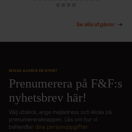
Se alla utgåvor
MISSA ALDRIG EN NYHET
Prenumerera på F&F:s
nyhetsbrev här!
Välj utskick, ange mejladress och klicka på
prenumereraknappen. Läs om hur vi
behandlar
dina personuppgifter
.