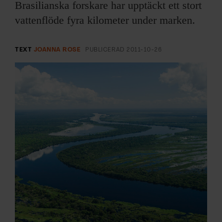
ARKIV & E-TIDNING
Brasilianska forskare har upptäckt ett stort
vattenflöde fyra kilometer under marken.
LYSSNA/PODD
TEXT
JOANNA ROSE
PUBLICERAD
2011-10-26
EVENEMANG & RESOR
SHOP
KONTAKTA F&F
SKRIV I F&F
PRENUMERERA PÅ F&F
ANNONSERA I F&F
OM F&F