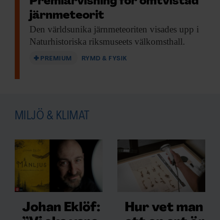
Premiärvisning för omtvistad
järnmeteorit
Den världsunika järnmeteoriten
visades upp i
Naturhistoriska riksmuseets välkomsthall.
PREMIUM
RYMD & FYSIK
MILJÖ & KLIMAT
Johan Eklöf:
Hur vet man