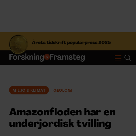
S
ö
Årets tidskrift populärpress 2025
k
e
f
Prenumerera
t
e
r
Logga in
:
MILJÖ & KLIMAT
GEOLOGI
NYHETSBREV
Amazonfloden har en
ÄMNEN
underjordisk tvilling