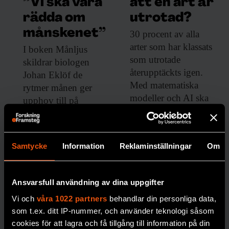
”Vi ska vara
att en art är
rädda om
utrotad?
månskenet”
30 procent av
alla
arter som har klassats
I boken Månljus
som utrotade
skildrar biologen
återupptäckts igen.
Johan Eklöf de
Med matematiska
rytmer månen ger
modeller och AI ska
upphov till på
bedömningarna få
jorden.
bättre precision.
MÅNEN
PREMIUM
Samtycke
Information
Reklaminställningar
Om
BIOLOGISK MÅNGFALD
Ansvarsfull användning av dina uppgifter
Vi och
våra 1022 partners
behandlar din personliga data,
som t.ex. ditt IP-nummer, och använder teknologi såsom
cookies för att lagra och få tillgång till information på din