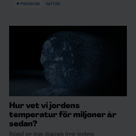
vidarebefordrar även sådana identifierare och annan
PREMIUM
GIFTER
information från din enhet till de sociala medier och
annons- och analysföretag som vi samarbetar med.
Dessa kan i sin tur kombinera informationen med annan
information som du har tillhandahållit eller som de har
samlat in när du har använt deras tjänster.
Hur vet vi jordens
temperatur för miljoner år
sedan?
Ibland ser man
diagram över jordens