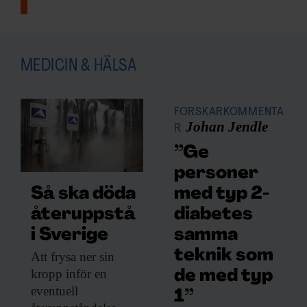
MEDICIN & HÄLSA
FORSKARKOMMENTA
Johan Jendle
R
”Ge
personer
med typ 2-
Så ska döda
diabetes
återuppstå
samma
i Sverige
teknik som
Att frysa ner
sin
kropp inför en
de med typ
eventuell
1”