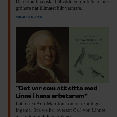
Den skandinaviska fjäll­världen
blir blötare och
grönare när klimatet blir varmare.
MILJÖ & KLIMAT
”Det var som att sitta med
Linné i hans arbetsrum”
Latinisten Ann-Mari Jönsson
och zoologen
Ingemar Struwe har översatt Carl von Linnés
mastodontverk Fauna Suecica.