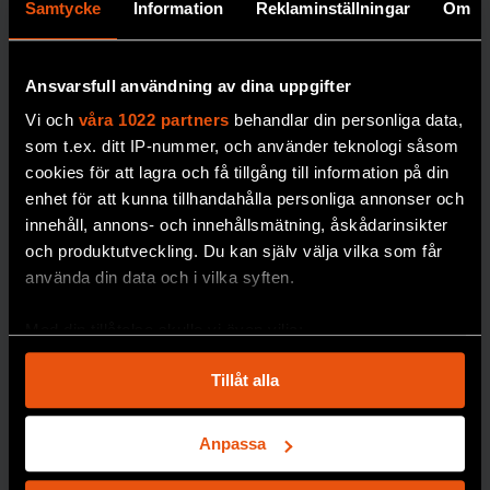
Samtycke
Information
Reklaminställningar
Om
DIABETE
S
Ansvarsfull användning av dina uppgifter
Vi och
våra 1022 partners
behandlar din personliga data,
som t.ex. ditt IP-nummer, och använder teknologi såsom
cookies för att lagra och få tillgång till information på din
enhet för att kunna tillhandahålla personliga annonser och
innehåll, annons- och innehållsmätning, åskådarinsikter
och produktutveckling. Du kan själv välja vilka som får
Robert:
använda din data och i vilka syften.
”Jag är
tacksam
Med din tillåtelse skulle vi även vilja:
Samla in information om din geografiska plats
över att
Tillåt alla
som kan ha en noggrannhet på upp till flera meter
sexlivet
Identifiera din enhet genom att aktivt skanna den
återställde
för specifika kännetecken (fingeravtryck)
Anpassa
s”
Ta reda på mer om hur dina personliga uppgifter