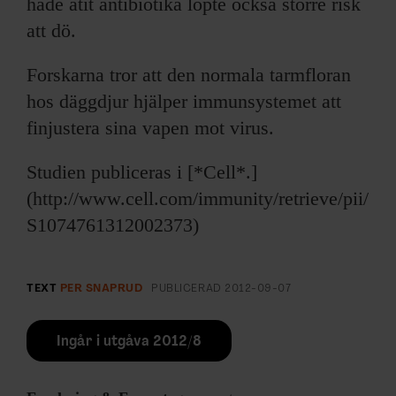
hade ätit antibiotika löpte också större risk
att dö.
Forskarna tror att den normala tarmfloran
hos däggdjur hjälper immunsystemet att
finjustera sina vapen mot virus.
Studien publiceras i [*Cell*.]
(http://www.cell.com/immunity/retrieve/pii/
S1074761312002373)
TEXT
PER SNAPRUD
PUBLICERAD
2012-09-07
Ingår i utgåva 2012/8