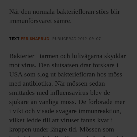
ARKIV & E-TIDNING
När den normala bakteriefloran störs blir
LYSSNA/PODD
immunförsvaret sämre.
EVENEMANG & RESOR
TEXT
PER SNAPRUD
PUBLICERAD
2012-09-07
SHOP
Bakterier i tarmen och luftvägarna skyddar
mot virus. Den slutsatsen drar forskare i
KONTAKTA F&F
USA som slog ut bakteriefloran hos möss
med antibiotika. När mössen sedan
SKRIV I F&F
smittades med influensavirus blev de
PRENUMERERA PÅ F&F
sjukare än vanliga möss. De förlorade mer
i vikt och visade svagare immunreaktion,
ANNONSERA I F&F
vilket ledde till att viruset fanns kvar i
kroppen under längre tid. Mössen som
OM F&F