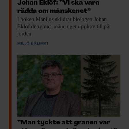
Johan Eklöf: ”Vi ska vara
rädda om månskenet”
I boken Månljus
skildrar biologen Johan
Eklöf de rytmer månen ger upphov till på
jorden.
MILJÖ & KLIMAT
”Man tyckte att granen var