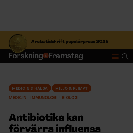
S
ö
Årets tidskrift populärpress 2025
k
e
f
Prenumerera
t
e
r
Logga in
:
MEDICIN & HÄLSA
MILJÖ & KLIMAT
MEDICIN
IMMUNOLOGI
BIOLOGI
NYHETSBREV
Antibiotika kan
ÄMNEN
förvärra influensa