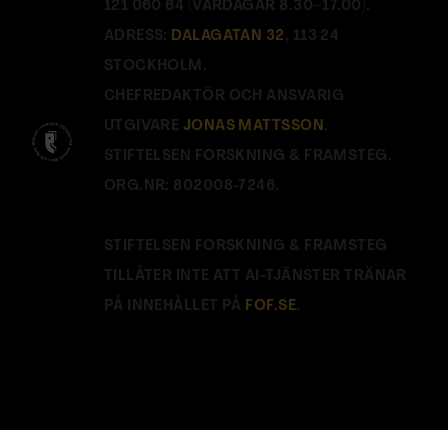
121 060 64 (VARDAGAR 8.30–17.00).
ADRESS:
DALAGATAN 32
, 113 24
STOCKHOLM.
CHEFREDAKTÖR OCH ANSVARIG
UTGIVARE
JONAS MATTSSON
.
STIFTELSEN FORSKNING & FRAMSTEG.
ORG.NR: 802008-7246.
STIFTELSEN FORSKNING & FRAMSTEG
TILLÅTER INTE ATT AI-TJÄNSTER TRÄNAR
PÅ INNEHÅLLET PÅ
FOF.SE
.