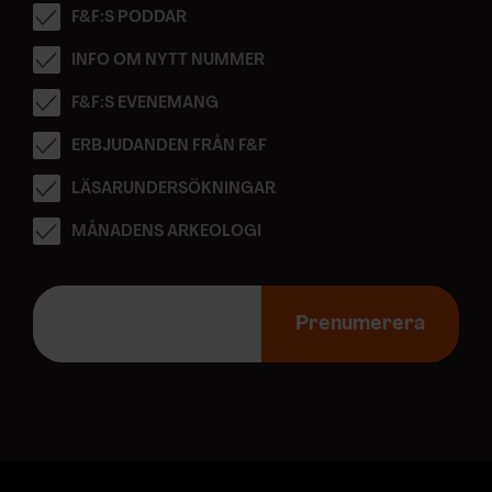
F&F:S PODDAR
INFO OM NYTT NUMMER
F&F:S EVENEMANG
ERBJUDANDEN FRÅN F&F
LÄSARUNDERSÖKNINGAR
MÅNADENS ARKEOLOGI
E
-
Prenumerera
p
o
s
t
a
d