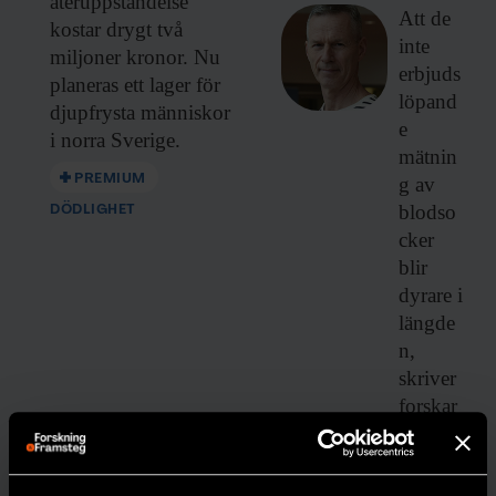
återuppståndelse
Att de
kostar drygt två
inte
miljoner kronor. Nu
erbjuds
planeras ett lager för
löpand
djupfrysta människor
e
i norra Sverige.
mätnin
PREMIUM
g av
blodso
DÖDLIGHET
cker
blir
dyrare i
längde
n,
skriver
forskar
en
Johan
Jendle.