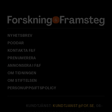
r
e
s
s
:
NYHETSBREV
PODDAR
KONTAKTA F&F
PRENUMERERA
ANNONSERA I F&F
OM TIDNINGEN
OM STIFTELSEN
PERSONUPPGIFTSPOLICY
KUNDTJÄNST:
KUNDTJANST@FOF.SE
, 08-