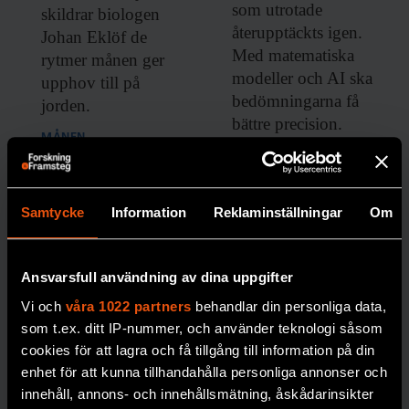
som utrotade
skildrar biologen
återupptäckts igen.
Johan Eklöf de
Med matematiska
rytmer månen ger
modeller och AI ska
upphov till på
bedömningarna få
jorden.
bättre precision.
MÅNEN
PREMIUM
BIOLOGISK MÅNGFALD
Samtycke
Information
Reklaminställningar
Om
Ansvarsfull användning av dina uppgifter
Vi och
våra 1022 partners
behandlar din personliga data,
som t.ex. ditt IP-nummer, och använder teknologi såsom
cookies för att lagra och få tillgång till information på din
Nytt
enhet för att kunna tillhandahålla personliga annonser och
innehåll, annons- och innehållsmätning, åskådarinsikter
frysrum på