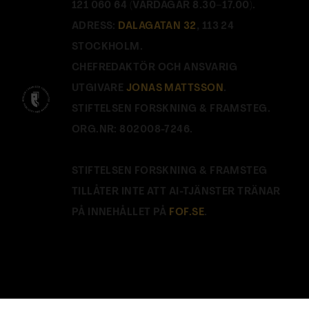
121 060 64 (VARDAGAR 8.30–17.00).
ADRESS:
DALAGATAN 32
, 113 24
STOCKHOLM.
CHEFREDAKTÖR OCH ANSVARIG
UTGIVARE
JONAS MATTSSON
.
STIFTELSEN FORSKNING & FRAMSTEG.
ORG.NR: 802008-7246.
STIFTELSEN FORSKNING & FRAMSTEG
TILLÅTER INTE ATT AI-TJÄNSTER TRÄNAR
PÅ INNEHÅLLET PÅ
FOF.SE
.