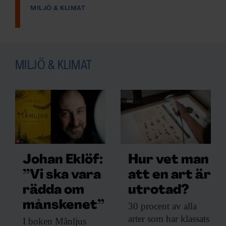
MILJÖ & KLIMAT
MILJÖ & KLIMAT
Johan Eklöf:
Hur vet man
”Vi ska vara
att en art är
rädda om
utrotad?
månskenet”
30 procent av
alla
arter som har klassats
I boken Månljus