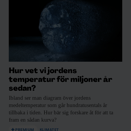
Dessa kan i sin tur kombinera informationen med annan
information som du har tillhandahållit eller som de har
samlat in när du har använt deras tjänster.
Hur vet vi jordens
temperatur för miljoner år
sedan?
Ibland ser man
diagram över jordens
medeltemperatur som går hundratusentals år
tillbaka i tiden. Hur bär sig forskare åt för att ta
fram en sådan kurva?
PREMIUM
KLIMATET