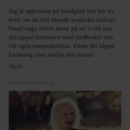
ARKIV & E-TIDNING
Jag är uppvuxen på bondgård och har en
LYSSNA/PODD
teori om att den ökande psykiska ohälsan
bland unga delvis beror på att vi till stor
EVENEMANG & RESOR
del tappat kontakten med jordbruket och
vår egen matproduktion. Finns det någon
SHOP
forskning som stödjer den tesen?
KONTAKTA F&F
/SoJa
SKRIV I F&F
PUBLICERAD
2019-12-27
PRENUMERERA PÅ F&F
ANNONSERA I F&F
OM F&F