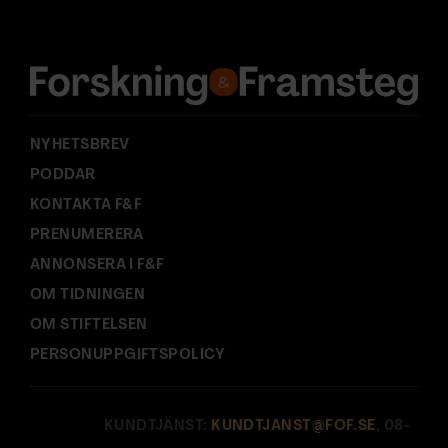
r
e
s
s
:
NYHETSBREV
PODDAR
KONTAKTA F&F
PRENUMERERA
ANNONSERA I F&F
OM TIDNINGEN
OM STIFTELSEN
PERSONUPPGIFTSPOLICY
KUNDTJÄNST:
KUNDTJANST@FOF.SE
, 08-