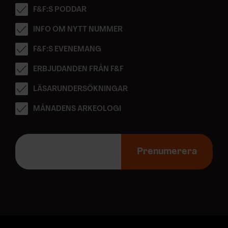
F&F:S PODDAR
INFO OM NYTT NUMMER
F&F:S EVENEMANG
ERBJUDANDEN FRÅN F&F
LÄSARUNDERSÖKNINGAR
MÅNADENS ARKEOLOGI
E
-
Prenumerera
p
o
s
t
a
d