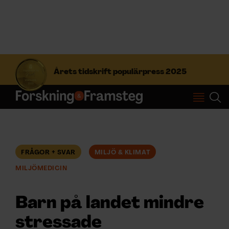
S
ö
Årets tidskrift populärpress 2025
k
e
f
Prenumerera
t
e
r
Logga in
:
FRÅGOR + SVAR
MILJÖ & KLIMAT
MILJÖMEDICIN
NYHETSBREV
Barn på landet mindre
ÄMNEN
stressade