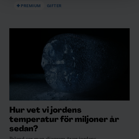
och annonserna till användarna, tillhandahålla funktioner
PREMIUM
GIFTER
för sociala medier och analysera vår trafik. Vi
vidarebefordrar även sådana identifierare och annan
information från din enhet till de sociala medier och
annons- och analysföretag som vi samarbetar med.
Dessa kan i sin tur kombinera informationen med annan
information som du har tillhandahållit eller som de har
samlat in när du har använt deras tjänster.
Hur vet vi jordens
temperatur för miljoner år
sedan?
Ibland ser man
diagram över jordens