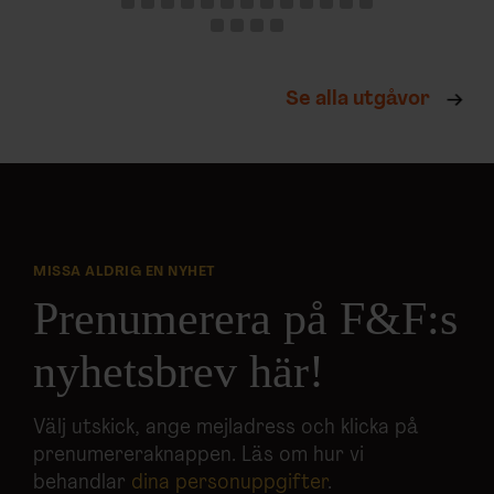
Se alla utgåvor
MISSA ALDRIG EN NYHET
Prenumerera på F&F:s
nyhetsbrev här!
Välj utskick, ange mejladress och klicka på
prenumereraknappen. Läs om hur vi
behandlar
dina personuppgifter
.