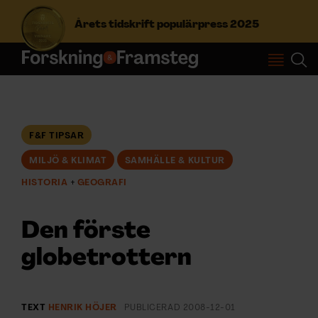
Årets tidskrift populärpress 2025
S
ö
k
e
f
F&F TIPSAR
Prenumerera
t
MILJÖ & KLIMAT
SAMHÄLLE & KULTUR
e
r
Logga in
HISTORIA
GEOGRAFI
:
Den förste
NYHETSBREV
globetrottern
ÄMNEN
TEXT
HENRIK HÖJER
PUBLICERAD
2008-12-01