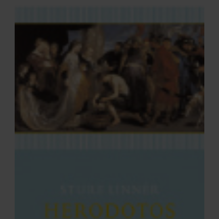
ARKIV & E-TIDNING
LYSSNA/PODD
EVENEMANG & RESOR
SHOP
KONTAKTA F&F
SKRIV I F&F
PRENUMERERA PÅ F&F
ANNONSERA I F&F
OM F&F