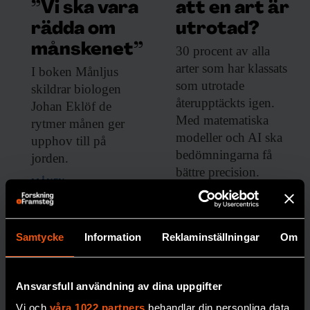
”Vi ska vara
att en art är
rädda om
utrotad?
månskenet”
30 procent av
alla
arter som har klassats
I boken Månljus
som utrotade
skildrar biologen
återupptäckts igen.
Johan Eklöf de
Med matematiska
rytmer månen ger
modeller och AI ska
upphov till på
bedömningarna få
jorden.
bättre precision.
MÅNEN
PREMIUM
BIOLOGISK MÅNGFALD
Samtycke
Information
Reklaminställningar
Om
Ansvarsfull användning av dina uppgifter
Vi och
våra 1022 partners
behandlar din personliga data,