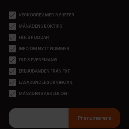
VECKOBREV MED NYHETER
MÅNADENS BOKTIPS
F&F:S PODDAR
INFO OM NYTT NUMMER
F&F:S EVENEMANG
ERBJUDANDEN FRÅN F&F
LÄSARUNDERSÖKNINGAR
MÅNADENS ARKEOLOGI
E
-
Prenumerera
p