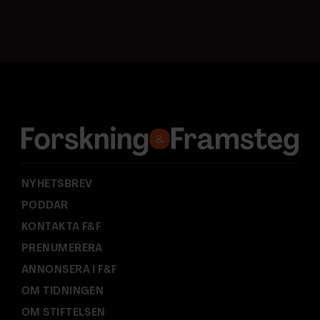
o
s
t
a
d
r
e
s
s
:
NYHETSBREV
PODDAR
KONTAKTA F&F
PRENUMERERA
ANNONSERA I F&F
OM TIDNINGEN
OM STIFTELSEN