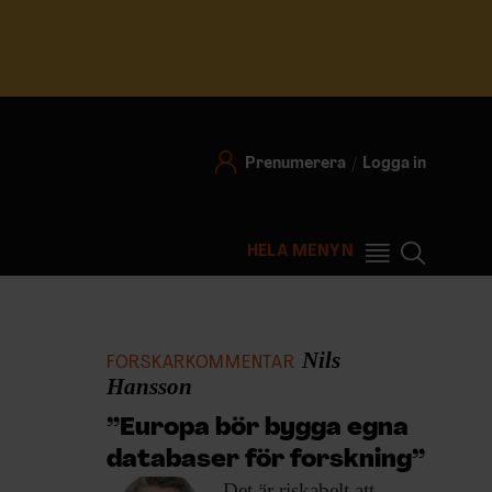
Prenumerera
Logga in
HELA MENYN
Nils
FORSKARKOMMENTAR
Hansson
”Europa bör bygga egna
databaser för forskning”
Det är riskabelt
att