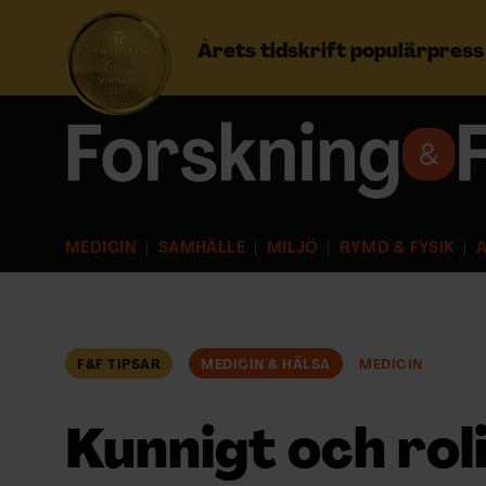
Årets tidskrift populärpres
Prenumerera
Logga in
MEDICIN
SAMHÄLLE
MILJÖ
RYMD & FYSIK
A
NYHETSBREV
ÄMNEN
F&F TIPSAR
MEDICIN & HÄLSA
MEDICIN
ARKIV & E-TIDNING
Kunnigt och rol
LYSSNA/PODD