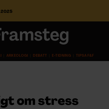
s 2025
S
ö
k
e
f
t
e
r
I
ARKEOLOGI
DEBATT
E-TIDNING
TIPSA F&F
:
igt om stress