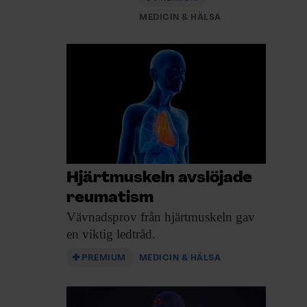
MEDICIN & HÄLSA
Hjärtmuskeln avslöjade
reumatism
Vävnadsprov från hjärtmuskeln
gav
en viktig ledtråd.
PREMIUM
MEDICIN & HÄLSA