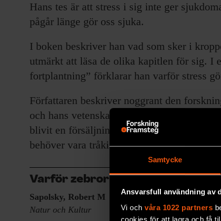
Hans tes är att stress i sig inte ger sjukdo
pågår länge gör oss sjuka.
I boken beskriver han vad som sker i kroppe
utmärkt att läsa de olika kapitlen för sig. 
fortplantning” förklarar han varför stress gö
Författaren beskriver noggrant den forskni
och hans vetenskapliga påståenden styrks m
blivit en försäljningssuccé i USA – ytterliga
behöver vara tråkig.
Samtycke
Varför zebror inte får magsår
Ansvarsfull användning av d
Sapolsky, Robert M
Vi och
våra 1022 partners
be
Natur och Kultur
cookies för att lagra och få t