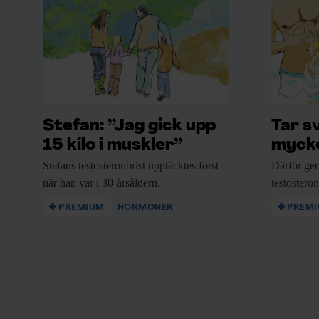
Stefan: ”Jag gick upp
Tar s
15 kilo i muskler”
mycke
Stefans testosteronbrist upptäcktes
först
Därför ger
när han var i 30-årsåldern.
testostero
PREMIUM
HORMONER
PREM