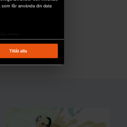
a som får använda din data
lera meter
ryck)
ljsektionen
. Du kan ändra
Tillåt alla
andahålla funktioner för
n information från din enhet
 tur kombinera informationen
deras tjänster.