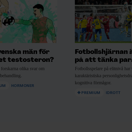
venska män för
Fotbollshjärnan 
t testosteron?
på att tänka para
 forskarna
olika svar om
Fotbollsspelare på elitnivå
har 
nbehandling.
karaktäristiska personlighetsd
kognitiva förmågor.
IUM
HORMONER
PREMIUM
IDROTT