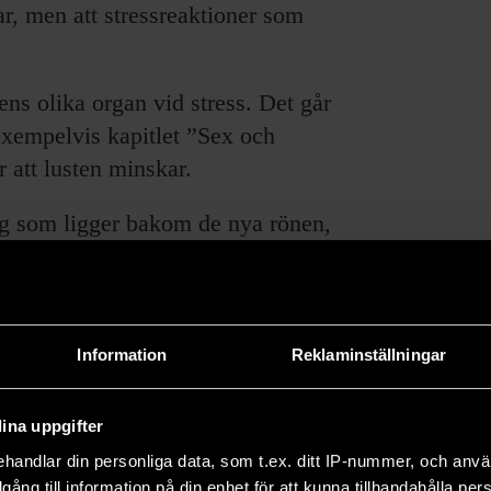
mar, men att stressreaktioner som
ns olika organ vid stress. Det går
I exempelvis kapitlet ”Sex och
r att lusten minskar.
ng som ligger bakom de nya rönen,
ed referenser. Trots detta har boken
re ett bevis på att trovärdighet inte
Information
Reklaminställningar
ina uppgifter
handlar din personliga data, som t.ex. ditt IP-nummer, och anv
illgång till information på din enhet för att kunna tillhandahålla pe