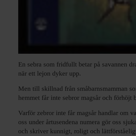
En sebra som fridfullt betar på savannen dra
när ett lejon dyker upp.
Men till skillnad från småbarnsmamman som
hemmet får inte sebror magsår och förhöjt 
Varför zebror inte får magsår handlar om va
oss under årtusendena numera gör oss sjuk
och skriver kunnigt, roligt och lättförståel