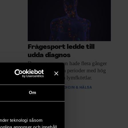
Frågesport ledde till
udda diagnos
Den unga mannen
hade flera gånger
drabbats av långa perioder med hög
feber och svullna lymfkörtlar.
PREMIUM
MEDICIN & HÄLSA
Om
änder teknologi såsom
rsonliga annonser och innehåll,