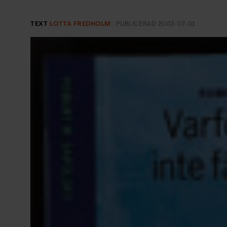
EVENEMANG & RESOR
TEXT
LOTTA FREDHOLM
PUBLICERAD
2003-07-01
SHOP
KONTAKTA F&F
SKRIV I F&F
PRENUMERERA PÅ F&F
ANNONSERA I F&F
OM F&F