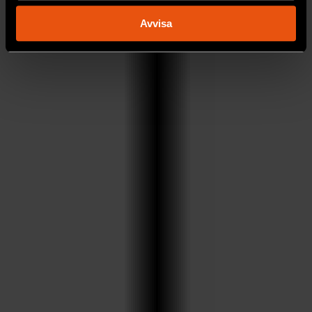
behandlas och ställ in dina preferenser i
detaljsektionen
.
Avvisa
Du kan ändra eller dra tillbaka ditt samtycke när som
helst från cookie-förklaringen.
Vi använder enhetsidentifierare för att anpassa innehållet
och annonserna till användarna, tillhandahålla funktioner
för sociala medier och analysera vår trafik. Vi
vidarebefordrar även sådana identifierare och annan
information från din enhet till de sociala medier och
annons- och analysföretag som vi samarbetar med.
Dessa kan i sin tur kombinera informationen med annan
information som du har tillhandahållit eller som de har
samlat in när du har använt deras tjänster.