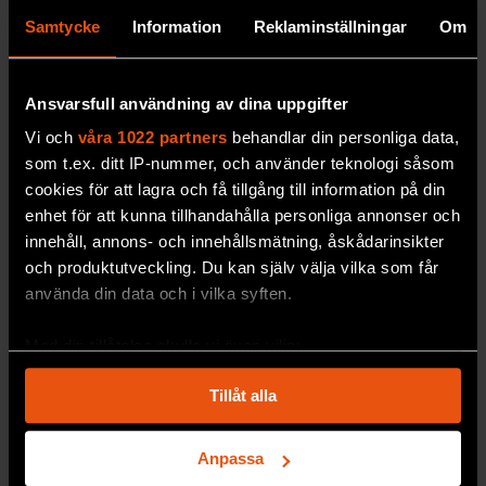
Samtycke
Information
Reklaminställningar
Om
Ansvarsfull användning av dina uppgifter
Vi och
våra 1022 partners
behandlar din personliga data,
som t.ex. ditt IP-nummer, och använder teknologi såsom
cookies för att lagra och få tillgång till information på din
enhet för att kunna tillhandahålla personliga annonser och
innehåll, annons- och innehållsmätning, åskådarinsikter
och produktutveckling. Du kan själv välja vilka som får
använda din data och i vilka syften.
Med din tillåtelse skulle vi även vilja:
Samla in information om din geografiska plats
Tillåt alla
som kan ha en noggrannhet på upp till flera meter
Identifiera din enhet genom att aktivt skanna den
för specifika kännetecken (fingeravtryck)
Anpassa
Ta reda på mer om hur dina personliga uppgifter