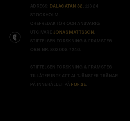
ADRESS:
DALAGATAN 32
, 113 24
STOCKHOLM.
CHEFREDAKTÖR OCH ANSVARIG
UTGIVARE
JONAS MATTSSON
.
STIFTELSEN FORSKNING & FRAMSTEG.
ORG.NR: 802008-7246.
STIFTELSEN FORSKNING & FRAMSTEG
TILLÅTER INTE ATT AI-TJÄNSTER TRÄNAR
PÅ INNEHÅLLET PÅ
FOF.SE
.