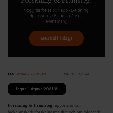
Inlogg till
fof.se
och app •
E-tidning
•
Nyhetsbrev • Rabatt på våra
evenemang
Beställ i dag!
TEXT
ANNA LILJEMALM
PUBLICERAD
2021-06-30
Ingår i utgåva 2021/8
Forskning & Framsteg
rapporterar om
fackgranskade forskningsresultat och om pågående