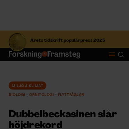
S
ö
Årets tidskrift populärpress 2025
k
e
f
Prenumerera
t
e
r
Logga in
:
MILJÖ & KLIMAT
BIOLOGI
ORNITOLOGI
FLYTTFÅGLAR
NYHETSBREV
Dubbelbeckasinen slår
ÄMNEN
höjdrekord