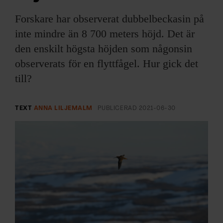
ARKIV & E-TIDNING
Forskare har observerat dubbelbeckasin på
LYSSNA/PODD
inte mindre än 8 700 meters höjd. Det är
den enskilt högsta höjden som någonsin
EVENEMANG & RESOR
observerats för en flyttfågel. Hur gick det
till?
SHOP
KONTAKTA F&F
TEXT
ANNA LILJEMALM
PUBLICERAD
2021-06-30
SKRIV I F&F
PRENUMERERA PÅ F&F
ANNONSERA I F&F
OM F&F