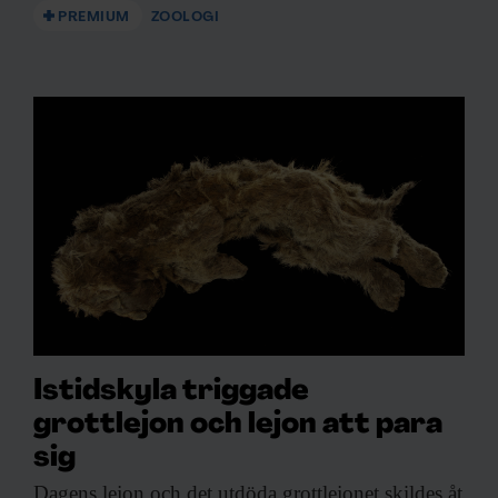
PREMIUM
ZOOLOGI
Istidskyla triggade
grottlejon och lejon att para
sig
Dagens lejon och
det utdöda grottlejonet skildes åt