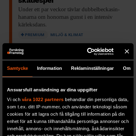
skådespel
Under ett par
veckor tävlar dubbelbeckasin-
hanarna om honornas gunst i en intensiv
kärleksdans.
PREMIUM
MILJÖ & KLIMAT
Samtycke
Information
Reklaminställningar
Om
Ansvarsfull användning av dina uppgifter
Vi och
våra 1022 partners
behandlar din personliga data,
som t.ex. ditt IP-nummer, och använder teknologi såsom
cookies för att lagra och få tillgång till information på din
Johan Eklöf: ”Vi ska vara
enhet för att kunna tillhandahålla personliga annonser och
rädda om månskenet”
innehåll, annons- och innehållsmätning, åskådarinsikter
och produktutveckling. Du kan själv välja vilka som får