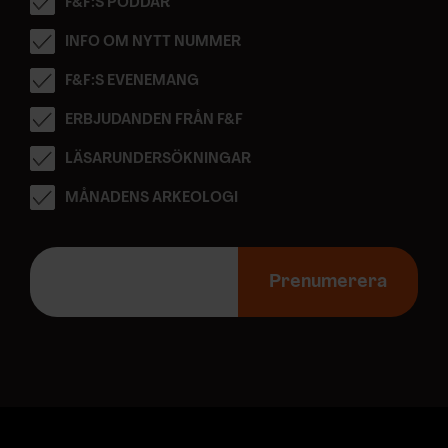
F&F:S PODDAR
INFO OM NYTT NUMMER
F&F:S EVENEMANG
ERBJUDANDEN FRÅN F&F
LÄSARUNDERSÖKNINGAR
MÅNADENS ARKEOLOGI
E
-
Prenumerera
p
o
s
t
a
d