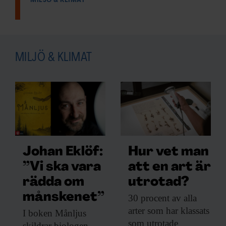
MILJÖ & KLIMAT
MILJÖ & KLIMAT
Johan Eklöf:
Hur vet man
”Vi ska vara
att en art är
rädda om
utrotad?
månskenet”
30 procent av
alla
arter som har klassats
I boken Månljus
som utrotade
skildrar biologen