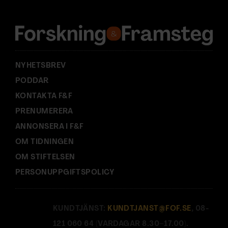
r
e
s
s
:
NYHETSBREV
PODDAR
KONTAKTA F&F
PRENUMERERA
ANNONSERA I F&F
OM TIDNINGEN
OM STIFTELSEN
PERSONUPPGIFTSPOLICY
KUNDTJÄNST:
KUNDTJANST@FOF.SE
, 08-
121 060 64 (VARDAGAR 8.30–17.00).