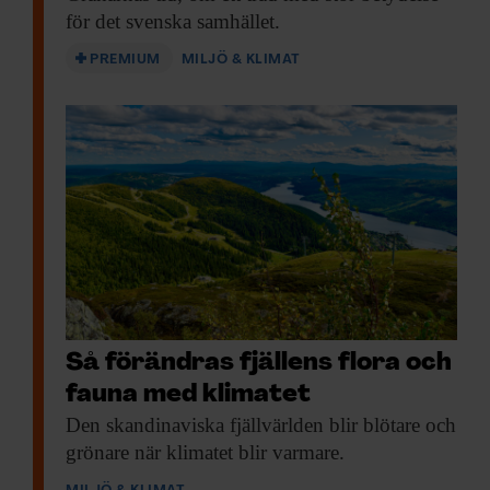
Dessa kan i sin tur kombinera informationen med annan
för det svenska samhället.
information som du har tillhandahållit eller som de har
PREMIUM
MILJÖ & KLIMAT
samlat in när du har använt deras tjänster.
Så förändras fjällens flora och
fauna med klimatet
Den skandinaviska fjäll­världen
blir blötare och
grönare när klimatet blir varmare.