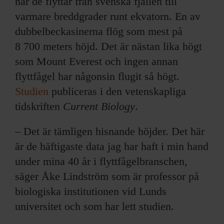
när de flyttar från svenska fjällen till
varmare breddgrader runt ekvatorn. En av
dubbelbeckasinerna flög som mest på
8 700 meters höjd. Det är nästan lika högt
som Mount Everest och ingen annan
flyttfågel har någonsin flugit så högt.
Studien
publiceras i den vetenskapliga
tidskriften
Current Biology
.
– Det är tämligen hisnande höjder. Det här
är de häftigaste data jag har haft i min hand
under mina 40 år i flyttfågelbranschen,
säger Åke Lindström som är professor på
biologiska institutionen vid Lunds
universitet och som har lett studien.