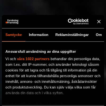
Samtycke
Information
Reklaminställningar
Om
Ansvarsfull användning av dina uppgifter
Vi och
våra 1022 partners
behandlar din personliga data,
som t.ex. ditt IP-nummer, och använder teknologi såsom
cookies för att lagra och få tillgång till information på din
enhet för att kunna tillhandahålla personliga annonser och
innehåll, annons- och innehållsmätning, åskådarinsikter
och produktutveckling. Du kan själv välja vilka som får
använda din data och i vilka syften.
Med din tillåtelse skulle vi även vilja: