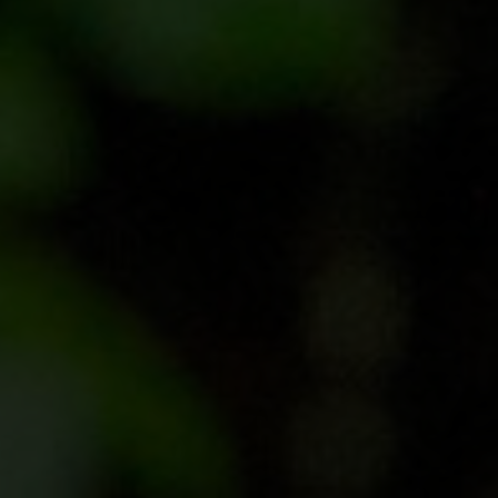
EVENEMANG & RESOR
SHOP
KONTAKTA F&F
SKRIV I F&F
PRENUMERERA PÅ F&F
ANNONSERA I F&F
OM F&F