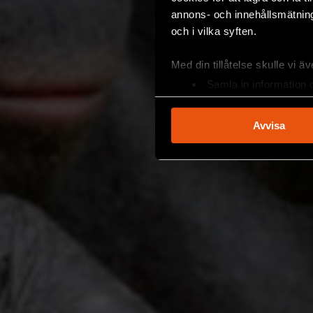
annons- och innehållsmätning
och i vilka syften.
Med din tillåtelse skulle vi äve
Samla in information 
Identifiera din enhet 
Ta reda på mer om hur dina pe
Avvisa
eller dra tillbaka ditt samtyc
Vi använder enhetsidentifierar
sociala medier och analysera 
till de sociala medier och a
med annan information som du 