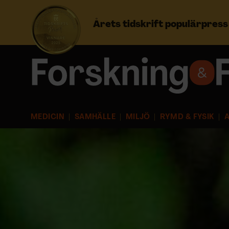
Årets tidskrift populärpres
Prenumerera
Logga in
MEDICIN
SAMHÄLLE
MILJÖ
RYMD & FYSIK
A
NYHETSBREV
ÄMNEN
ARKIV & E-TIDNING
LYSSNA/PODD