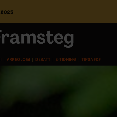
s 2025
S
ö
k
e
f
t
e
r
I
ARKEOLOGI
DEBATT
E-TIDNING
TIPSA F&F
: