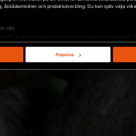
, åskådarinsikter och produktutveckling. Du kan själv välja vilk
n vilja:
om din geografiska plats som kan ha en noggrannhet på upp till f
genom att aktivt skanna den för specifika kännetecken (fingeravt
rsonliga uppgifter behandlas och ställ in dina preferenser i
deta
Anpassa
ke när som helst från cookie-förklaringen.
e för att anpassa innehållet och annonserna till användarna, tillh
vår trafik. Vi vidarebefordrar även sådana identifierare och anna
nnons- och analysföretag som vi samarbetar med. Dessa kan i sin
har tillhandahållit eller som de har samlat in när du har använt 