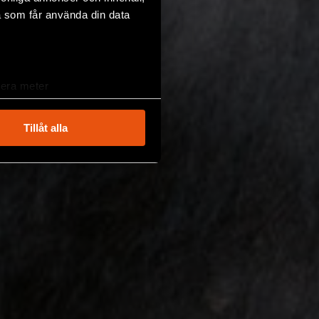
a som får använda din data
lera meter
ryck)
ljsektionen
. Du kan ändra
Tillåt alla
andahålla funktioner för
n information från din enhet
 tur kombinera informationen
deras tjänster.