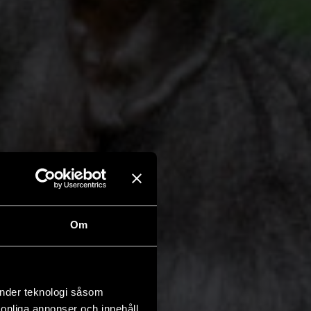
Om
änder teknologi såsom
rsonliga annonser och innehåll,