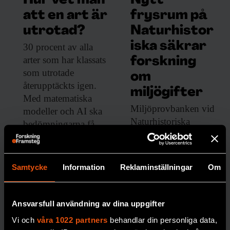
Hur vet man
Nytt
att en art är
frysrum på
utrotad?
Naturhistor
iska säkrar
30 procent av
alla
arter som har klassats
forskning
som utrotade
om
återupptäckts igen.
miljögifter
Med matematiska
Miljöprovbanken vid
modeller och AI ska
Naturhistoriska
bedömningarna få
riksmuseet är en av
bättre precision.
världens äldsta och
PREMIUM
mest omfattande. Nu
Samtycke
Information
Reklaminställningar
Om
BIOLOGISK MÅNGFALD
behöver den byggas
ut.
Ansvarsfull användning av dina uppgifter
PREMIUM
GIFTER
Vi och
våra 1022 partners
behandlar din personliga data,