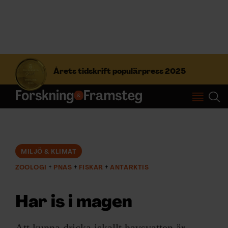
S
ö
Årets tidskrift populärpress 2025
k
e
f
Prenumerera
t
e
r
Logga in
:
MILJÖ & KLIMAT
ZOOLOGI
PNAS
FISKAR
ANTARKTIS
NYHETSBREV
Har is i magen
ÄMNEN
Att kunna dricka iskallt havsvatten är