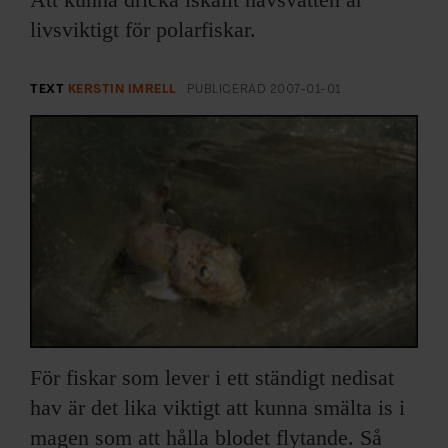
ARKIV & E-TIDNING
livsviktigt för polarfiskar.
LYSSNA/PODD
TEXT
KERSTIN IMRELL
PUBLICERAD
2007-01-01
EVENEMANG & RESOR
SHOP
KONTAKTA F&F
SKRIV I F&F
PRENUMERERA PÅ F&F
För fiskar som lever i ett ständigt nedisat
ANNONSERA I F&F
hav är det lika viktigt att kunna smälta is i
magen som att hålla blodet flytande. Så
OM F&F