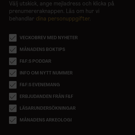
Välj utskick, ange mejladress och klicka på
prenumereraknappen. Läs om hur vi
behandlar
dina personuppgifter
.
VECKOBREV MED NYHETER
MÅNADENS BOKTIPS
F&F:S PODDAR
INFO OM NYTT NUMMER
F&F:S EVENEMANG
ERBJUDANDEN FRÅN F&F
LÄSARUNDERSÖKNINGAR
MÅNADENS ARKEOLOGI