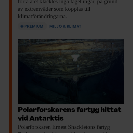
förra året kläcktes inga fågelungar, på grund
av extremväder som kopplas till
klimatförändringarna.
PREMIUM
MILJÖ & KLIMAT
Polarforskarens fartyg hittat
vid Antarktis
Polarforskaren Ernest Shackletons
fartyg