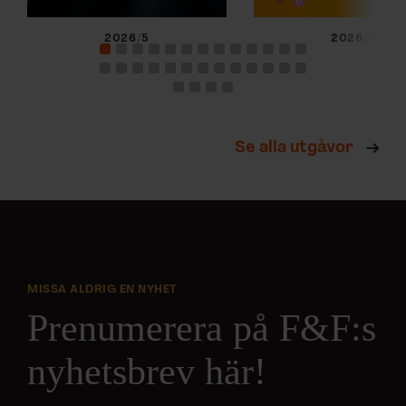
2026/5
2026/4
Se alla utgåvor
MISSA ALDRIG EN NYHET
Prenumerera på F&F:s
nyhetsbrev här!