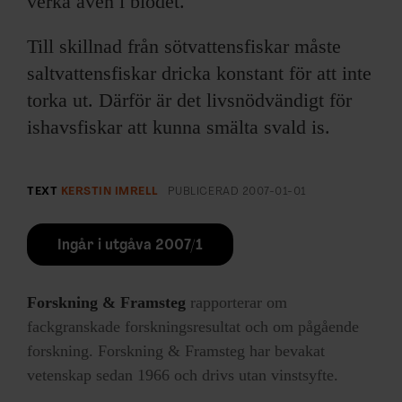
verka även i blodet.
Till skillnad från sötvattensfiskar måste
saltvattensfiskar dricka konstant för att inte
torka ut. Därför är det livsnödvändigt för
ishavsfiskar att kunna smälta svald is.
TEXT
KERSTIN IMRELL
PUBLICERAD
2007-01-01
Ingår i utgåva 2007/1
Forskning & Framsteg
rapporterar om
fackgranskade forskningsresultat och om pågående
forskning. Forskning & Framsteg har bevakat
vetenskap sedan 1966 och drivs utan vinstsyfte.