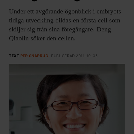
ARKIV & E-TIDNING
Under ett avgörande ögonblick i embryots
LYSSNA/PODD
tidiga utveckling bildas en första cell som
skiljer sig från sina föregångare. Deng
EVENEMANG & RESOR
Qiaolin söker den cellen.
SHOP
TEXT
PER SNAPRUD
PUBLICERAD
2011-10-03
KONTAKTA F&F
SKRIV I F&F
PRENUMERERA PÅ F&F
ANNONSERA I F&F
OM F&F