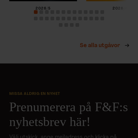
2026/5
2026/4
Se alla utgåvor
MISSA ALDRIG EN NYHET
Prenumerera på F&F:s
nyhetsbrev här!
Välj utskick, ange mejladress och klicka på