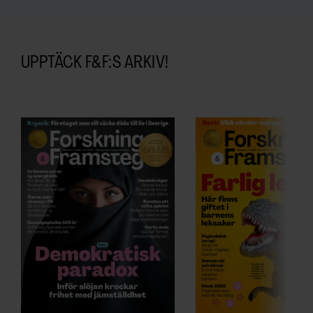
UPPTÄCK F&F:S ARKIV!