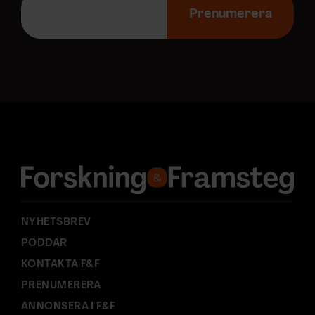
-
Prenumerera
p
o
s
t
a
d
r
e
s
s
:
NYHETSBREV
PODDAR
KONTAKTA F&F
PRENUMERERA
ANNONSERA I F&F