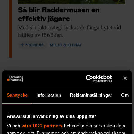
Så blir fladdermusen en
effektiv jägare
Med sin jaktstrategi
lyckas de fånga bytet vid
hälften av försöken.
PREMIUM
MILJÖ & KLIMAT
MEDICIN & HÄLSA
Samtycke
Information
Reklaminställningar
Om
FORSKARKOMMENTA
Johan Jendle
R
Ansvarsfull användning av dina uppgifter
”Ge
Vi och
våra 1022 partners
behandlar din personliga data,
personer
som t.ex. ditt IP-nummer, och använder teknologi såsom