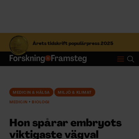
S
ö
Årets tidskrift populärpress 2025
k
e
f
Prenumerera
t
e
r
Logga in
:
MEDICIN & HÄLSA
MILJÖ & KLIMAT
MEDICIN
BIOLOGI
NYHETSBREV
Hon spårar embryots
ÄMNEN
viktigaste vägval