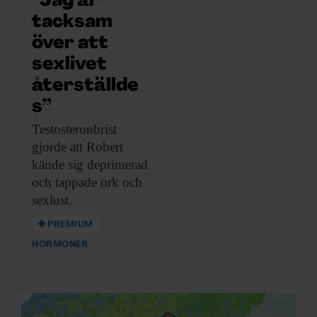
”Jag är
tacksam
över att
sexlivet
återställde
s”
Testosteronbrist
gjorde att
Robert
kände sig deprimerad
och tappade ork och
sexlust.
PREMIUM
HORMONER