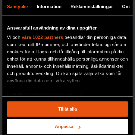
Samtycke
Information
Reklaminställningar
Om
Ansvarsfull användning av dina uppgifter
MILJÖ & KLIMAT
Vi och
våra 1022 partners
behandlar din personliga data,
som t.ex. ditt IP-nummer, och använder teknologi såsom
cookies för att lagra och få tillgång till information på din
enhet för att kunna tillhandahålla personliga annonser och
innehåll, annons- och innehållsmätning, åskådarinsikter
och produktutveckling. Du kan själv välja vilka som får
använda din data och i vilka syften.
Hur vet man
Nytt
att en art är
frysrum på
Med din tillåtelse skulle vi även vilja:
utrotad?
Naturhistor
Samla in information om din geografiska plats
Tillåt alla
som kan ha en noggrannhet på upp till flera meter
iska säkrar
30 procent av
alla
Identifiera din enhet genom att aktivt skanna den
arter som har klassats
forskning
för specifika kännetecken (fingeravtryck)
Anpassa
som utrotade
om
Ta reda på mer om hur dina personliga uppgifter