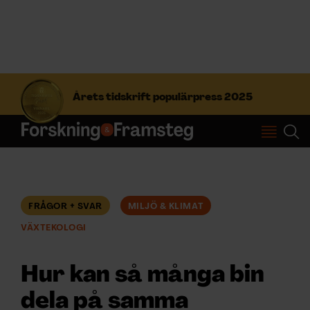
S
ö
Årets tidskrift populärpress 2025
k
e
f
Prenumerera
t
e
r
Logga in
:
FRÅGOR + SVAR
MILJÖ & KLIMAT
VÄXTEKOLOGI
NYHETSBREV
Hur kan så många bin
ÄMNEN
dela på samma