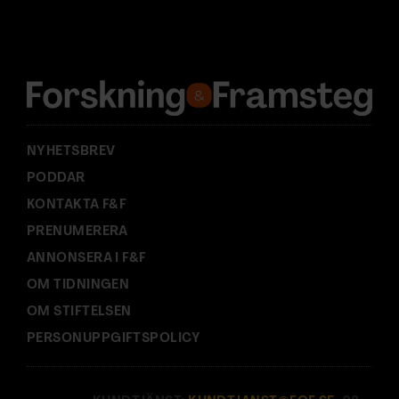
d
r
e
s
s
:
NYHETSBREV
PODDAR
KONTAKTA F&F
PRENUMERERA
ANNONSERA I F&F
OM TIDNINGEN
OM STIFTELSEN
PERSONUPPGIFTSPOLICY