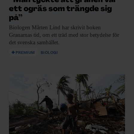
”Man tyckte att granen var
ett ogräs som trängde sig
på”
Biologen Mårten Lind
har skrivit boken
Granarnas tid, om ett träd med stor betydelse för
det svenska samhället.
PREMIUM
BIOLOGI