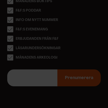
MÅNADENS BOKTIPS
F&F:S PODDAR
INFO OM NYTT NUMMER
F&F:S EVENEMANG
ERBJUDANDEN FRÅN F&F
LÄSARUNDERSÖKNINGAR
MÅNADENS ARKEOLOGI
E
-
Prenumerera
p
o
s
t
a