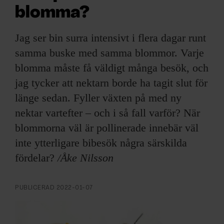
ARKIV & E-TIDNING
blomma?
LYSSNA/PODD
Jag ser bin surra intensivt i flera dagar runt
samma buske med samma blommor. Varje
EVENEMANG & RESOR
blomma måste få väldigt många besök, och
jag tycker att nektarn borde ha tagit slut för
SHOP
länge sedan. Fyller växten på med ny
KONTAKTA F&F
nektar vartefter – och i så fall varför? När
blommorna väl är pollinerade innebär väl
SKRIV I F&F
inte ytterligare bibesök några särskilda
fördelar?
/Åke Nilsson
PRENUMERERA PÅ F&F
PUBLICERAD
2022-01-07
ANNONSERA I F&F
OM F&F