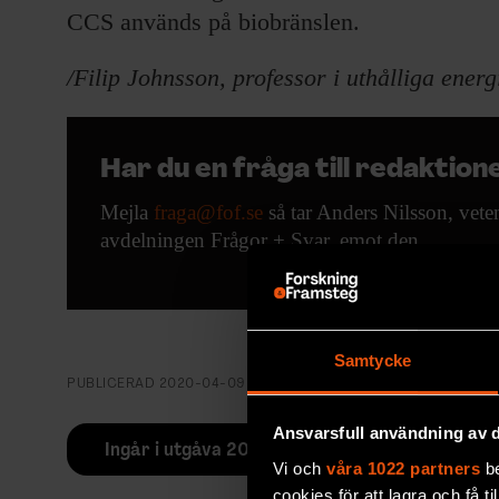
CCS används på biobränslen.
/Filip Johnsson, professor i uthålliga ene
Har du en fråga till redaktion
Mejla
fraga@fof.se
så tar Anders Nilsson, vete
avdelningen Frågor + Svar, emot den.
Samtycke
PUBLICERAD
2020-04-09
Ansvarsfull användning av d
Ingår i utgåva 2020/3
Vi och
våra 1022 partners
be
cookies för att lagra och få t