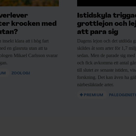
verlever
Istidskyla trigg
ter krocken med
grottlejon och le
utan?
att para sig
n
insekt klara att i hög fart
Dagens lejon och
det utdöda gr
ed en glasruta utan att ta
skildes åt som arter för 1,7 mil
ologen Mikael Carlsson svarar
sedan. Men de parade sig med
ågan.
och fick avkomma ett antal gå
till slutet av senaste istiden, vi
IUM
ZOOLOGI
forskning. Det kan även ha gäl
närbesläktade arter.
PREMIUM
PALEOGENET