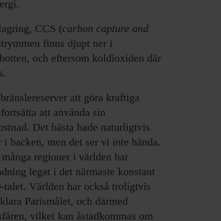
ergi.
dlagring, CCS (
carbon capture and
sutrymmen finns djupt ner i
botten, och eftersom koldioxiden där
s.
bränslereserver att göra kraftiga
ortsätta att använda sin
ostnad. Det bästa hade naturligtvis
 i backen, men det ser vi inte hända.
i många regioner i världen har
ndning legat i det närmaste konstant
talet. Världen har också troligtvis
t klara Parismålet, och därmed
osfären, vilket kan åstadkommas om