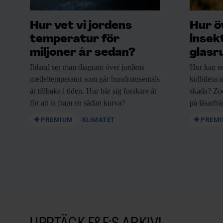
Hur vet vi jordens
Hur ö
temperatur för
insek
miljoner år sedan?
glasr
Ibland ser man
diagram över jordens
Hur kan e
medeltemperatur som går hundratusentals
kollidera m
år tillbaka i tiden. Hur bär sig forskare åt
skada? Zo
för att ta fram en sådan kurva?
på läsarfr
PREMIUM
KLIMATET
PREM