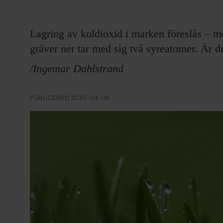
EVENEMANG & RESOR
Lagring av koldioxid i marken föreslås – m
SHOP
gräver ner tar med sig två syreatomer. Är de
KONTAKTA F&F
/Ingemar Dahlstrand
SKRIV I F&F
PUBLICERAD
2020-04-09
PRENUMERERA PÅ F&F
ANNONSERA I F&F
OM F&F