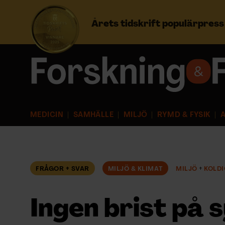
Årets tidskrift populärpres
Prenumerera
Logga in
MEDICIN
SAMHÄLLE
MILJÖ
RYMD & FYSIK
A
NYHETSBREV
ÄMNEN
FRÅGOR + SVAR
MILJÖ & KLIMAT
MILJÖ
KOLDI
ARKIV & E-TIDNING
Ingen brist på 
LYSSNA/PODD