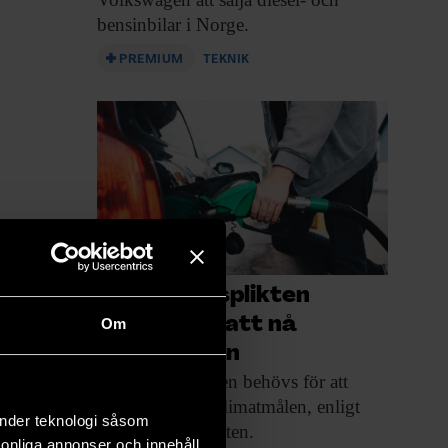
bensinbilar i Norge.
PREMIUM
TEKNIK
Reduktionsplikten
behövs för att nå
Om
klimatmålen
Reduktionsplikten behövs för
att
Sverige ska nå klimatmålen, enligt
änder teknologi såsom
Energimyndigheten.
rsonliga annonser och innehåll,