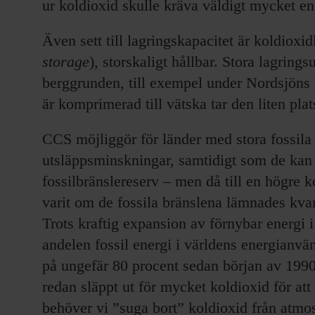
ur koldioxid skulle kräva väldigt mycket en
Även sett till lagringskapacitet är koldioxi
storage
), storskaligt hållbar. Stora lagring
berggrunden, till exempel under Nordsjöns 
är komprimerad till vätska tar den liten plat
CCS möjliggör för länder med stora fossila 
utsläppsminskningar, samtidigt som de kan f
fossilbränslereserv – men då till en högre k
varit om de fossila bränslena lämnades kvar
Trots kraftig expansion av förnybar energi 
andelen fossil energi i världens energianvä
på ungefär 80 procent sedan början av 1990-
redan släppt ut för mycket koldioxid för at
behöver vi ”suga bort” koldioxid från atm