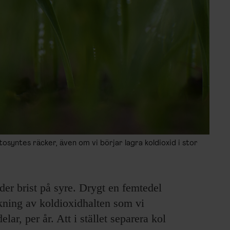
yntes räcker, även om vi börjar lagra koldioxid i stor
åder brist på syre. Drygt en femtedel
kning av koldioxidhalten som vi
ar, per år. Att i stället separera kol