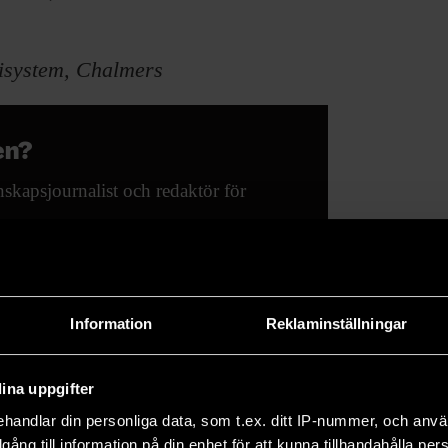
rgisystem, Chalmers
en?
nskapsjournalist och redaktör för
Information
Reklaminställningar
ina uppgifter
handlar din personliga data, som t.ex. ditt IP-nummer, och anv
illgång till information på din enhet för att kunna tillhandahålla pe