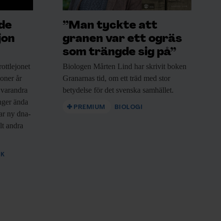
ade
”Man tyckte att
jon
granen var ett ogräs
som trängde sig på”
ottlejonet
Biologen Mårten Lind
har skrivit boken
joner år
Granarnas tid, om ett träd med stor
 varandra
betydelse för det svenska samhället.
nger ända
PREMIUM
BIOLOGI
sar ny dna-
lt andra
IK