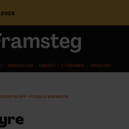
s 2025
S
ö
k
e
f
t
e
r
I
ARKEOLOGI
DEBATT
E-TIDNING
TIPSA F&F
:
OXIDUTSLÄPP
FOSSILA BRÄNSLEN
syre