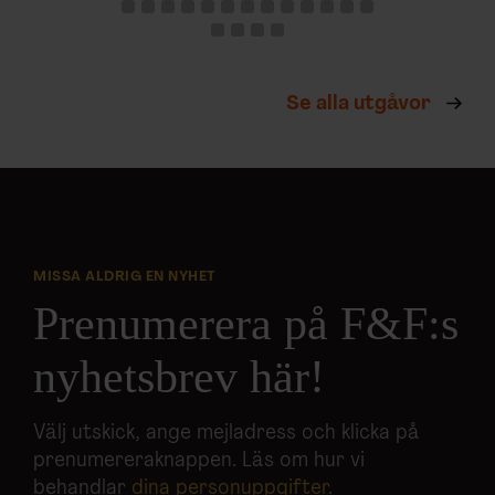
Se alla utgåvor
MISSA ALDRIG EN NYHET
Prenumerera på F&F:s
nyhetsbrev här!
Välj utskick, ange mejladress och klicka på
prenumereraknappen. Läs om hur vi
behandlar
dina personuppgifter
.