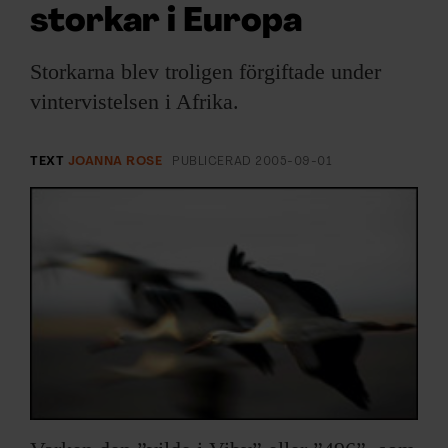
ARKIV & E-TIDNING
storkar i Europa
LYSSNA/PODD
Storkarna blev troligen förgiftade under
vintervistelsen i Afrika.
EVENEMANG & RESOR
TEXT
JOANNA ROSE
PUBLICERAD
2005-09-01
SHOP
KONTAKTA F&F
SKRIV I F&F
PRENUMERERA PÅ F&F
ANNONSERA I F&F
OM F&F