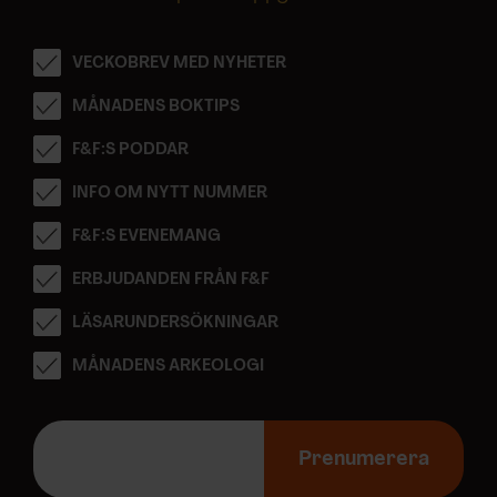
VECKOBREV MED NYHETER
MÅNADENS BOKTIPS
F&F:S PODDAR
INFO OM NYTT NUMMER
F&F:S EVENEMANG
ERBJUDANDEN FRÅN F&F
LÄSARUNDERSÖKNINGAR
MÅNADENS ARKEOLOGI
E
-
Prenumerera
p