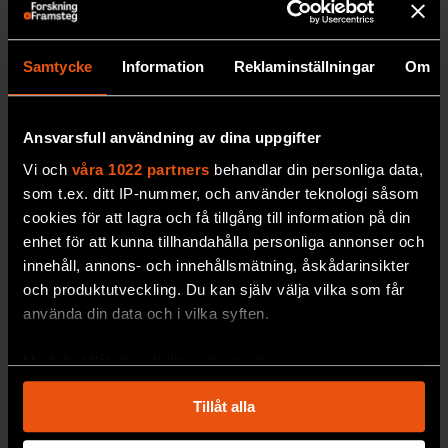
”Vi ska vara
att en art är
rädda om
utrotad?
Samtycke
Information
Reklaminställningar
Om
månskenet”
30 procent av
alla
arter som har klassats
I boken Månljus
som utrotade
skildrar biologen
Ansvarsfull användning av dina uppgifter
återupptäckts igen.
Johan Eklöf de
Vi och
våra 1022 partners
behandlar din personliga data,
Med matematiska
rytmer månen ger
som t.ex. ditt IP-nummer, och använder teknologi såsom
modeller och AI ska
upphov till på
cookies för att lagra och få tillgång till information på din
bedömningarna få
jorden.
enhet för att kunna tillhandahålla personliga annonser och
bättre precision.
innehåll, annons- och innehållsmätning, åskådarinsikter
MÅNEN
PREMIUM
och produktutveckling. Du kan själv välja vilka som får
använda din data och i vilka syften.
BIOLOGISK MÅNGFALD
Med din tillåtelse skulle vi även vilja:
Samla in information om din geografiska plats
Tillåt alla
som kan ha en noggrannhet på upp till flera meter
Identifiera din enhet genom att aktivt skanna den