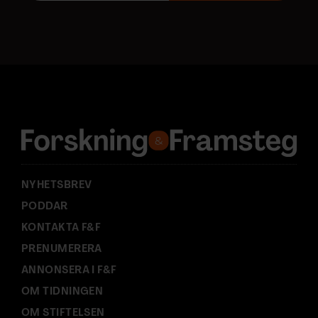
o
s
t
a
d
r
e
s
s
:
NYHETSBREV
PODDAR
KONTAKTA F&F
PRENUMERERA
ANNONSERA I F&F
OM TIDNINGEN
OM STIFTELSEN