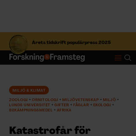
S
ö
Årets tidskrift populärpress 2025
k
e
f
Prenumerera
t
e
r
Logga in
:
MILJÖ & KLIMAT
ZOOLOGI
ORNITOLOGI
MILJÖVETENSKAP
MILJÖ
NYHETSBREV
LUNDS UNIVERSITET
GIFTER
FÅGLAR
EKOLOGI
BEKÄMPNINGSMEDEL
AFRIKA
ÄMNEN
Katastrofår för