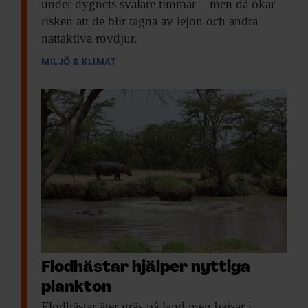
under dygnets svalare timmar – men då ökar
risken att de blir tagna av lejon och andra
nattaktiva rovdjur.
MILJÖ & KLIMAT
Flodhästar hjälper nyttiga
plankton
Flodhästar äter gräs
på land men bajsar i