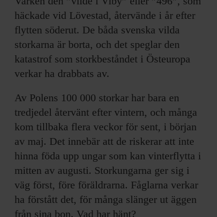
Varken den ”vilde i Viby” eller ”496”, som
häckade vid Lövestad, återvände i år efter
flytten söderut. De båda svenska vilda
storkarna är borta, och det speglar den
katastrof som storkbeståndet i Östeuropa
verkar ha drabbats av.
Av Polens 100 000 storkar har bara en
tredjedel återvänt efter vintern, och många
kom tillbaka flera veckor för sent, i början
av maj. Det innebär att de riskerar att inte
hinna föda upp ungar som kan vinterflytta i
mitten av augusti. Storkungarna ger sig i
väg först, före föräldrarna. Fåglarna verkar
ha förstått det, för många slänger ut äggen
från sina bon. Vad har hänt?