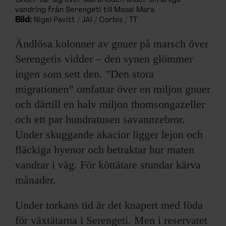
Gnuer tar sig över Marafloden under sin årliga
vandring från Serengeti till Masai Mara.
Bild:
Nigel Pavitt / JAI / Corbis / TT
Ändlösa kolonner av gnuer på marsch över
Serengetis vidder – den synen glömmer
ingen som sett den. ”Den stora
migrationen” omfattar över en miljon gnuer
och därtill en halv miljon thomsongazeller
och ett par hundratusen savannzebror.
Under skuggande akacior ligger lejon och
fläckiga hyenor och betraktar hur maten
vandrar i väg. För köttätare stundar kärva
månader.
Under torkans tid är det knapert med föda
för växtätarna i Serengeti. Men i reservatet