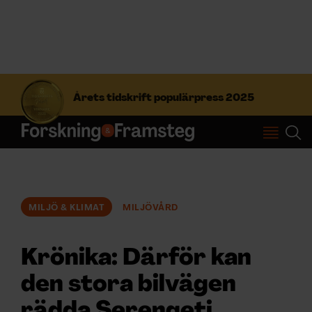
S
ö
Årets tidskrift populärpress 2025
k
e
f
Prenumerera
t
e
r
Logga in
:
MILJÖ & KLIMAT
MILJÖVÅRD
NYHETSBREV
Krönika: Därför kan
ÄMNEN
den stora bilvägen
rädda Serengeti