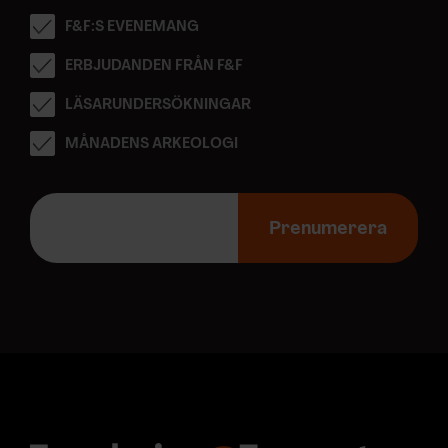
F&F:S EVENEMANG
ERBJUDANDEN FRÅN F&F
LÄSARUNDERSÖKNINGAR
MÅNADENS ARKEOLOGI
E
-
Prenumerera
p
o
s
t
a
d
r
e
s