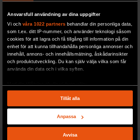
Ansvarsfull användning av dina uppgifter
Vi och
våra 1022 partners
behandlar din personliga data,
som t.ex. ditt IP-nummer, och använder teknologi såsom
cookies för att lagra och få tillgång till information på din
enhet för att kunna tillhandahålla personliga annonser och
innehåll, annons- och innehållsmätning, åskådarinsikter
Flaskpost mäter
och produktutveckling. Du kan själv välja vilka som får
använda din data och i vilka syften.
plastskräpets färd
En pet-flaska kan
i en flod förflyttas
Med din tillåtelse skulle vi även vilja:
hundratals kilometer på några veckor – i havet
Samla in information om din geografiska plats
tusentals kilometer.
Tillåt alla
som kan ha en noggrannhet på upp till flera meter
MILJÖ & KLIMAT
Identifiera din enhet genom att aktivt skanna den
för specifika kännetecken (fingeravtryck)
Anpassa
Ta reda på mer om hur dina personliga uppgifter
behandlas och ställ in dina preferenser i
detaljsektionen
.
Avvisa
Du kan ändra eller dra tillbaka ditt samtycke när som