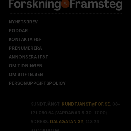
s
:
NYHETSBREV
PODDAR
KONTAKTA F&F
PRENUMERERA
ANNONSERA I F&F
OM TIDNINGEN
OM STIFTELSEN
PERSONUPPGIFTSPOLICY
KUNDTJÄNST:
KUNDTJANST@FOF.SE
, 08-
121 060 64 (VARDAGAR 8.30–17.00).
ADRESS:
DALAGATAN 32
, 113 24
STOCKHOLM.