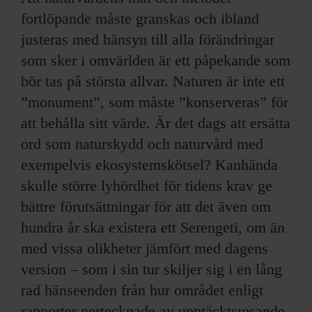
fortlöpande måste granskas och ibland
justeras med hänsyn till alla förändringar
som sker i omvärlden är ett påpekande som
bör tas på största allvar. Naturen är inte ett
”monument”, som måste ”konserveras” för
att behålla sitt värde. Är det dags att ersätta
ord som naturskydd och naturvård med
exempelvis ekosystemskötsel? Kanhända
skulle större lyhördhet för tidens krav ge
bättre förutsättningar för att det även om
hundra år ska existera ett Serengeti, om än
med vissa olikheter jämfört med dagens
version – som i sin tur skiljer sig i en lång
rad hänseenden från hur området enligt
rapporter nertecknade av upptäcktsresande