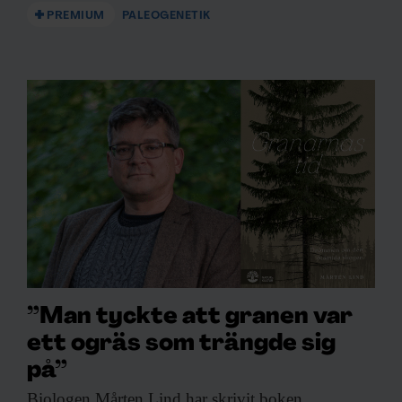
PREMIUM
PALEOGENETIK
”Man tyckte att granen var
ett ogräs som trängde sig
på”
Biologen Mårten Lind
har skrivit boken