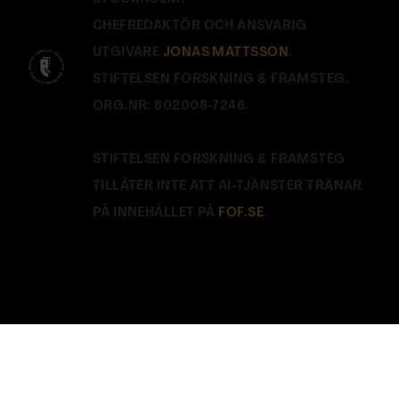
CHEFREDAKTÖR OCH ANSVARIG
UTGIVARE
JONAS MATTSSON
.
STIFTELSEN FORSKNING & FRAMSTEG.
ORG.NR: 802008-7246.
STIFTELSEN FORSKNING & FRAMSTEG
TILLÅTER INTE ATT AI-TJÄNSTER TRÄNAR
PÅ INNEHÅLLET PÅ
FOF.SE
.
Stäng