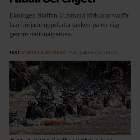
ARKIV & E-TIDNING
Ekologen Staffan Ulfstrand förklarar varför
LYSSNA/PODD
han började uppskatta tanken på en väg
genom nationalparken.
EVENEMANG & RESOR
SHOP
TEXT
STAFFAN ULFSTRAND
PUBLICERAD
2014-01-31
KONTAKTA F&F
SKRIV I F&F
PRENUMERERA PÅ F&F
ANNONSERA I F&F
OM F&F