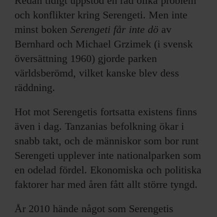
Redan tidigt uppstod en rad olika problem
och konflikter kring Serengeti. Men inte
minst boken
Serengeti får inte dö
av
Bernhard och Michael Grzimek (i svensk
översättning 1960) gjorde parken
världsberömd, vilket kanske blev dess
räddning.
Hot mot Serengetis fortsatta existens finns
även i dag. Tanzanias befolkning ökar i
snabb takt, och de människor som bor runt
Serengeti upplever inte nationalparken som
en odelad fördel. Ekonomiska och politiska
faktorer har med åren fått allt större tyngd.
År 2010 hände något som Serengetis