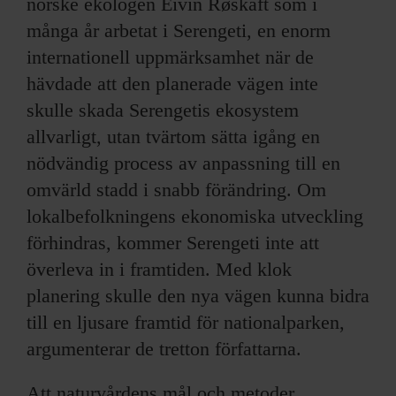
norske ekologen Eivin Røskaft som i
många år arbetat i Serengeti, en enorm
internationell uppmärksamhet när de
hävdade att den planerade vägen inte
skulle skada Serengetis ekosystem
allvarligt, utan tvärtom sätta igång en
nödvändig process av anpassning till en
omvärld stadd i snabb förändring. Om
lokalbefolkningens ekonomiska utveckling
förhindras, kommer Serengeti inte att
överleva in i framtiden. Med klok
planering skulle den nya vägen kunna bidra
till en ljusare framtid för nationalparken,
argumenterar de tretton författarna.
Att naturvårdens mål och metoder