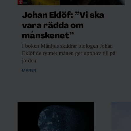
Att använda naturlig gödsel i stället för ko
Johan Eklöf: ”Vi ska
eftersom den innehåller många andra ämne
vara rädda om
hälsosam jord, förklarar
Stefano Mazoni.
månskenet”
– Våra resultat visar både hur viktiga de f
I boken Månljus
skildrar biologen Johan
och hur känsliga de tropiska jordarna är.
Eklöf de rytmer månen ger upphov till på
jorden.
MÅNEN
F&F I DIN MEJLBOX!
Håll dig uppdaterad med F&
Beställ nyhetsbrev