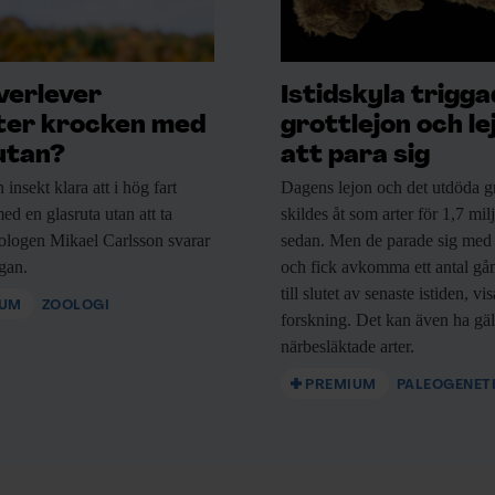
verlever
Istidskyla trigg
ter krocken med
grottlejon och le
utan?
att para sig
&
n
insekt klara att i hög fart
Dagens lejon och
det utdöda gr
ed en glasruta utan att ta
skildes åt som arter för 1,7 mil
ologen Mikael Carlsson svarar
sedan. Men de parade sig med
ågan.
och fick avkomma ett antal gå
ev •
till slutet av senaste istiden, vi
IUM
ZOOLOGI
forskning. Det kan även ha gäl
närbesläktade arter.
PREMIUM
PALEOGENET