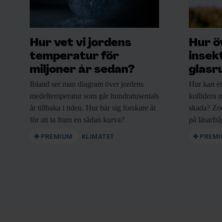
Hur vet vi jordens
Hur ö
temperatur för
insek
KUNSKAP BASERAD PÅ VETENSKAP
miljoner år sedan?
glasr
Prenumerera på Forskning 
Ibland ser man
diagram över jordens
Hur kan e
medeltemperatur som går hundratusentals
kollidera m
Framsteg!
år tillbaka i tiden. Hur bär sig forskare åt
skada? Zo
för att ta fram en sådan kurva?
på läsarfr
Inlogg till
fof.se
och app •
E-tidning
• Nyhetsbr
Rabatt på våra evenemang
PREMIUM
KLIMATET
PREM
Beställ i dag!