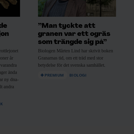
ade
”Man tyckte att
jon
granen var ett ogräs
som trängde sig på”
ottlejonet
Biologen Mårten Lind
har skrivit boken
joner år
Granarnas tid, om ett träd med stor
 varandra
betydelse för det svenska samhället.
nger ända
PREMIUM
BIOLOGI
sar ny dna-
lt andra
IK