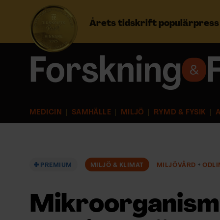
Årets tidskrift populärpres
Prenumerera
Logga in
MEDICIN
SAMHÄLLE
MILJÖ
RYMD & FYSIK
A
NYHETSBREV
ÄMNEN
PREMIUM
MILJÖ & KLIMAT
MILJÖVÅRD
ODLI
ARKIV & E-TIDNING
Mikroorganism
LYSSNA/PODD