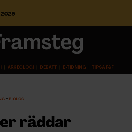
s 2025
S
ö
k
e
f
t
e
r
I
ARKEOLOGI
DEBATT
E-TIDNING
TIPSA F&F
:
NG
BIOLOGI
er räddar