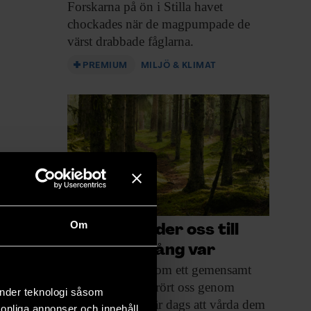
Forskarna på ön i Stilla havet
chockades när de magpumpade de
värst drabbade fåglarna.
PREMIUM
MILJÖ & KLIMAT
Om
Stigarna leder oss till
dem vi en gång var
Stigar fungerar som
ett gemensamt
minne av hur vi rört oss genom
änder teknologi såsom
landskapet. Det är dags att vårda dem
rsonliga annonser och innehåll,