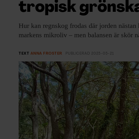
tropisk grönsk
EVENEMANG & RESOR
SHOP
Hur kan regnskog frodas där jorden nästan he
markens mikroliv – men balansen är skör nä
KONTAKTA F&F
SKRIV I F&F
TEXT
ANNA FROSTER
PUBLICERAD
2025-05-21
PRENUMERERA PÅ F&F
ANNONSERA I F&F
OM F&F