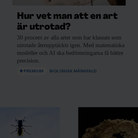
nstgödsel gör också stor skillnad
Hur vet man att en art
n som bygger upp en mullrik,
är utrotad?
30 procent av
alla arter som har klassats som
utrotade återupptäckts igen. Med matematiska
osforsnåla mikroorganismerna är –
modeller och AI ska bedömningarna få bättre
precision.
PREMIUM
BIOLOGISK MÅNGFALD
F:s nyhetsbrev!