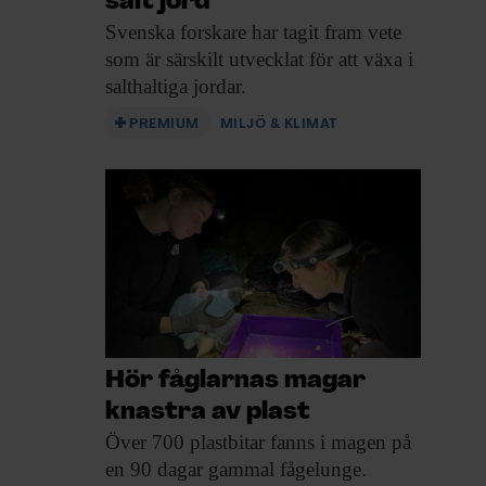
salt jord
Svenska forskare har
tagit fram vete
som är särskilt utvecklat för att växa i
salthaltiga jordar.
PREMIUM
MILJÖ & KLIMAT
Hör fåglarnas magar
knastra av plast
Över 700 plastbitar
fanns i magen på
en 90 dagar gammal fågelunge.