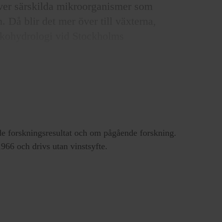
lever särskilda mikroorganismer som
 Då blir det mer över till växterna,
ekohydrologi vid Stockholms
har han studerat sandområden där
ndre än en tiondel fosfor jämfört
kring Medelhavet. Studien är
e forskningsresultat och om pågående forskning.
66 och drivs utan vinstsyfte.
an all
arit i stort sett
 är just i jordens