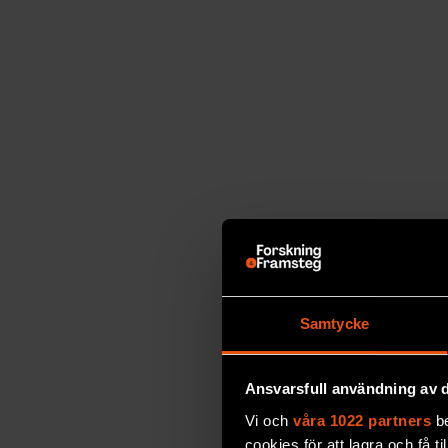
Ammoniak – viktig roll i
klimatomställningen
Inte bara Yara satsar på fossilfri ammonia
världen över tror att ammoniak kommer att s
klimatomställningen. Förutom gödsel kan 
som bränsle. Inte minst fartygsägare funderar
ammoniak en het kandidat eftersom den inte
förbränning. Tester pågår både av att anv
förbränningsmotorer
, men utvecklingen befin
Samtycke
Ammoniak pekas även ut som ett lovande sät
I Saudiarabien planeras en gigantisk anlägg
Ansvarsfull användning av d
hjälp av sol- och vindenergi, som sedan om
Vi och
våra 1022 partners
be
utbyggd ska den producera 1,2 miljoner t
cookies för att lagra och få t