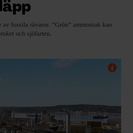
släpp
e av fossila råvaror. ”Grön” ammoniak kan
uket och sjöfarten.