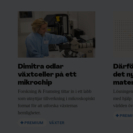
Rabatt på våra evenemang
Beställ i dag!
Kan fungera i liten skal
Dimitra odlar
Därfö
Forskare söker nya effektivare sätt att til
växtceller på ett
det n
är professor i molekylär biomimetik vid Upp
mikrochip
mate
med målet att bilda ammoniak av vatten och
Forskning & Framsteg
tittar in i ett labb
Lösningen 
som utnyttjar tillverkning i mikroskopiskt
med hjälp
förnyelsebar energi.
format för att utforska växternas
världen öv
hemligheter.
– En stor fördel med en sådan process är att
PREM
bonde skulle kunna producera sin egen gödn
PREMIUM
VÄXTER