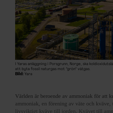
I Yaras anläggning i Porsgrunn, Norge, ska koldioxidu
att byta fossil naturgas mot ”grön” vätgas.
Bild:
Yara
Världen är beroende av ammoniak för att k
ammoniak, en förening av väte och kväve, 
livsviktigt kväve till jorden. Kvävet till 