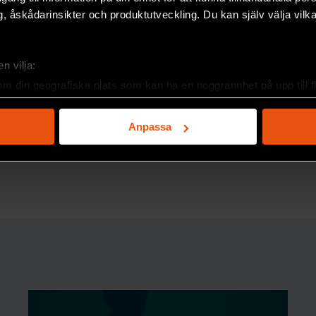
ken plockas isär igen, så att
, åskådarinsikter och produktutveckling. Du kan själv välja vilk
riva bränslecellsbilar. Även i
ammoniak för export.
n vilja:
om din geografiska plats som kan ha en noggrannhet på upp till f
genom att aktivt skanna den för specifika kännetecken (fingeravt
rsonliga uppgifter behandlas och ställ in dina preferenser i
deta
Anpassa
ke när som helst från cookie-förklaringen.
F:s nyhetsbrev!
e för att anpassa innehållet och annonserna till användarna, tillh
vår trafik. Vi vidarebefordrar även sådana identifierare och anna
nnons- och analysföretag som vi samarbetar med. Dessa kan i sin
har tillhandahållit eller som de har samlat in när du har använt 
lagra ammoniak i stället för vätgas.