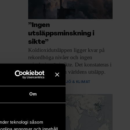
”Ingen
utsläppsminskning i
sikte”
Koldioxidutsläppen ligger kvar
på
rekordhöga nivåer och ingen
minskning är i sikte. Det konstateras i
en ny rapport om världens utsläpp.
PREMIUM
MILJÖ & KLIMAT
Om
änder teknologi såsom
rsonliga annonser och innehåll,