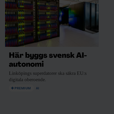
Här byggs svensk AI-
autonomi
Linköpings superdatorer ska
säkra EU:s
digitala oberoende.
PREMIUM
AI