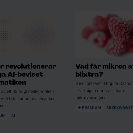
a
r revolutionerar
Vad får mikron a
lverka ammoniak.
Johannes Messinger
ya AI-beviset
blixtra?
sala universitet och leder ett projekt
matiken
Rise-forskaren Birgitta Raahol
 kväve i ett enda steg med hjälp av
läsarfrågan om frysta bär i
av ett
80-årigt matteproblem
mikrovågsugnen.
 av AI skakar om matematiker
er.
PREMIUM
MIKROVÅGST
 den kan fungera i liten skala. En
IUM
AI
ing med vatten, luft och el från sol