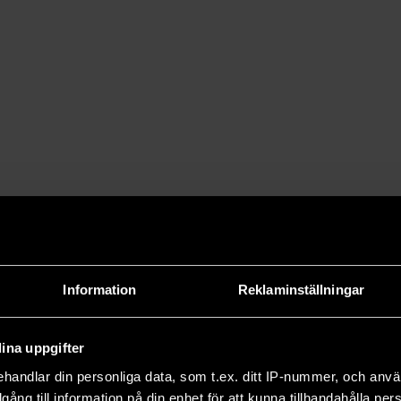
k. Såväl myndigheter som företag
pela en viktig roll i
den fossilfria ammoniaken användas
 över alternativ till olja. Då är
 ger upphov till koldioxid vid
ända ammoniak i
bränsleceller
och i
ner sig ännu i ett tidigt skede.
Information
Reklaminställningar
t att lagra energi i form av vätgas.
ning för att tillverka vätgas med
ina uppgifter
vandlas till ”grön” ammoniak. Fullt
handlar din personliga data, som t.ex. ditt IP-nummer, och anv
on om året. Ammoniaken ska sedan
illgång till information på din enhet för att kunna tillhandahålla pe