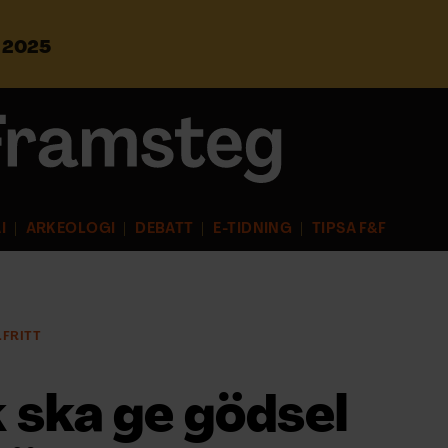
s 2025
S
ö
k
e
f
t
e
r
I
ARKEOLOGI
DEBATT
E-TIDNING
TIPSA F&F
:
LFRITT
ska ge gödsel