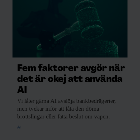
klare att kyla ner till flytande form
r.
”grön” ammoniak än den ”vanliga”,
en för att tillverka ammoniak, med
phovsmännen Haber-Bosch, är också
kvävet krävs högt tryck och hög
Fem faktorer avgör när
det är okej att använda
AI
Vi låter gärna
AI avslöja bankbedrägerier,
men tvekar inför att låta den döma
&
brottslingar eller fatta beslut om vapen.
AI
ev •