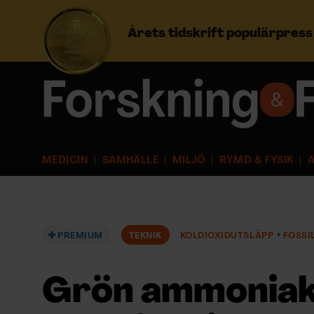
Årets tidskrift populärpres
Prenumerera
Logga in
MEDICIN
SAMHÄLLE
MILJÖ
RYMD & FYSIK
A
NYHETSBREV
ÄMNEN
PREMIUM
TEKNIK
KOLDIOXIDUTSLÄPP
FOSSI
ARKIV & E-TIDNING
Grön ammoniak 
LYSSNA/PODD