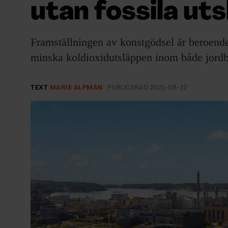
utan fossila ut
EVENEMANG & RESOR
SHOP
Framställningen av konstgödsel är beroend
minska koldioxidutsläppen inom både jordbr
KONTAKTA F&F
SKRIV I F&F
TEXT
MARIE ALPMAN
PUBLICERAD
2021-09-22
PRENUMERERA PÅ F&F
ANNONSERA I F&F
OM F&F