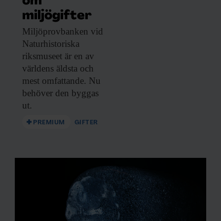
om
miljögifter
Miljöprovbanken vid
Naturhistoriska
riksmuseet är en av
världens äldsta och
mest omfattande. Nu
behöver den byggas
ut.
PREMIUM
GIFTER