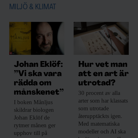
MILJÖ & KLIMAT
Johan Eklöf:
Hur vet man
”Vi ska vara
att en art är
rädda om
utrotad?
månskenet”
30 procent av
alla
arter som har klassats
I boken Månljus
som utrotade
skildrar biologen
återupptäckts igen.
Johan Eklöf de
Med matematiska
rytmer månen ger
modeller och AI ska
upphov till på