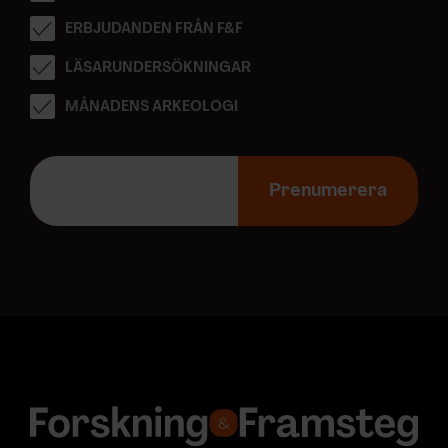
ERBJUDANDEN FRÅN F&F
LÄSARUNDERSÖKNINGAR
MÅNADENS ARKEOLOGI
E
-
Prenumerera
p
o
s
t
a
d
r
e
s
s