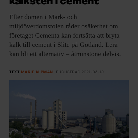
kalksten i cement
ARKIV & E-TIDNING
Efter domen i Mark- och
LYSSNA/PODD
miljööverdomstolen råder osäkerhet om
företaget Cementa kan fortsätta att bryta
EVENEMANG & RESOR
kalk till cement i Slite på Gotland. Lera
SHOP
kan bli ett alternativ – åtminstone delvis.
KONTAKTA F&F
TEXT
MARIE ALPMAN
PUBLICERAD
2021-08-19
SKRIV I F&F
PRENUMERERA PÅ F&F
ANNONSERA I F&F
OM F&F