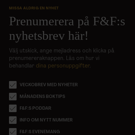
MISSA ALDRIG EN NYHET
Prenumerera på F&F:s
nyhetsbrev här!
Välj utskick, ange mejladress och klicka på
prenumereraknappen. Läs om hur vi
behandlar
dina personuppgifter
.
VECKOBREV MED NYHETER
MÅNADENS BOKTIPS
F&F:S PODDAR
INFO OM NYTT NUMMER
F&F:S EVENEMANG