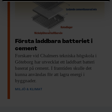
helst från cookie-förklaringen.
Vi använder enhetsidentifierare för att anpassa innehållet
och annonserna till användarna, tillhandahålla funktioner
för sociala medier och analysera vår trafik. Vi
vidarebefordrar även sådana identifierare och annan
information från din enhet till de sociala medier och
Första laddbara batteriet i
annons- och analysföretag som vi samarbetar med.
cement
Dessa kan i sin tur kombinera informationen med annan
information som du har tillhandahållit eller som de har
Forskare vid Chalmers
tekniska högskola i
samlat in när du har använt deras tjänster.
Göteborg har utvecklat ett laddbart batteri
baserat på cement. I framtiden skulle det
kunna användas för att lagra energi i
byggnader.
MILJÖ & KLIMAT