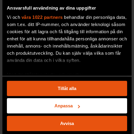
Ansvarsfull användning av dina uppgifter
Vi och
våra 1022 partners
behandlar din personliga data,
som t.ex. ditt IP-nummer, och använder teknologi såsom
cookies för att lagra och få tillgång till information på din
enhet för att kunna tillhandahålla personliga annonser och
Studenterna bor i labbet – för
innehåll, annons- och innehållsmätning, åskådarinsikter
klimatets skull
och produktutveckling. Du kan själv välja vilka som får
Ett nytt sorts
studentboende ska ge
använda din data och i vilka syften.
hyresgästerna mer yta till ett lägre pris, och
dessutom vara mer klimateffektivt. Nu testar
Med din tillåtelse skulle vi även vilja:
studenter boendet vid Kungliga tekniska
Samla in information om din geografiska plats
Tillåt alla
högskolan, KTH.
som kan ha en noggrannhet på upp till flera meter
Identifiera din enhet genom att aktivt skanna den
MILJÖ & KLIMAT
för specifika kännetecken (fingeravtryck)
Anpassa
Ta reda på mer om hur dina personliga uppgifter
behandlas och ställ in dina preferenser i
detaljsektionen
.
Avvisa
Du kan ändra eller dra tillbaka ditt samtycke när som