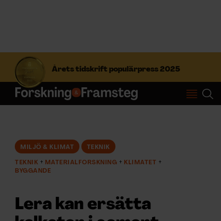
S
ö
Årets tidskrift populärpress 2025
k
e
f
Prenumerera
t
e
r
Logga in
:
MILJÖ & KLIMAT
TEKNIK
TEKNIK
MATERIALFORSKNING
KLIMATET
NYHETSBREV
BYGGANDE
ÄMNEN
Lera kan ersätta