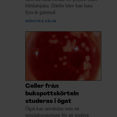
blödarsjuka. Därför blev han bara
fyra år gammal.
MEDICIN & HÄLSA
Celler från
bukspottskörteln
studeras i ögat
Ögat kan användas
som ett
minilaboratorium för att studera