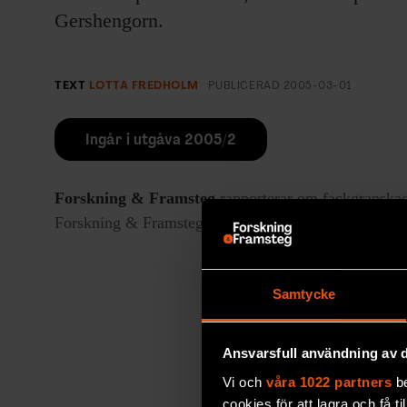
Gershengorn.
TEXT
LOTTA FREDHOLM
PUBLICERAD
2005-03-01
Ingår i utgåva 2005/2
Forskning & Framsteg
rapporterar om fackgranskad
Forskning & Framsteg har bevakat vetenskap sedan 19
Samtycke
Ansvarsfull användning av d
Vi och
våra 1022 partners
be
cookies för att lagra och få t