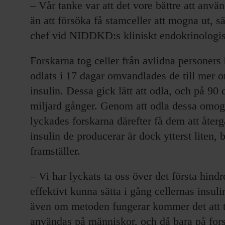
– Vår tanke var att det vore bättre att använ
än att försöka få stamceller att mogna ut,
chef vid NIDDKD:s kliniskt endokrinologis
Forskarna tog celler från avlidna personers
odlats i 17 dagar omvandlades de till mer o
insulin. Dessa gick lätt att odla, och på 90
miljard gånger. Genom att odla dessa omogna
lyckades forskarna därefter få dem att återgå
insulin de producerar är dock ytterst liten,
framställer.
– Vi har lyckats ta oss över det första hindr
effektivt kunna sätta i gång cellernas insul
även om metoden fungerar kommer det att t
användas på människor, och då bara på for