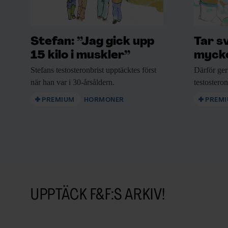
Stefan: ”Jag gick upp
Tar s
15 kilo i muskler”
mycke
Stefans testosteronbrist upptäcktes
först
Därför ger
när han var i 30-årsåldern.
testostero
PREMIUM
HORMONER
PREM
UPPTÄCK F&F:S ARKIV!