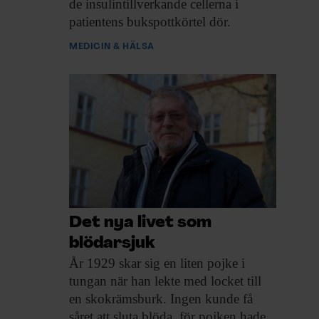
de insulintillverkande cellerna i
patientens bukspottkörtel dör.
MEDICIN & HÄLSA
Det nya livet som
blödarsjuk
År 1929 skar
sig en liten pojke i
tungan när han lekte med locket till
en skokrämsburk. Ingen kunde få
såret att sluta blöda, för pojken hade