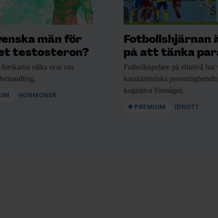
venska män för
Fotbollshjärnan 
t testosteron?
på att tänka para
 forskarna
olika svar om
Fotbollsspelare på elitnivå
har 
nbehandling.
karaktäristiska personlighetsd
kognitiva förmågor.
IUM
HORMONER
PREMIUM
IDROTT