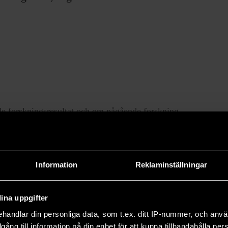
e forskningsresultat och om pågående forskning.
66 och drivs utan vinstsyfte.
Information
Reklaminställningar
ina uppgifter
handlar din personliga data, som t.ex. ditt IP-nummer, och anv
illgång till information på din enhet för att kunna tillhandahålla pe