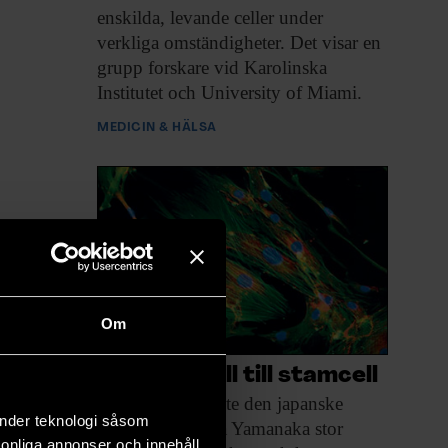
enskilda, levande celler under
verkliga omständigheter. Det visar en
grupp forskare vid Karolinska
Institutet och University of Miami.
MEDICIN & HÄLSA
Om
Från hudcell till stamcell
I november väckte
den japanske
änder teknologi såsom
forskaren Shinya Yamanaka stor
rsonliga annonser och innehåll,