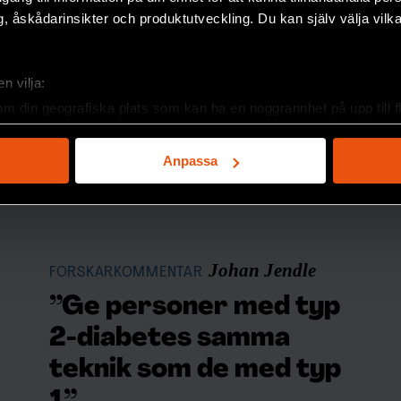
, åskådarinsikter och produktutveckling. Du kan själv välja vilk
n vilja:
om din geografiska plats som kan ha en noggrannhet på upp till f
genom att aktivt skanna den för specifika kännetecken (fingeravt
rsonliga uppgifter behandlas och ställ in dina preferenser i
deta
Anpassa
ke när som helst från cookie-förklaringen.
e för att anpassa innehållet och annonserna till användarna, tillh
vår trafik. Vi vidarebefordrar även sådana identifierare och anna
nnons- och analysföretag som vi samarbetar med. Dessa kan i sin
Johan Jendle
FORSKARKOMMENTAR
har tillhandahållit eller som de har samlat in när du har använt 
”Ge personer med typ
2-diabetes samma
teknik som de med typ