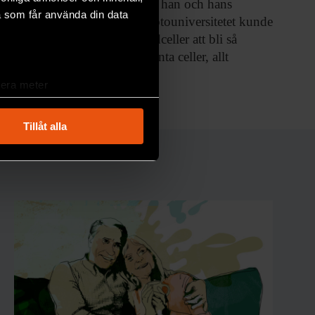
uppståndelse när han och hans
a som får använda din data
kolleger vid Kyotouniversitetet kunde
få mänskliga hudceller att bli så
kallade pluripotenta celler, allt
MEDICIN & HÄLSA
lera meter
ryck)
ljsektionen
. Du kan ändra
Tillåt alla
andahålla funktioner för
n information från din enhet
 tur kombinera informationen
deras tjänster.