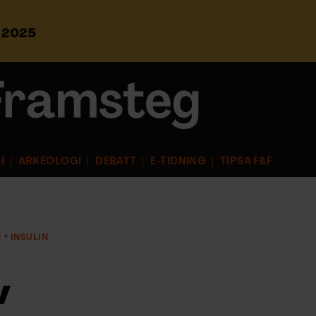
s 2025
S
ö
k
e
f
t
e
r
I
ARKEOLOGI
DEBATT
E-TIDNING
TIPSA F&F
:
N
INSULIN
v