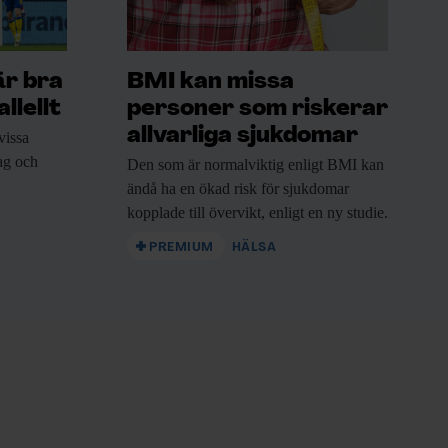
är bra
BMI kan missa
llellt
personer som riskerar
allvarliga sjukdomar
vissa
rag och
Den som är
normalviktig enligt BMI kan
ändå ha en ökad risk för sjukdomar
kopplade till övervikt, enligt en ny studie.
PREMIUM
HÄLSA