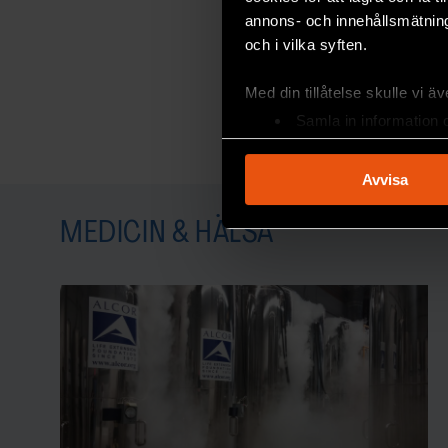
annons- och innehållsmätning
och i vilka syften.
Med din tillåtelse skulle vi äve
Samla in information 
Identifiera din enhet 
Ta reda på mer om hur dina pe
Avvisa
eller dra tillbaka ditt samtyc
MEDICIN & HÄLSA
Vi använder enhetsidentifierar
sociala medier och analysera 
till de sociala medier och a
med annan information som du 