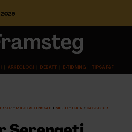
s 2025
S
ö
k
e
f
t
e
r
I
ARKEOLOGI
DEBATT
E-TIDNING
TIPSA F&F
:
ARKER
MILJÖVETENSKAP
MILJÖ
DJUR
DÄGGDJUR
r Serengeti