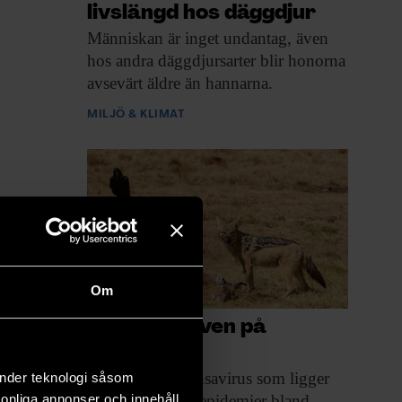
livslängd hos däggdjur
Människan är inget
undantag, även
hos andra däggdjursarter blir honorna
avsevärt äldre än hannarna.
MILJÖ & KLIMAT
Om
Influensa även på
savannen
Den sorts influensavirus
som ligger
änder teknologi såsom
rsonliga annonser och innehåll,
bakom de flesta epidemier bland