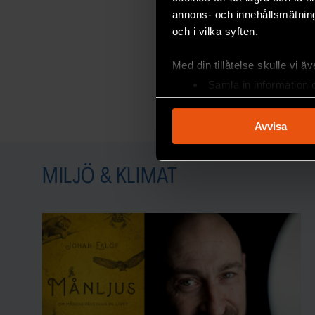
annons- och innehållsmätning
och i vilka syften.
Med din tillåtelse skulle vi äve
Samla in information 
Identifiera din enhet 
Ta reda på mer om hur dina pe
Avvisa
eller dra tillbaka ditt samtyc
Vi använder enhetsidentifierar
MILJÖ & KLIMAT
sociala medier och analysera 
till de sociala medier och a
med annan information som du 