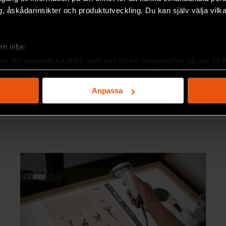
, åskådarinsikter och produktutveckling. Du kan själv välja vilk
n vilja:
om din geografiska plats som kan ha en noggrannhet på upp till f
genom att aktivt skanna den för specifika kännetecken (fingeravt
rsonliga uppgifter behandlas och ställ in dina preferenser i
deta
Anpassa
ke när som helst från cookie-förklaringen.
e för att anpassa innehållet och annonserna till användarna, tillh
vår trafik. Vi vidarebefordrar även sådana identifierare och anna
nnons- och analysföretag som vi samarbetar med. Dessa kan i sin
har tillhandahållit eller som de har samlat in när du har använt 