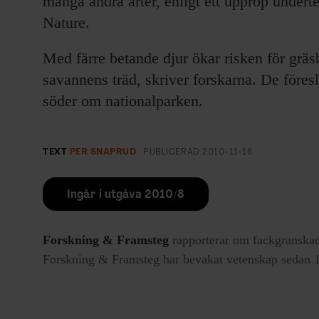
många andra arter, enligt ett upprop underte
Nature.
Med färre betande djur ökar risken för grä
savannens träd, skriver forskarna. De föresl
söder om nationalparken.
TEXT
PER SNAPRUD
PUBLICERAD
2010-11-16
Ingår i utgåva 2010/8
Forskning & Framsteg
rapporterar om fackgranskad
Forskning & Framsteg har bevakat vetenskap sedan 19