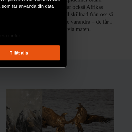
a som får använda din data
människor drabbar också Afrikas
däggdjur. Men till skillnad från oss så
smittar djuren inte varandra – de får i
stället influensan via maten.
lera meter
MILJÖ & KLIMAT
ryck)
ljsektionen
. Du kan ändra
Tillåt alla
andahålla funktioner för
n information från din enhet
 tur kombinera informationen
deras tjänster.