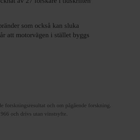
cknat av 27 forskare i tidskriften
sbränder som också kan sluka
år att motorvägen i stället byggs
e forskningsresultat och om pågående forskning.
66 och drivs utan vinstsyfte.