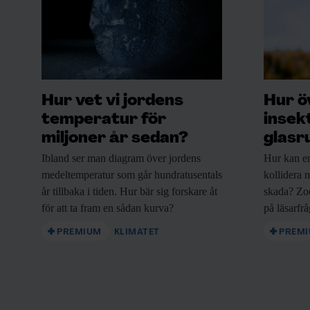
Hur vet vi jordens
Hur ö
temperatur för
insek
miljoner år sedan?
glasr
Ibland ser man
diagram över jordens
Hur kan e
medeltemperatur som går hundratusentals
kollidera m
år tillbaka i tiden. Hur bär sig forskare åt
skada? Zo
för att ta fram en sådan kurva?
på läsarfr
PREMIUM
KLIMATET
PREM