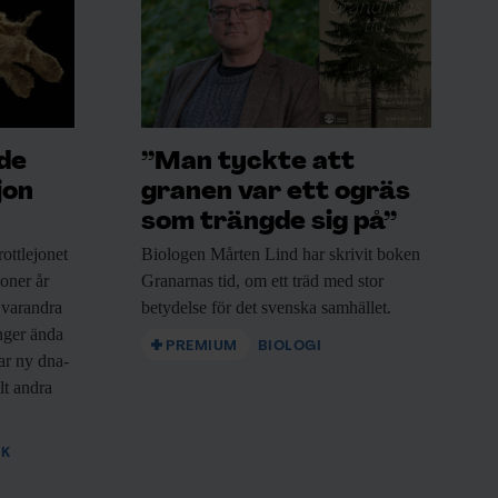
ade
”Man tyckte att
jon
granen var ett ogräs
som trängde sig på”
ottlejonet
Biologen Mårten Lind
har skrivit boken
joner år
Granarnas tid, om ett träd med stor
 varandra
betydelse för det svenska samhället.
nger ända
PREMIUM
BIOLOGI
sar ny dna-
lt andra
IK