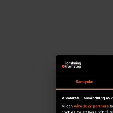
Samtycke
Ansvarsfull användning av d
Vi och
våra 1022 partners
be
cookies för att lagra och få t