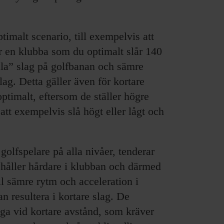
optimalt scenario, till exempelvis att
er en klubba som du optimalt slår 140
ala” slag på golfbanan och sämre
 slag. Detta gäller även för kortare
 optimalt, eftersom de ställer högre
att exempelvis slå högt eller lågt och
golfspelare på alla nivåer, tenderar
i håller hårdare i klubban och därmed
ill sämre rytm och acceleration i
an resultera i kortare slag. De
liga vid kortare avstånd, som kräver