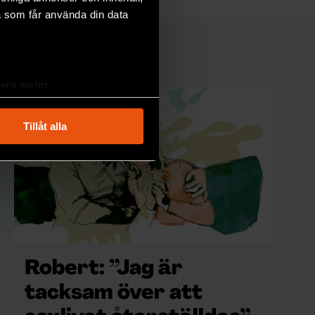
a som får använda din data
lera meter
ryck)
ljsektionen
. Du kan ändra
Tillåt alla
andahålla funktioner för
n information från din enhet
 tur kombinera informationen
deras tjänster.
Robert: ”Jag är
tacksam över att