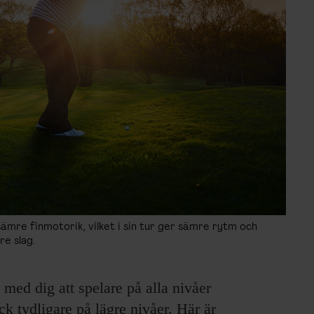
sämre finmotorik, vilket i sin tur ger sämre rytm och
are slag.
 med dig att spelare på alla nivåer
ck tydligare på lägre nivåer. Här är