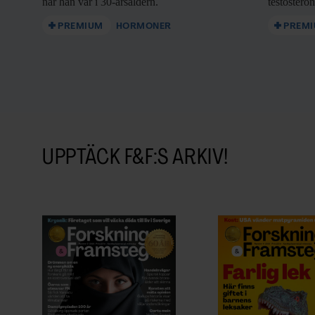
när han var i 30-årsåldern.
testostero
PREMIUM
HORMONER
PREM
UPPTÄCK F&F:S ARKIV!