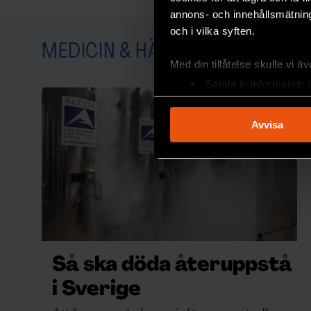
annons- och innehållsmätning
och i vilka syften.
MEDICIN & HÄLSA
Med din tillåtelse skulle vi äve
Samla in information 
Identifiera din enhet 
Ta reda på mer om hur dina pe
Avvisa
eller dra tillbaka ditt samtyc
Vi använder enhetsidentifierar
sociala medier och analysera 
till de sociala medier och a
med annan information som du 
Så ska döda återuppstå
i Sverige