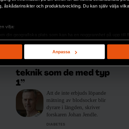
, åskådarinsikter och produktutveckling. Du kan själv välja vilk
n vilja:
om din geografiska plats som kan ha en noggrannhet på upp till f
Johan Jendle
genom att aktivt skanna den för specifika kännetecken (fingeravt
FORSKARKOMMENTAR
rsonliga uppgifter behandlas och ställ in dina preferenser i
deta
”Ge personer med typ
Anpassa
ke när som helst från cookie-förklaringen.
2-diabetes samma
e för att anpassa innehållet och annonserna till användarna, tillh
teknik som de med typ
vår trafik. Vi vidarebefordrar även sådana identifierare och anna
1”
nnons- och analysföretag som vi samarbetar med. Dessa kan i sin
har tillhandahållit eller som de har samlat in när du har använt 
Att de inte
erbjuds löpande
mätning av blodsocker blir
dyrare i längden, skriver
forskaren Johan Jendle.
DIABETES