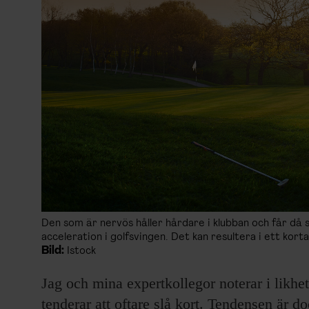
Den som är nervös håller hårdare i klubban och får då 
acceleration i golfsvingen. Det kan resultera i ett kort
Bild:
Istock
Jag och mina expertkollegor noterar i likhet
tenderar att oftare slå kort. Tendensen är do