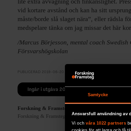
lite extra avvägning och finkänslighet. Press
vid kortare avstånd och kan ha sitt ursprung 
måste/borde slå slaget nära”, eller rädsla 
medspelare tänka om jag missar det här kor
/Marcus Börjesson, mental coach Swedish 
Försvarshögskolan
PUBLICERAD
2019-06-20
Ingår i utgåva 2019/5
Samtycke
Forskning & Framsteg
rapporterar om fackgranskad
Ansvarsfull användning av d
Forskning & Framsteg har bevakat vetenskap sedan 19
Vi och
våra 1022 partners
be
cookies för att lagra och få t