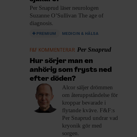
Per Snaprud läser
neurologen
Suzanne O’Sullivan The age of
diagnosis.
PREMIUM
MEDICIN & HÄLSA
Per Snaprud
F&F KOMMENTERAR
Hur sörjer man en
anhörig som frysts ned
efter döden?
Alcor säljer drömmen
om återuppståndelse för
kroppar bevarade i
flytande kväve. F&F:s
Per Snaprud undrar vad
kryonik gör med
sorgen.