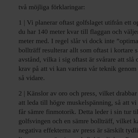
två möjliga förklaringar:
1 | Vi planerar oftast golfslaget utifrån ett 
du har 140 meter kvar till flaggan och välj
meter med. I regel slår vi dock inte ”optim
bollträff resulterar allt som oftast i kortare
avstånd, vilka i sig oftast är svårare att slå
krav på att vi kan variera vår teknik genom 
så vidare.
2 | Känslor av oro och press, vilket drabbar 
att leda till högre muskelspänning, så att v
får sämre finmotorik. Detta leder i sin tur t
golfsvingen och en sämre bollträff, vilket k
negativa effekterna av press är särskilt tyd