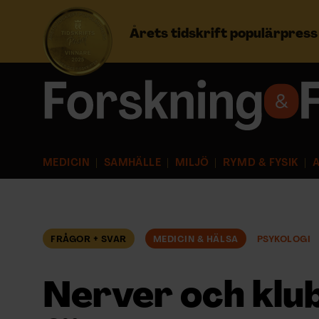
Årets tidskrift populärpres
Prenumerera
Logga in
MEDICIN
SAMHÄLLE
MILJÖ
RYMD & FYSIK
A
NYHETSBREV
ÄMNEN
FRÅGOR + SVAR
MEDICIN & HÄLSA
PSYKOLOGI
ARKIV & E-TIDNING
Nerver och klub
LYSSNA/PODD