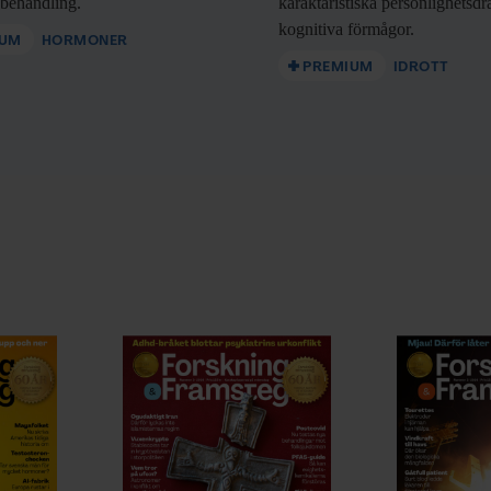
nbehandling.
karaktäristiska personlighetsd
kognitiva förmågor.
IUM
HORMONER
PREMIUM
IDROTT