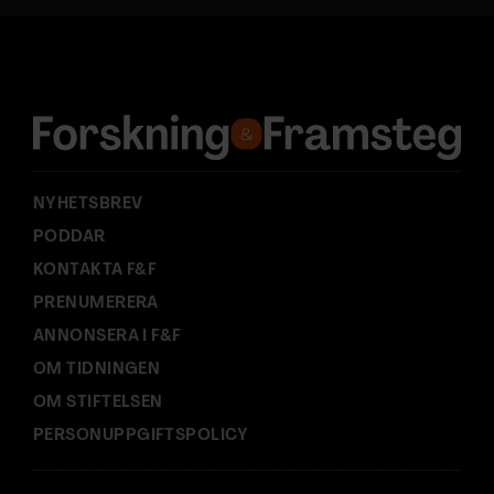
a
d
r
e
s
s
:
NYHETSBREV
PODDAR
KONTAKTA F&F
PRENUMERERA
ANNONSERA I F&F
OM TIDNINGEN
OM STIFTELSEN
PERSONUPPGIFTSPOLICY