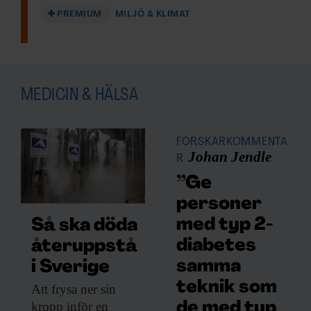
PREMIUM
MILJÖ & KLIMAT
MEDICIN & HÄLSA
FORSKARKOMMENTA
Johan Jendle
R
”Ge
personer
med typ 2-
Så ska döda
diabetes
återuppstå
samma
i Sverige
teknik som
Att frysa ner
sin
kropp inför en
de med typ