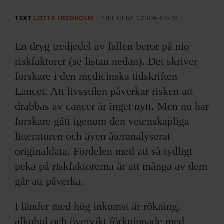
ARKIV & E-TIDNING
TEXT
LOTTA FREDHOLM
PUBLICERAD
2006-03-01
LYSSNA/PODD
En dryg tredjedel av fallen beror på nio
EVENEMANG & RESOR
riskfaktorer (se listan nedan). Det skriver
forskare i den medicinska tidskriften
SHOP
Lancet. Att livsstilen påverkar risken att
drabbas av cancer är inget nytt. Men nu har
KONTAKTA F&F
forskare gått igenom den vetenskapliga
litteraturen och även återanalyserat
SKRIV I F&F
originaldata. Fördelen med att så tydligt
PRENUMERERA PÅ F&F
peka på riskfaktorerna är att många av dem
går att påverka.
ANNONSERA I F&F
I länder med hög inkomst är rökning,
OM F&F
alkohol och övervikt förknippade med