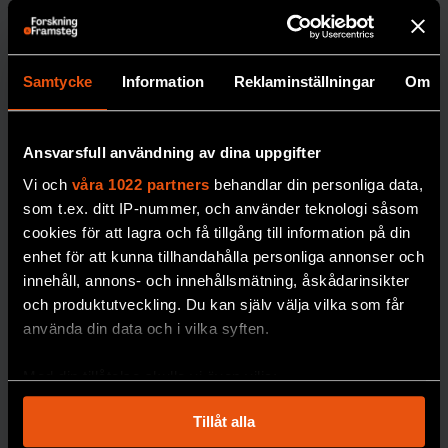
Johan
Jendle.
DIABETE
Samtycke
Information
Reklaminställningar
Om
S
Ansvarsfull användning av dina uppgifter
Vi och
våra 1022 partners
behandlar din personliga data,
som t.ex. ditt IP-nummer, och använder teknologi såsom
cookies för att lagra och få tillgång till information på din
enhet för att kunna tillhandahålla personliga annonser och
innehåll, annons- och innehållsmätning, åskådarinsikter
Robert:
och produktutveckling. Du kan själv välja vilka som får
”Jag är
använda din data och i vilka syften.
tacksam
över att
Med din tillåtelse skulle vi även vilja:
sexlivet
Samla in information om din geografiska plats
Tillåt alla
som kan ha en noggrannhet på upp till flera meter
återställde