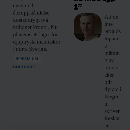
eventuell
1”
återuppståndelse
Att de
kostar drygt två
inte
miljoner kronor. Nu
erbjuds
planeras ett lager för
löpand
djupfrysta människor
e
i norra Sverige.
mätnin
PREMIUM
g av
blodso
DÖDLIGHET
cker
blir
dyrare i
längde
n,
skriver
forskar
en