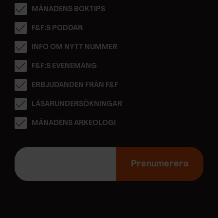
MÅNADENS BOKTIPS
F&F:S PODDAR
INFO OM NYTT NUMMER
F&F:S EVENEMANG
ERBJUDANDEN FRÅN F&F
LÄSARUNDERSÖKNINGAR
MÅNADENS ARKEOLOGI
E
-
Prenumerera
p
o
s
t