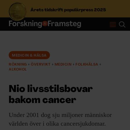
Årets tidskrift populärpress 2025
S
ö
k
e
f
MEDICIN & HÄLSA
Prenumerera
t
RÖKNING
ÖVERVIKT
MEDICIN
FOLKHÄLSA
e
ALKOHOL
r
Logga in
:
Nio livsstilsbovar
bakom cancer
NYHETSBREV
Under 2001 dog sju miljoner människor
ÄMNEN
världen över i olika cancersjukdomar.