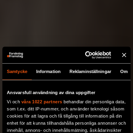
Samtycke
Information
Reklaminställningar
Om
Ansvarsfull användning av dina uppgifter
Vi och
våra 1022 partners
behandlar din personliga data,
som t.ex. ditt IP-nummer, och använder teknologi såsom
cookies för att lagra och få tillgång till information på din
enhet för att kunna tillhandahålla personliga annonser och
innehåll, annons- och innehållsmätning, åskådarinsikter