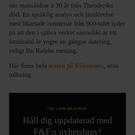
nio mansåldrar à 30 år från Theoderiks
död. En språklig analys och jämförelse
med likartade runstenar från 900-talet tyder
på att den i själva verket sannolikt är ett
hundratal år yngre än gängse datering,
enligt Bo Ralphs mening.
Här finns hela
texten på Rökstenen
, utan
tolkning.
F&F I DIN MEJLBOX!
Håll dig uppdaterad med
F&F:s nyhetsbrev!