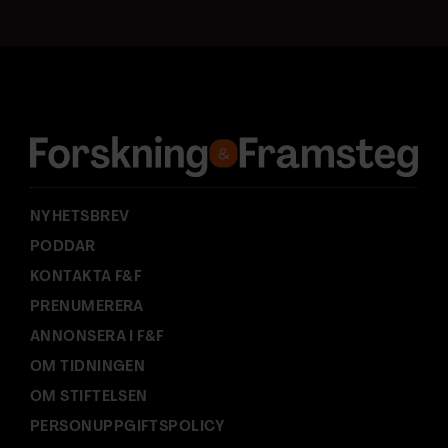
t
a
d
r
e
s
s
:
NYHETSBREV
PODDAR
KONTAKTA F&F
PRENUMERERA
ANNONSERA I F&F
OM TIDNINGEN
OM STIFTELSEN
PERSONUPPGIFTSPOLICY