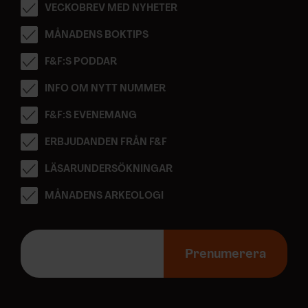
VECKOBREV MED NYHETER
MÅNADENS BOKTIPS
F&F:S PODDAR
INFO OM NYTT NUMMER
F&F:S EVENEMANG
ERBJUDANDEN FRÅN F&F
LÄSARUNDERSÖKNINGAR
MÅNADENS ARKEOLOGI
E
-
Prenumerera
p
o
s