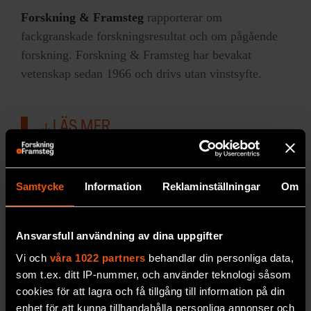
Forskning & Framsteg
rapporterar om
fackgranskade forskningsresultat och om pågående
forskning. Forskning & Framsteg har bevakat
vetenskap sedan 1966 och drivs utan vinstsyfte.
LÄS MER
Lyssna på Rökstenen!
Samtycke
Information
Reklaminställningar
Om
Rökstenen i Ödeshög
i Östergötland anses
med sina 760 tecken ha den längsta
runinskriften i världen. Men hur kan den ha
Ansvarsfull användning av dina uppgifter
låtit? I ett avsnitt…
Vi och
våra 1022 partners
behandlar din personliga data,
som t.ex. ditt IP-nummer, och använder teknologi såsom
SAMHÄLLE & KULTUR
cookies för att lagra och få tillgång till information på din
enhet för att kunna tillhandahålla personliga annonser och