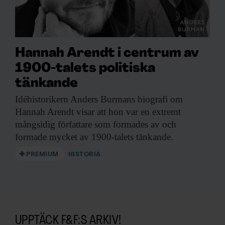
Hannah Arendt i centrum av
1900-talets politiska
tänkande
Idéhistorikern Anders Burmans
biografi om
Hannah Arendt visar att hon var en extremt
mångsidig författare som formades av och
formade mycket av 1900-talets tänkande.
PREMIUM
HISTORIA
UPPTÄCK F&F:S ARKIV!