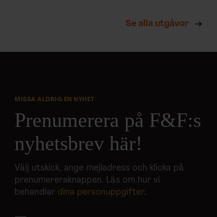
Se alla utgåvor
MISSA ALDRIG EN NYHET
Prenumerera på F&F:s
nyhetsbrev här!
Välj utskick, ange mejladress och klicka på
prenumereraknappen. Läs om hur vi
behandlar
dina personuppgifter
.