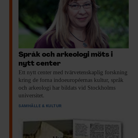
information från din enhet till de sociala medier och
annons- och analysföretag som vi samarbetar med.
Dessa kan i sin tur kombinera informationen med annan
information som du har tillhandahållit eller som de har
samlat in när du har använt deras tjänster.
Språk och arkeologi möts i
nytt center
Ett nytt center
med tvärvetenskaplig forskning
kring de forna indoeuropéernas kultur, språk
och arkeologi har bildats vid Stockholms
universitet.
SAMHÄLLE & KULTUR