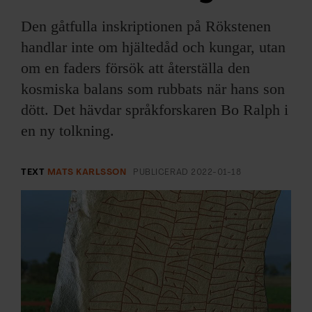
ARKIV & E-TIDNING
Den gåtfulla inskriptionen på Rökstenen
LYSSNA/PODD
handlar inte om hjältedåd och kungar, utan
om en faders försök att återställa den
EVENEMANG & RESOR
kosmiska balans som rubbats när hans son
dött. Det hävdar språkforskaren Bo Ralph i
SHOP
en ny tolkning.
KONTAKTA F&F
TEXT
MATS KARLSSON
PUBLICERAD
2022-01-18
SKRIV I F&F
PRENUMERERA PÅ F&F
ANNONSERA I F&F
OM F&F