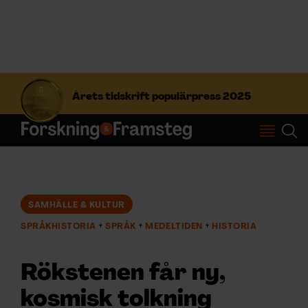
S
ö
Årets tidskrift populärpress 2025
k
e
f
Prenumerera
t
e
r
Logga in
:
SAMHÄLLE & KULTUR
SPRÅKHISTORIA
SPRÅK
MEDELTIDEN
HISTORIA
NYHETSBREV
Rökstenen får ny,
ÄMNEN
kosmisk tolkning