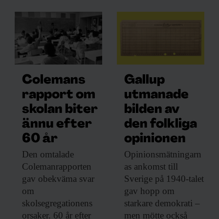
Colemans
Gallup
rapport om
utmanade
skolan biter
bilden av
ännu efter
den folkliga
60 år
opinionen
Den omtalade
Opinionsmätningarn
Colemanrapporten
as ankomst till
gav obekväma svar
Sverige på 1940-talet
om
gav hopp om
skolsegregationens
starkare demokrati –
orsaker. 60 år efter
men mötte också