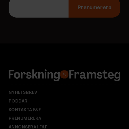
E
-
Prenumerera
p
o
s
t
a
d
r
e
s
s
:
NYHETSBREV
PODDAR
KONTAKTA F&F
PRENUMERERA
ANNONSERA I F&F