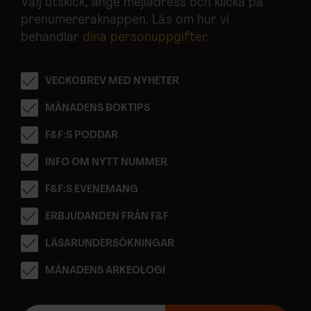
Välj utskick, ange mejladress och klicka på
prenumereraknappen. Läs om hur vi
behandlar
dina personuppgifter
.
VECKOBREV MED NYHETER
MÅNADENS BOKTIPS
F&F:S PODDAR
INFO OM NYTT NUMMER
F&F:S EVENEMANG
ERBJUDANDEN FRÅN F&F
LÄSARUNDERSÖKNINGAR
MÅNADENS ARKEOLOGI