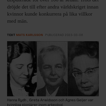
ARKIV & E-TIDNING
dröjde det till efter andra världskriget innan
kvinnor kunde konkurrera på lika villkor
LYSSNA/PODD
med män.
EVENEMANG & RESOR
TEXT
MATS KARLSSON
PUBLICERAD
2023-03-08
SHOP
KONTAKTA F&F
SKRIV I F&F
PRENUMERERA PÅ F&F
ANNONSERA I F&F
Hanna Rydh , Greta Arwidsson och Agnes Geijer var
OM F&F
kvinnliga pionjärer inom arkeologi.