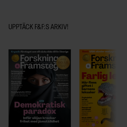
UPPTÄCK F&F:S ARKIV!