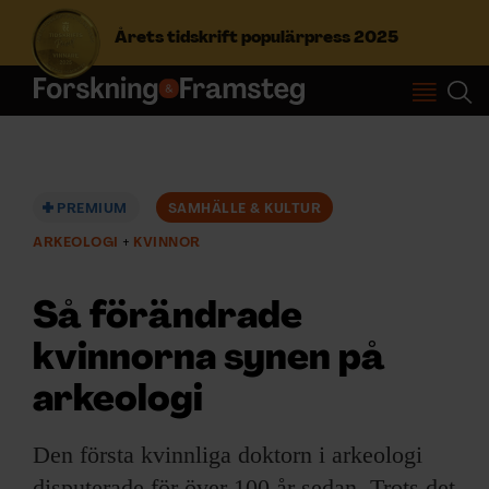
Årets tidskrift populärpress 2025
S
ö
k
e
f
PREMIUM
SAMHÄLLE & KULTUR
Prenumerera
t
ARKEOLOGI
KVINNOR
e
r
Logga in
:
Så förändrade
kvinnorna synen på
NYHETSBREV
arkeologi
ÄMNEN
Den första kvinnliga doktorn i arkeologi
disputerade för över 100 år sedan. Trots det