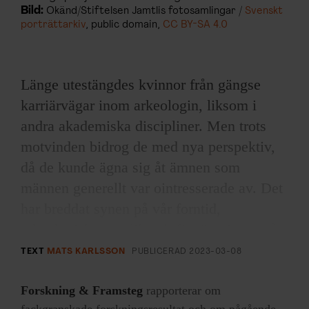
Bild:
Okänd/Stiftelsen Jamtlis fotosamlingar /
Svenskt
porträttarkiv
, public domain,
CC BY-SA 4.0
Länge utestängdes kvinnor från gängse
karriärvägar inom arkeologin, liksom i
andra akademiska discipliner. Men trots
motvinden bidrog de med nya perspektiv,
då de kunde ägna sig åt ämnen som
männen generellt var ointresserade av. Det
har breddat synen på vår forntid,
arkeologisk metodik och förväntningar på
vad man kan hitta i utgrävningar.
TEXT
MATS KARLSSON
PUBLICERAD
2023-03-08
Hanna Rydh var Sveriges första doktor i
Forskning & Framsteg
rapporterar om
arkeologi, disputerad 1919 med