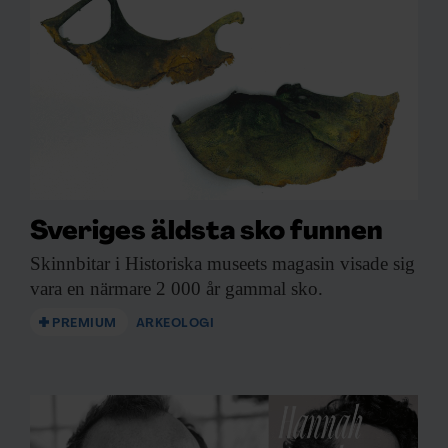
KUNSKAP BASERAD PÅ VETENSKAP
Prenumerera på
Forskning & Framsteg!
Sveriges äldsta sko funnen
Inlogg till
fof.se
och app •
E-tidning
•
Nyhetsbrev • Rabatt på våra
Skinnbitar i Historiska
museets magasin visade sig
evenemang
vara en närmare 2 000 år gammal sko.
PREMIUM
ARKEOLOGI
Beställ i dag!