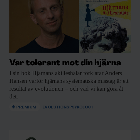
F&F I DIN MEJLBOX!
Håll dig uppdaterad med
F&F:s nyhetsbrev!
Var tolerant mot din hjärna
Beställ nyhetsbrev
I sin bok
Hjärnans akilleshälar förklarar Anders
Hansen varför hjärnans systematiska misstag är ett
resultat av evolutionen – och vad vi kan göra åt
det.
PREMIUM
EVOLUTIONSPSYKOLOGI