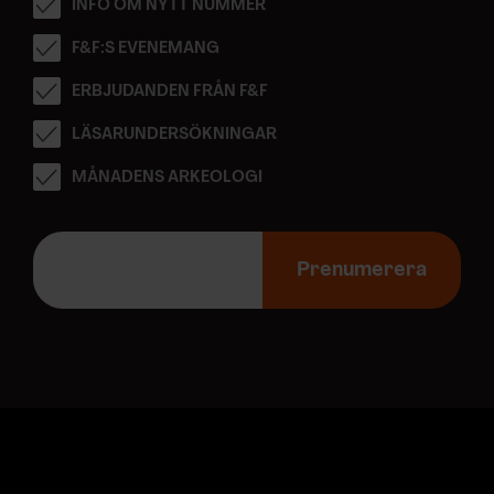
INFO OM NYTT NUMMER
F&F:S EVENEMANG
ERBJUDANDEN FRÅN F&F
LÄSARUNDERSÖKNINGAR
MÅNADENS ARKEOLOGI
E
-
Prenumerera
p
o
s
t
a
d
r
e