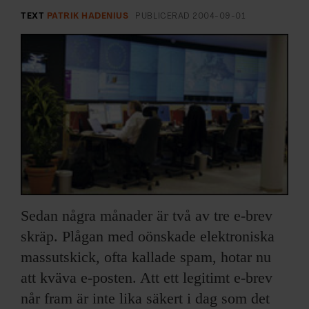
ARKIV & E-TIDNING
TEXT
PATRIK HADENIUS
PUBLICERAD
2004-09-01
LYSSNA/PODD
EVENEMANG & RESOR
SHOP
KONTAKTA F&F
SKRIV I F&F
Sedan några månader är två av tre e-brev
PRENUMERERA PÅ F&F
skräp. Plågan med oönskade elektroniska
massutskick, ofta kallade spam, hotar nu
ANNONSERA I F&F
att kväva e-posten. Att ett legitimt e-brev
når fram är inte lika säkert i dag som det
OM F&F