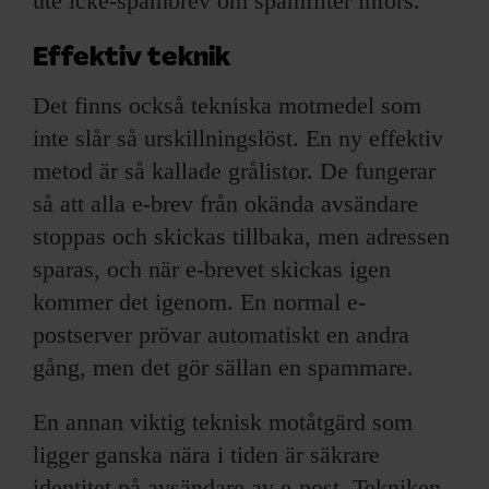
ute icke-spambrev om spamfilter införs.
Effektiv teknik
Det finns också tekniska motmedel som
inte slår så urskillningslöst. En ny effektiv
metod är så kallade grålistor. De fungerar
så att alla e-brev från okända avsändare
stoppas och skickas tillbaka, men adressen
sparas, och när e-brevet skickas igen
kommer det igenom. En normal e-
postserver prövar automatiskt en andra
gång, men det gör sällan en spammare.
En annan viktig teknisk motåtgärd som
ligger ganska nära i tiden är säkrare
identitet på avsändare av e-post. Tekniken