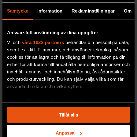
Samtycke
Information
Reklaminställningar
Om
Ansvarsfull användning av dina uppgifter
Vi och
våra 1022 partners
behandlar din personliga data,
som t.ex. ditt IP-nummer, och använder teknologi såsom
cookies för att lagra och få tillgång till information på din
Farliga cocktail­effekter kan
enhet för att kunna tillhandahålla personliga annonser och
förbises i EU:s kemikalie­
innehåll, annons- och innehållsmätning, åskådarinsikter
lagstiftning
och produktutveckling. Du kan själv välja vilka som får
Kemikalieforskare varnar för
att ett viktigt
använda din data och i vilka syften.
skydd mot kemikalieblandningar kan strykas
ur EU:s kommande kemikalielagstiftning.
Med din tillåtelse skulle vi även vilja:
Samla in information om din geografiska plats
PREMIUM
MILJÖ & KLIMAT
Tillåt alla
som kan ha en noggrannhet på upp till flera meter
Identifiera din enhet genom att aktivt skanna den
för specifika kännetecken (fingeravtryck)
Anpassa