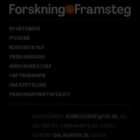
s
s
:
NYHETSBREV
PODDAR
KONTAKTA F&F
PRENUMERERA
ANNONSERA I F&F
OM TIDNINGEN
OM STIFTELSEN
PERSONUPPGIFTSPOLICY
KUNDTJÄNST:
KUNDTJANST@FOF.SE
, 08-
121 060 64 (VARDAGAR 8.30–17.00).
ADRESS:
DALAGATAN 32
, 113 24