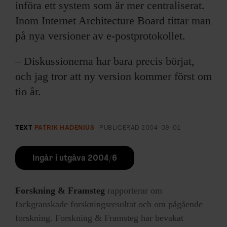
införa ett system som är mer centraliserat.
Inom Internet Architecture Board tittar man
på nya versioner av e-postprotokollet.
– Diskussionerna har bara precis börjat,
och jag tror att ny version kommer först om
tio år.
TEXT
PATRIK HADENIUS
PUBLICERAD
2004-09-01
Ingår i utgåva 2004/6
Forskning & Framsteg
rapporterar om
fackgranskade forskningsresultat och om pågående
forskning. Forskning & Framsteg har bevakat