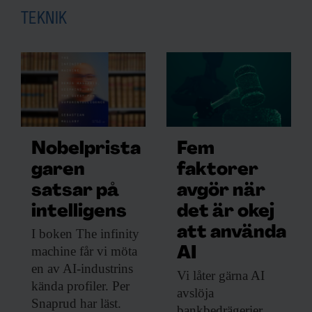
TEKNIK
Nobelprista
Fem
garen
faktorer
satsar på
avgör när
intelligens
det är okej
att använda
I boken The
infinity
machine får vi möta
AI
en av AI-industrins
Vi låter gärna
AI
kända profiler. Per
avslöja
Snaprud har läst.
bankbedrägerier,