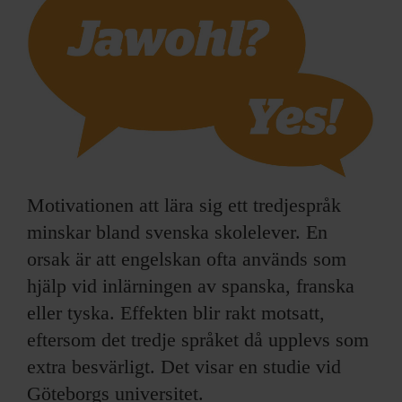
ARKIV & E-TIDNING
LYSSNA/PODD
EVENEMANG & RESOR
SHOP
KONTAKTA F&F
Motivationen att lära sig ett tredjespråk
minskar bland svenska skolelever. En
SKRIV I F&F
orsak är att engelskan ofta används som
hjälp vid inlärningen av spanska, franska
PRENUMERERA PÅ F&F
eller tyska. Effekten blir rakt motsatt,
eftersom det tredje språket då upplevs som
ANNONSERA I F&F
extra besvärligt. Det visar en studie vid
OM F&F
Göteborgs universitet.