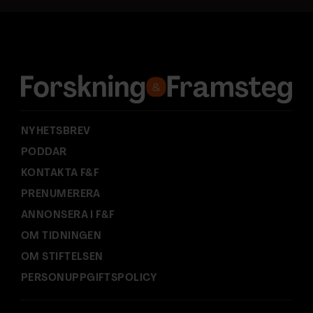
a
d
r
e
s
s
:
NYHETSBREV
PODDAR
KONTAKTA F&F
PRENUMERERA
ANNONSERA I F&F
OM TIDNINGEN
OM STIFTELSEN
PERSONUPPGIFTSPOLICY