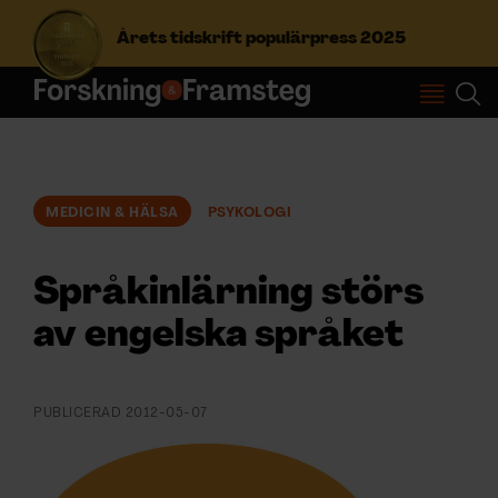
Årets tidskrift populärpress 2025
S
ö
k
e
f
MEDICIN & HÄLSA
PSYKOLOGI
Prenumerera
t
e
r
Språkinlärning störs
Logga in
:
av engelska språket
NYHETSBREV
PUBLICERAD
2012-05-07
ÄMNEN