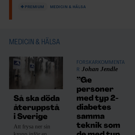
PREMIUM
MEDICIN & HÄLSA
MEDICIN & HÄLSA
FORSKARKOMMENTA
Johan Jendle
R
”Ge
personer
med typ 2-
Så ska döda
diabetes
återuppstå
samma
i Sverige
teknik som
Att frysa ner
sin
kropp inför en
de med typ