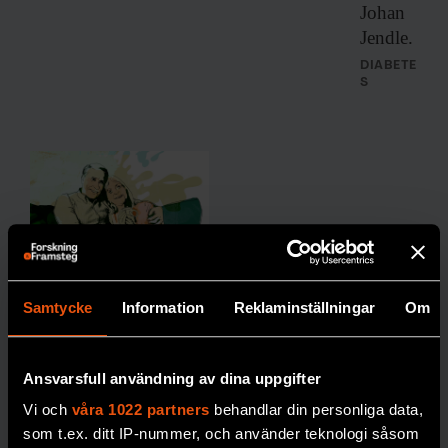
Johan
Jendle.
DIABETE
S
Robert:
Samtycke
Information
Reklaminställningar
Om
”Jag är
tacksam
över att
Ansvarsfull användning av dina uppgifter
sexlivet
Vi och
våra 1022 partners
behandlar din personliga data,
som t.ex. ditt IP-nummer, och använder teknologi såsom
återställde