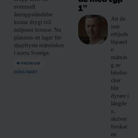
eventuell
1”
återuppståndelse
Att de
kostar drygt två
inte
miljoner kronor. Nu
erbjuds
planeras ett lager för
löpand
djupfrysta människor
e
i norra Sverige.
mätnin
PREMIUM
g av
blodso
DÖDLIGHET
cker
blir
dyrare i
längde
n,
skriver
forskar
en