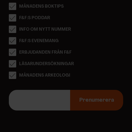
MÅNADENS BOKTIPS
F&F:S PODDAR
INFO OM NYTT NUMMER
F&F:S EVENEMANG
ERBJUDANDEN FRÅN F&F
LÄSARUNDERSÖKNINGAR
MÅNADENS ARKEOLOGI
E
-
Prenumerera
p
o
s
t