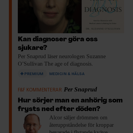
Kan diagnoser göra oss
sjukare?
Per Snaprud läser
neurologen Suzanne
O’Sullivan The age of diagnosis.
PREMIUM
MEDICIN & HÄLSA
Per Snaprud
F&F KOMMENTERAR
Hur sörjer man en anhörig som
frysts ned efter döden?
Alcor säljer drömmen
om
återuppståndelse för kroppar
bevarade i flytande kväve.