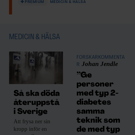
PREMIUM
MEDICIN & HÄLSA
MEDICIN & HÄLSA
FORSKARKOMMENTA
Johan Jendle
R
”Ge
personer
med typ 2-
Så ska döda
diabetes
återuppstå
samma
i Sverige
teknik som
Att frysa ner
sin
kropp inför en
de med typ