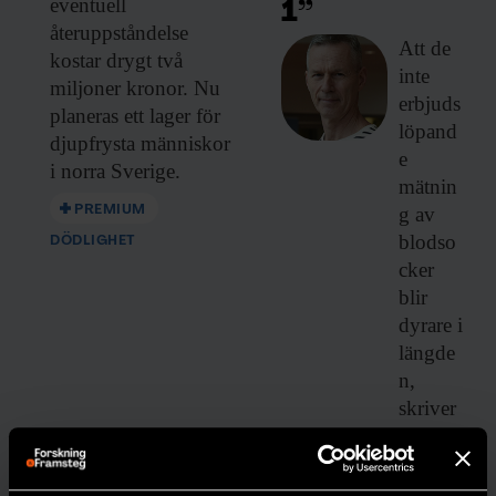
eventuell
1”
återuppståndelse
Att de
kostar drygt två
inte
miljoner kronor. Nu
erbjuds
planeras ett lager för
löpand
djupfrysta människor
e
i norra Sverige.
mätnin
PREMIUM
g av
blodso
DÖDLIGHET
cker
blir
dyrare i
längde
n,
skriver
forskar
en
Johan