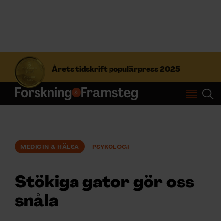
S
ö
Årets tidskrift populärpress 2025
k
e
f
Prenumerera
t
e
r
Logga in
:
MEDICIN & HÄLSA
PSYKOLOGI
NYHETSBREV
Stökiga gator gör oss
ÄMNEN
snåla