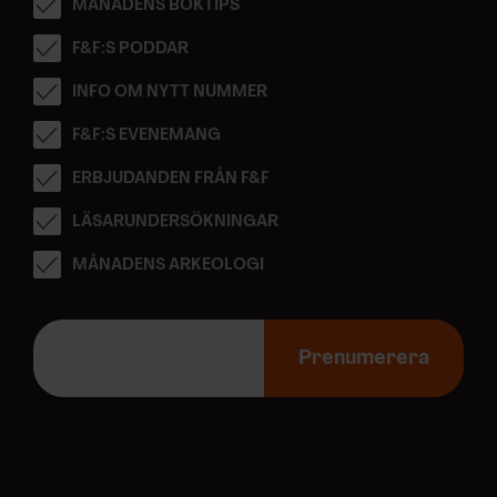
MÅNADENS BOKTIPS
F&F:S PODDAR
INFO OM NYTT NUMMER
F&F:S EVENEMANG
ERBJUDANDEN FRÅN F&F
LÄSARUNDERSÖKNINGAR
MÅNADENS ARKEOLOGI
E
-
Prenumerera
p
o
s
t
a