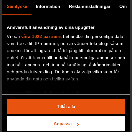
Jendle.
Samtycke
Information
Reklaminställningar
Om
DIABETE
S
Ansvarsfull användning av dina uppgifter
Vi och
våra 1022 partners
behandlar din personliga data,
som t.ex. ditt IP-nummer, och använder teknologi såsom
cookies för att lagra och få tillgång till information på din
enhet för att kunna tillhandahålla personliga annonser och
innehåll, annons- och innehållsmätning, åskådarinsikter
och produktutveckling. Du kan själv välja vilka som får
använda din data och i vilka syften.
Robert:
”Jag är
Med din tillåtelse skulle vi även vilja:
tacksam
Samla in information om din geografiska plats
över att
Tillåt alla
som kan ha en noggrannhet på upp till flera meter
sexlivet
Identifiera din enhet genom att aktivt skanna den
för specifika kännetecken (fingeravtryck)
återställde
Anpassa
Ta reda på mer om hur dina personliga uppgifter