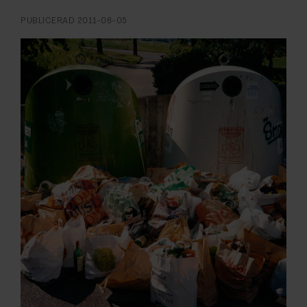
ARKIV & E-TIDNING
PUBLICERAD
2011-06-05
LYSSNA/PODD
EVENEMANG & RESOR
SHOP
KONTAKTA F&F
SKRIV I F&F
PRENUMERERA PÅ F&F
ANNONSERA I F&F
OM F&F