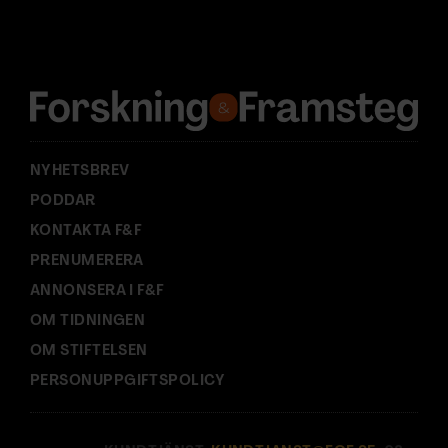
d
r
e
s
s
:
NYHETSBREV
PODDAR
KONTAKTA F&F
PRENUMERERA
ANNONSERA I F&F
OM TIDNINGEN
OM STIFTELSEN
PERSONUPPGIFTSPOLICY