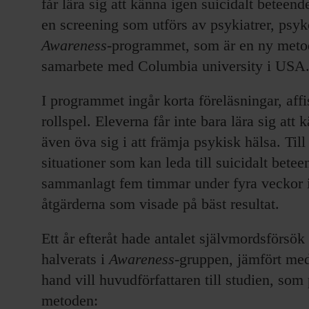
får lära sig att känna igen suicidalt beteen
en screening som utförs av psykiatrer, psyko
Awareness
-programmet, som är en ny metod 
samarbete med Columbia university i USA
I programmet ingår korta föreläsningar, aff
rollspel. Eleverna får inte bara lära sig att
även öva sig i att främja psykisk hälsa. Till
situationer som kan leda till suicidalt bete
sammanlagt fem timmar under fyra veckor i 
åtgärderna som visade på bäst resultat.
Ett år efteråt hade antalet självmordsförsök
halverats i
Awareness
-gruppen, jämfört med
hand vill huvudförfattaren till studien, som
metoden: