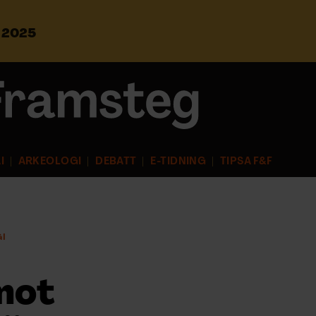
s 2025
S
ö
k
e
f
t
e
r
I
ARKEOLOGI
DEBATT
E-TIDNING
TIPSA F&F
:
I
mot