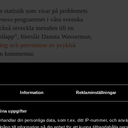
en statistik som visar på problemets
eness
-programmet i våra svenska
ckså utveckla metoden till en
bilapp”, föreslår Danuta Wasserman,
ning och prevention av psykisk
 en kommentar.
Information
Reklaminställningar
e forskningsresultat och om pågående forskning.
ina uppgifter
66 och drivs utan vinstsyfte.
handlar din personliga data, som t.ex. ditt IP-nummer, och anv
illgång till information på din enhet för att kunna tillhandahålla pe