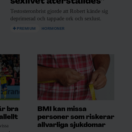
sexlivet återställdes”
Testosteronbrist gjorde att
Robert kände sig
deprimerad och tappade ork och sexlust.
PREMIUM
HORMONER
är bra
BMI kan missa
llellt
personer som riskerar
allvarliga sjukdomar
vissa