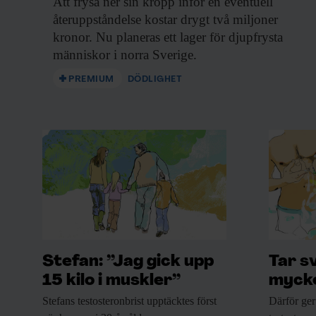
Att frysa ner
sin kropp inför en eventuell
återuppståndelse kostar drygt två miljoner
kronor. Nu planeras ett lager för djupfrysta
människor i norra Sverige.
PREMIUM
DÖDLIGHET
Stefan: ”Jag gick upp
Tar s
15 kilo i muskler”
mycke
Stefans testosteronbrist upptäcktes
först
Därför ger