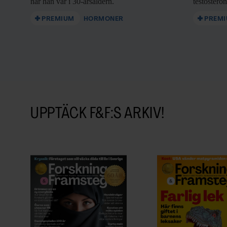
när han var i 30-årsåldern.
testostero
PREMIUM
HORMONER
PREM
UPPTÄCK F&F:S ARKIV!