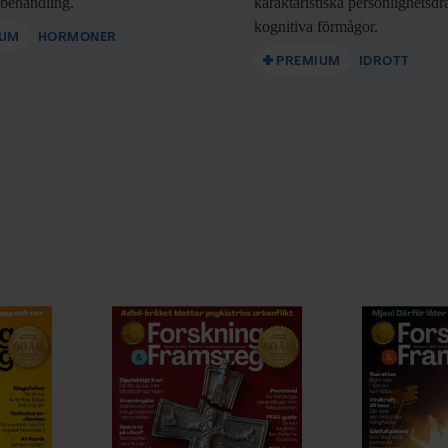
nbehandling.
karaktäristiska personlighetsd
kognitiva förmågor.
IUM
HORMONER
PREMIUM
IDROTT