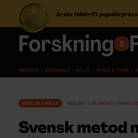
Årets tidskrift populärpres
Prenumerera
Logga in
MEDICIN
SAMHÄLLE
MILJÖ
RYMD & FYSIK
A
NYHETSBREV
ÄMNEN
MEDICIN & HÄLSA
SKOLAN
SJÄLVMORD
PSYKOLOG
ARKIV & E-TIDNING
Svensk metod 
LYSSNA/PODD