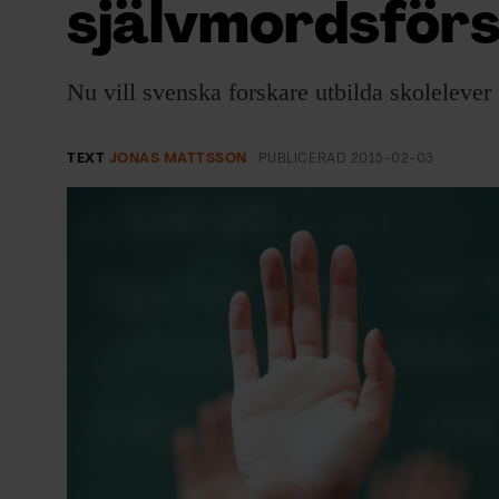
självmordsför
EVENEMANG & RESOR
SHOP
Nu vill svenska forskare utbilda skolelever 
KONTAKTA F&F
TEXT
JONAS MATTSSON
PUBLICERAD
2015-02-03
SKRIV I F&F
PRENUMERERA PÅ F&F
ANNONSERA I F&F
OM F&F