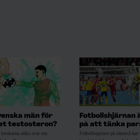
venska män för
Fotbollshjärnan 
t testosteron?
på att tänka para
 forskarna
olika svar om
Fotbollsspelare på elitnivå
har 