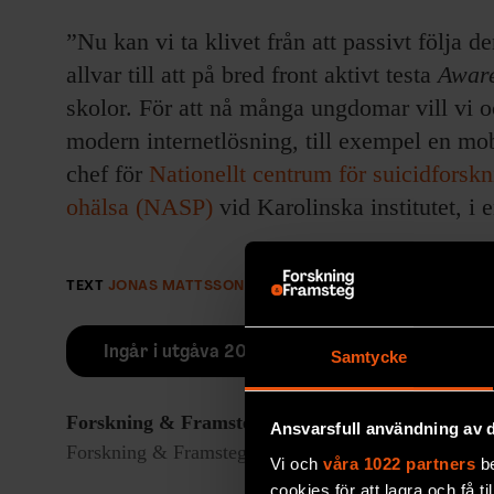
”Nu kan vi ta klivet från att passivt följa d
allvar till att på bred front aktivt testa
Awar
skolor. För att nå många ungdomar vill vi o
modern internetlösning, till exempel en mo
chef för
Nationellt centrum för suicidforsk
ohälsa (NASP)
vid Karolinska institutet, i
TEXT
JONAS MATTSSON
PUBLICERAD
2015-02-03
Ingår i utgåva 2015/4
Samtycke
Forskning & Framsteg
rapporterar om fackgranskad
Ansvarsfull användning av d
Forskning & Framsteg har bevakat vetenskap sedan 19
Vi och
våra 1022 partners
be
cookies för att lagra och få t