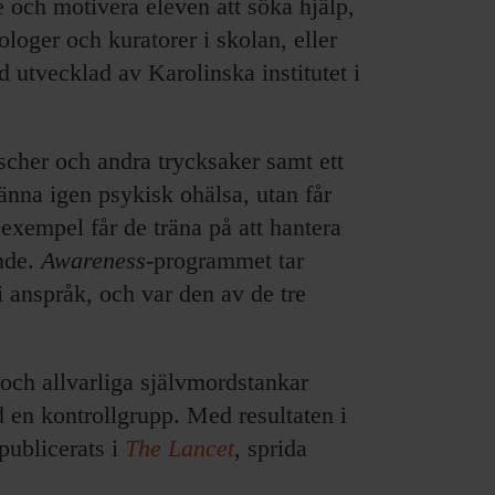
de och motivera eleven att söka hjälp,
loger och kuratorer i skolan, eller
utvecklad av Karolinska institutet i
.
ischer och andra trycksaker samt ett
 känna igen psykisk ohälsa, utan får
 exempel får de träna på att hantera
ende.
Awareness
-programmet tar
anspråk, och var den av de tre
 och allvarliga självmordstankar
 en kontrollgrupp. Med resultaten i
 publicerats i
The Lancet
, sprida