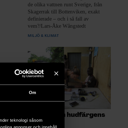
de olika vattnen runt Sverige, från
Skagerrak till Bottenviken, exakt
definierade – och i så fall av
vem?/Lars-Åke Wångstedt​
MILJÖ & KLIMAT
Om
Nya rön om hudfärgens
änder teknologi såsom
utveckling
rsonliga annonser och innehåll,