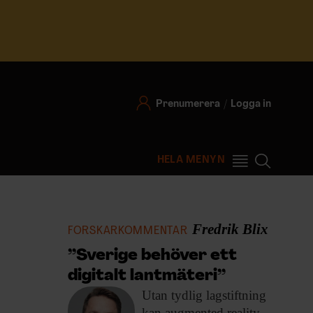
Prenumerera
Logga in
HELA MENYN
Fredrik Blix
FORSKARKOMMENTAR
”Sverige behöver ett
digitalt lantmäteri”
Utan tydlig lagstiftning
kan augmented reality