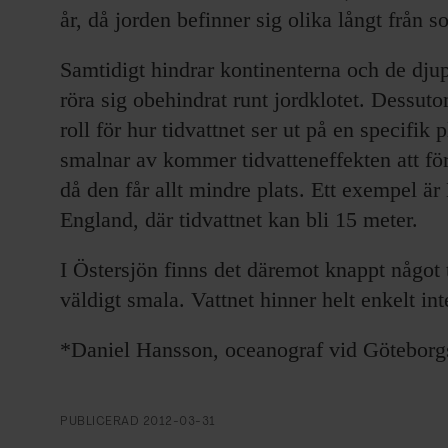
år, då jorden befinner sig olika långt från s
Samtidigt hindrar kontinenterna och de djup
röra sig obehindrat runt jordklotet. Dessuto
roll för hur tidvattnet ser ut på en specifik 
smalnar av kommer tidvatteneffekten att fö
då den får allt mindre plats. Ett exempel ä
England, där tidvattnet kan bli 15 meter.
I Östersjön finns det däremot knappt något t
väldigt smala. Vattnet hinner helt enkelt int
*Daniel Hansson, oceanograf vid Göteborgs
PUBLICERAD
2012-03-31