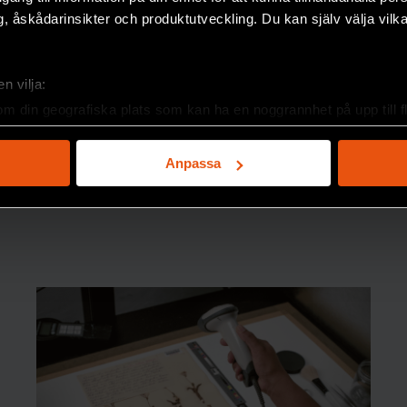
, åskådarinsikter och produktutveckling. Du kan själv välja vilk
n vilja:
om din geografiska plats som kan ha en noggrannhet på upp till f
genom att aktivt skanna den för specifika kännetecken (fingeravt
rsonliga uppgifter behandlas och ställ in dina preferenser i
deta
Anpassa
ke när som helst från cookie-förklaringen.
e för att anpassa innehållet och annonserna till användarna, tillh
vår trafik. Vi vidarebefordrar även sådana identifierare och anna
nnons- och analysföretag som vi samarbetar med. Dessa kan i sin
har tillhandahållit eller som de har samlat in när du har använt 