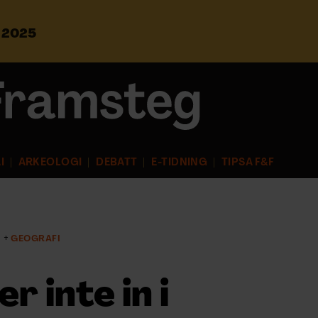
s 2025
S
ö
k
e
f
t
e
r
I
ARKEOLOGI
DEBATT
E-TIDNING
TIPSA F&F
:
I
GEOGRAFI
r inte in i