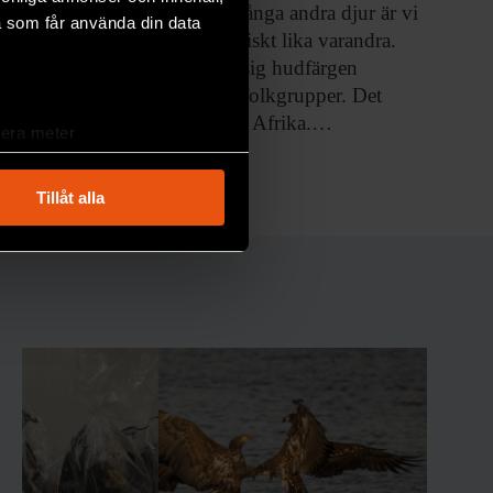
Jämfört med
många andra djur är vi
a som får använda din data
människor genetiskt lika varandra.
Trots det skiljer sig hudfärgen
markant mellan folkgrupper. Det
gäller även inom Afrika.…
lera meter
ryck)
MEDICIN & HÄLSA
ljsektionen
. Du kan ändra
Tillåt alla
andahålla funktioner för
n information från din enhet
 tur kombinera informationen
deras tjänster.