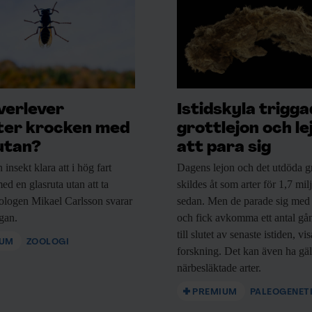
verlever
Istidskyla trigg
ter krocken med
grottlejon och le
utan?
att para sig
n
insekt klara att i hög fart
Dagens lejon och
det utdöda gr
ed en glasruta utan att ta
skildes åt som arter för 1,7 mil
ologen Mikael Carlsson svarar
sedan. Men de parade sig med
ågan.
och fick avkomma ett antal gå
till slutet av senaste istiden, vi
IUM
ZOOLOGI
forskning. Det kan även ha gäl
närbesläktade arter.
PREMIUM
PALEOGENET