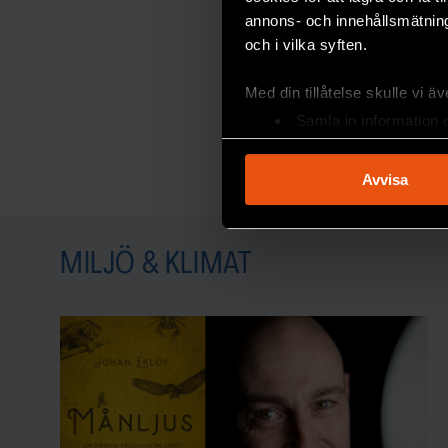
annons- och innehållsmätning
och i vilka syften.
Med din tillåtelse skulle vi äve
Samla in information 
Identifiera din enhet 
Ta reda på mer om hur dina pe
Avvisa
eller dra tillbaka ditt samtyc
Vi använder enhetsidentifierar
MILJÖ & KLIMAT
sociala medier och analysera 
till de sociala medier och a
med annan information som du 