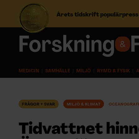
Årets tidskrift populärpres
Prenumerera
Logga in
MEDICIN
SAMHÄLLE
MILJÖ
RYMD & FYSIK
A
NYHETSBREV
ÄMNEN
FRÅGOR + SVAR
MILJÖ & KLIMAT
OCEANOGRAF
ARKIV & E-TIDNING
Tidvattnet hinne
LYSSNA/PODD