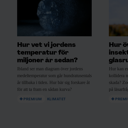
Hur vet vi jordens
Hur ö
temperatur för
insek
miljoner år sedan?
glasr
Ibland ser man
diagram över jordens
Hur kan e
medeltemperatur som går hundratusentals
kollidera m
år tillbaka i tiden. Hur bär sig forskare åt
skada? Zo
för att ta fram en sådan kurva?
på läsarfr
PREMIUM
KLIMATET
PREM