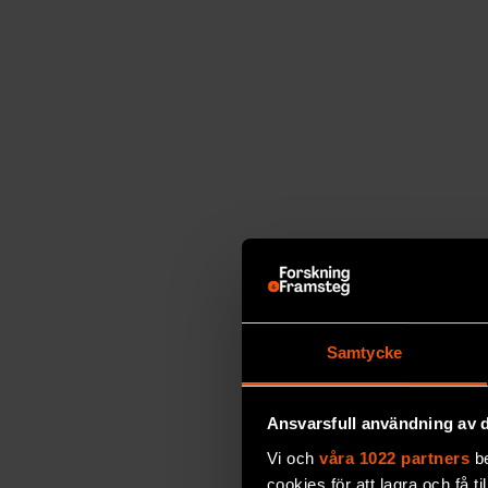
Samtycke
Ansvarsfull användning av d
Vi och
våra 1022 partners
be
cookies för att lagra och få t