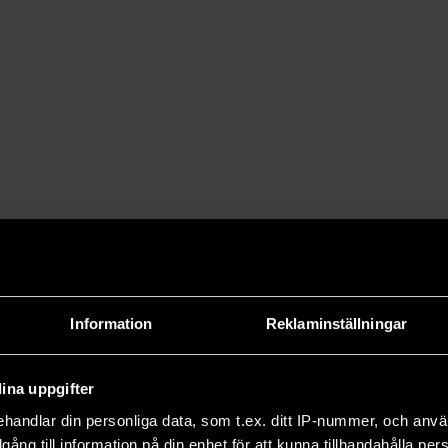
Information
Reklaminställningar
ina uppgifter
handlar din personliga data, som t.ex. ditt IP-nummer, och anv
illgång till information på din enhet för att kunna tillhandahålla pe