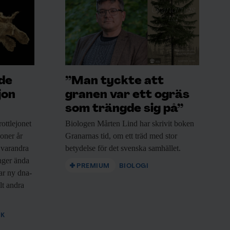
ade
”Man tyckte att
jon
granen var ett ogräs
som trängde sig på”
ottlejonet
Biologen Mårten Lind
har skrivit boken
joner år
Granarnas tid, om ett träd med stor
 varandra
betydelse för det svenska samhället.
nger ända
PREMIUM
BIOLOGI
sar ny dna-
lt andra
IK