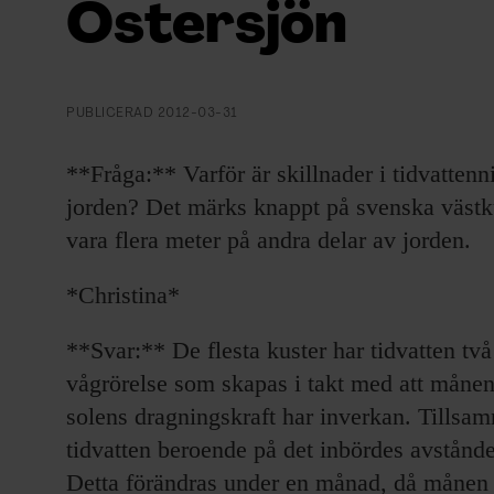
Östersjön
EVENEMANG & RESOR
SHOP
PUBLICERAD
2012-03-31
KONTAKTA F&F
**Fråga:** Varför är skillnader i tidvattenn
SKRIV I F&F
jorden? Det märks knappt på svenska väst
vara flera meter på andra delar av jorden.
PRENUMERERA PÅ F&F
*Christina*
ANNONSERA I F&F
**Svar:** De flesta kuster har tidvatten tv
OM F&F
vågrörelse som skapas i takt med att månen
solens dragningskraft har inverkan. Tillsam
tidvatten beroende på det inbördes avstånd
Detta förändras under en månad, då månen 