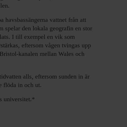
olen.
a havsbassängerna vattnet från att
m spelar den lokala geografin en stor
plats. I till exempel en vik som
rstärkas, eftersom vågen tvingas upp
r Bristol-kanalen mellan Wales och
idvatten alls, eftersom sunden in är
e flöda in och ut.
 universitet.*