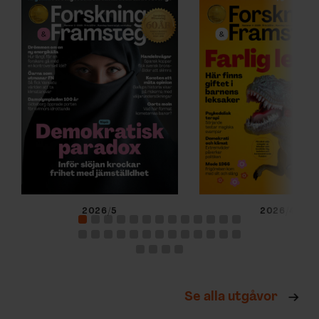
KUNSKAP BASERAD PÅ VETENSKAP
Prenumerera på
Forskning & Framsteg!
Inlogg till
fof.se
och app •
E-tidning
•
Nyhetsbrev • Rabatt på våra
evenemang
Beställ i dag!
2026/5
2026/4
Se alla utgåvor