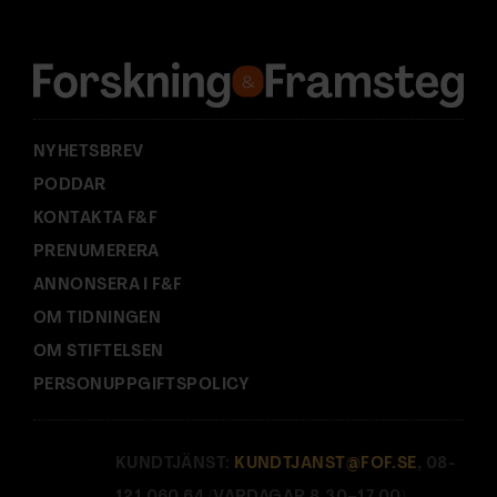
r
e
s
s
:
NYHETSBREV
PODDAR
KONTAKTA F&F
PRENUMERERA
ANNONSERA I F&F
OM TIDNINGEN
OM STIFTELSEN
PERSONUPPGIFTSPOLICY
KUNDTJÄNST:
KUNDTJANST@FOF.SE
, 08-