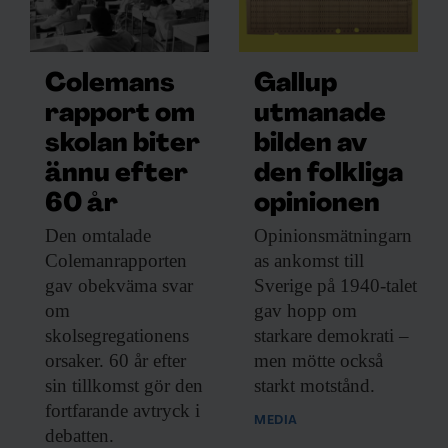
områden som bosatte sig i Skandinavien
vet inte forskarna. Genflödet från öst tycks
vara kvinnodominerat, men någon övervikt
Colemans
Gallup
för endera könet har inte hittats i genflödet
rapport om
utmanade
från väst.
skolan biter
bilden av
ännu efter
den folkliga
Forskarna jämförde dna från 297 individer,
60 år
opinionen
från vår tideräknings början till 1600-talet,
Den omtalade
Opinionsmätningarn
samt dna från över 16 000 nutida nordbor,
Colemanrapporten
as ankomst till
med andra européers dna. Andelar av de
gav obekväma svar
Sverige på 1940-talet
olika inslagen i dagens arvsmassa har inte
om
gav hopp om
beräknats, men Anders Götherström
skolsegregationens
starkare demokrati –
uppskattar att bara ungefär hälften av det
orsaker. 60 år efter
men mötte också
sin tillkomst gör den
starkt motstånd.
förväntade inslaget finns kvar.
fortfarande avtryck i
MEDIA
debatten.
Märkligt nog är inslaget av östliga gener i