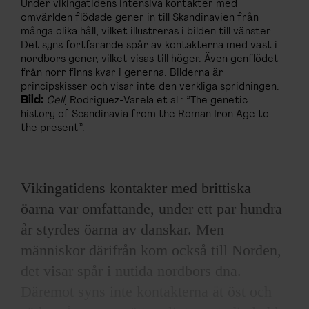
Under vikingatidens intensiva kontakter med
omvärlden flödade gener in till Skandinavien från
många olika håll, vilket illustreras i bilden till vänster.
Det syns fortfarande spår av kontakterna med väst i
nordbors gener, vilket visas till höger. Även genflödet
från norr finns kvar i generna. Bilderna är
principskisser och visar inte den verkliga spridningen.
Bild:
Cell
, Rodriguez-Varela et al.: ”The genetic
history of Scandinavia from the Roman Iron Age to
the present”.
Vikingatidens kontakter med brittiska
öarna var omfattande, under ett par hundra
år styrdes öarna av danskar. Men
människor därifrån kom också till Norden,
det visar spår i nutida nordbors dna.
Däremot syns inte kontakterna åt öst och