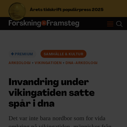
Årets tidskrift populärpress 2025
S
ö
k
e
f
PREMIUM
SAMHÄLLE & KULTUR
Prenumerera
t
ARKEOLOGI
VIKINGATIDEN
DNA-ARKEOLOGI
e
r
Logga in
:
Invandring under
vikingatiden satte
NYHETSBREV
spår i dna
ÄMNEN
Det var inte bara nordbor som for vida
omkring på vikingatiden, människor från