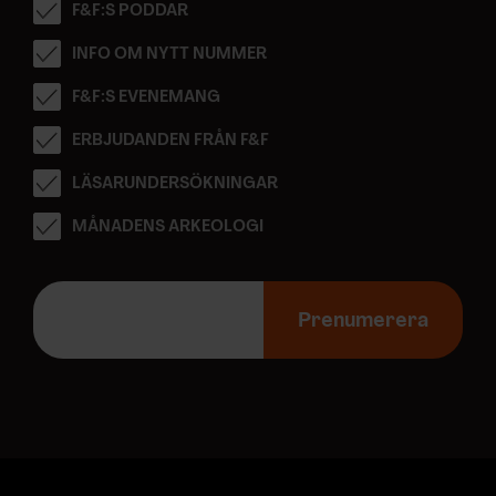
F&F:S PODDAR
INFO OM NYTT NUMMER
F&F:S EVENEMANG
ERBJUDANDEN FRÅN F&F
LÄSARUNDERSÖKNINGAR
MÅNADENS ARKEOLOGI
E
-
Prenumerera
p
o
s
t
a
d