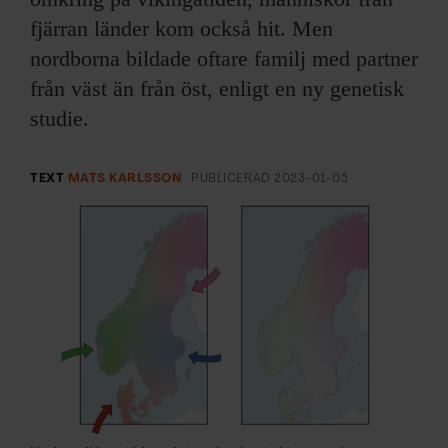
ARKIV & E-TIDNING
fjärran länder kom också hit. Men
nordborna bildade oftare familj med partner
LYSSNA/PODD
från väst än från öst, enligt en ny genetisk
EVENEMANG & RESOR
studie.
SHOP
TEXT
MATS KARLSSON
PUBLICERAD
2023-01-05
KONTAKTA F&F
SKRIV I F&F
PRENUMERERA PÅ F&F
ANNONSERA I F&F
OM F&F