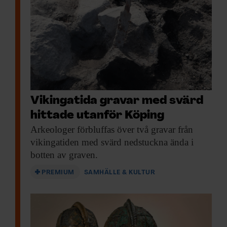
Skandinavien. Men spåren i nordbors gener
började snart att minska, framför allt de
från öst och syd, konstaterar forskare i en
ny studie, publicerad i den vetenskapliga
tidskriften
Cell
.
Vikingatida gravar med svärd
hittade utanför Köping
Arkeologer förbluffas över
två gravar från
vikingatiden med svärd nedstuckna ända i
botten av graven.
PREMIUM
SAMHÄLLE & KULTUR