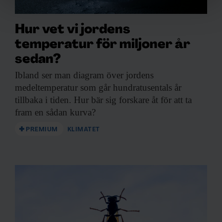
Vi använder enhetsidentifierare för att anpassa innehållet
och annonserna till användarna, tillhandahålla funktioner
Hur vet vi jordens
för sociala medier och analysera vår trafik. Vi
vidarebefordrar även sådana identifierare och annan
temperatur för miljoner år
information från din enhet till de sociala medier och
sedan?
annons- och analysföretag som vi samarbetar med.
Ibland ser man
diagram över jordens
Dessa kan i sin tur kombinera informationen med annan
medeltemperatur som går hundratusentals år
information som du har tillhandahållit eller som de har
tillbaka i tiden. Hur bär sig forskare åt för att ta
samlat in när du har använt deras tjänster.
fram en sådan kurva?
PREMIUM
KLIMATET