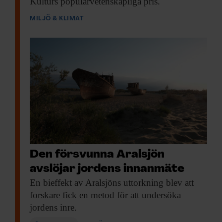
Kulturs populärvetenskapliga pris.
MILJÖ & KLIMAT
Den försvunna Aralsjön
avslöjar jordens innanmäte
En bieffekt av
Aralsjöns uttorkning blev att
forskare fick en metod för att undersöka
jordens inre.