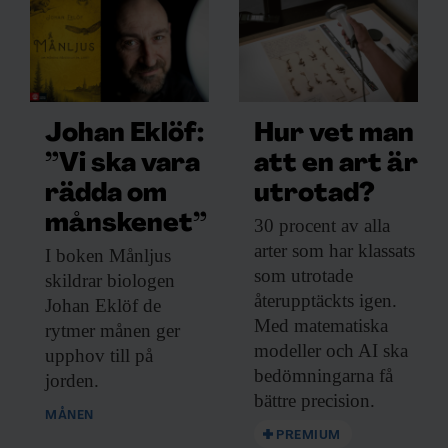
Johan Eklöf:
Hur vet man
”Vi ska vara
att en art är
rädda om
utrotad?
månskenet”
30 procent av
alla
arter som har klassats
I boken Månljus
som utrotade
skildrar biologen
återupptäckts igen.
Johan Eklöf de
Med matematiska
rytmer månen ger
modeller och AI ska
upphov till på
bedömningarna få
jorden.
bättre precision.
MÅNEN
PREMIUM