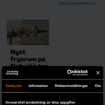
BIOLOGISK MÅNGFALD
Nytt
frysrum på
Naturhistor
iska säkrar
forskning
Samtycke
Information
Reklaminställningar
Om
om
miljögifter
Miljöprovbanken vid
Ansvarsfull användning av dina uppgifter