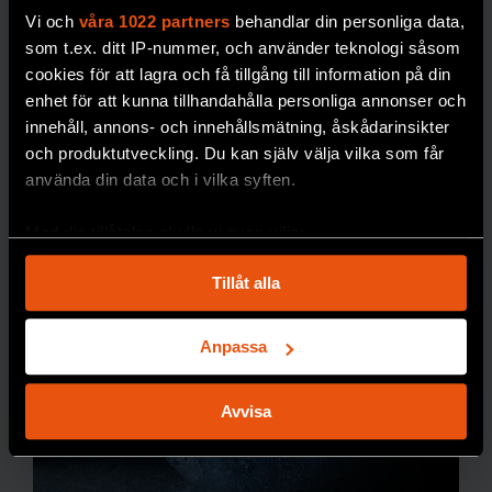
Naturhistoriska
Vi och
våra 1022 partners
behandlar din personliga data,
riksmuseet är en av
som t.ex. ditt IP-nummer, och använder teknologi såsom
världens äldsta och
cookies för att lagra och få tillgång till information på din
mest omfattande. Nu
enhet för att kunna tillhandahålla personliga annonser och
behöver den byggas
innehåll, annons- och innehållsmätning, åskådarinsikter
ut.
och produktutveckling. Du kan själv välja vilka som får
använda din data och i vilka syften.
PREMIUM
GIFTER
Med din tillåtelse skulle vi även vilja:
Samla in information om din geografiska plats
Tillåt alla
som kan ha en noggrannhet på upp till flera meter
Identifiera din enhet genom att aktivt skanna den
för specifika kännetecken (fingeravtryck)
Anpassa
Ta reda på mer om hur dina personliga uppgifter
behandlas och ställ in dina preferenser i
detaljsektionen
.
Avvisa
Du kan ändra eller dra tillbaka ditt samtycke när som
helst från cookie-förklaringen.