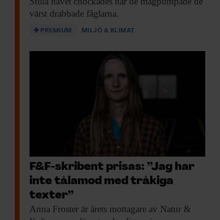
Stilla havet chockades när de magpumpade de
värst drabbade fåglarna.
PREMIUM
MILJÖ & KLIMAT
F&F-skribent prisas: ”Jag har
inte tålamod med tråkiga
texter”
Anna Froster är
årets mottagare av Natur &