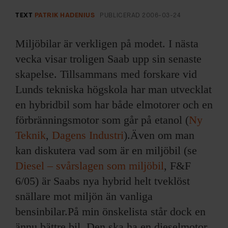
ARKIV & E-TIDNING
TEXT
PATRIK HADENIUS
PUBLICERAD
2006-03-24
LYSSNA/PODD
Miljöbilar är verkligen på modet. I nästa
EVENEMANG & RESOR
vecka visar troligen Saab upp sin senaste
skapelse. Tillsammans med forskare vid
SHOP
Lunds tekniska högskola har man utvecklat
en hybridbil som har både elmotorer och en
KONTAKTA F&F
förbränningsmotor som går på etanol (
Ny
Teknik
,
Dagens Industri
).Även om man
SKRIV I F&F
kan diskutera vad som är en miljöbil (se
Diesel – svårslagen som miljöbil
, F&F
PRENUMERERA PÅ F&F
6/05) är Saabs nya hybrid helt tveklöst
ANNONSERA I F&F
snällare mot miljön än vanliga
bensinbilar.På min önskelista står dock en
OM F&F
ännu bättre bil. Den ska ha en dieselmotor