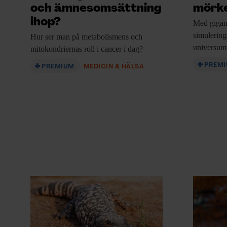
och ämnesomsättning
mörk
ihop?
Med gigant
simulering
Hur ser man
på metabolismens och
universum 
mitokondriernas roll i cancer i dag?
PREM
PREMIUM
MEDICIN & HÄLSA