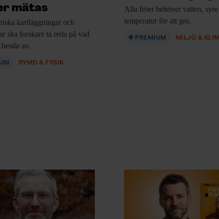
er mätas
Alla fröer behöver
vatten, syre
temperatur för att gro.
iska kartläggningar
och
ar ska forskare ta reda på vad
PREMIUM
MILJÖ & KLI
består av.
IUM
RYMD & FYSIK