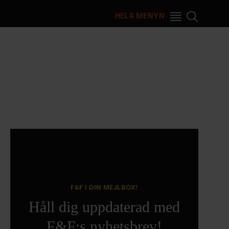
HELA MENYN
F&F I DIN MEJLBOX!
Håll dig uppdaterad med
F&F:s nyhetsbrev!