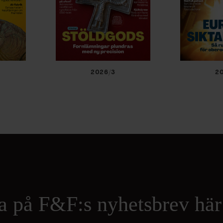
2026/3
2
a på F&F:s nyhetsbrev här