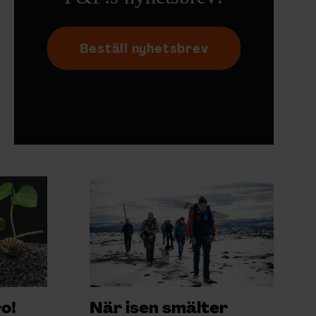
Beställ nyhetsbrev
ro!
När isen smälter