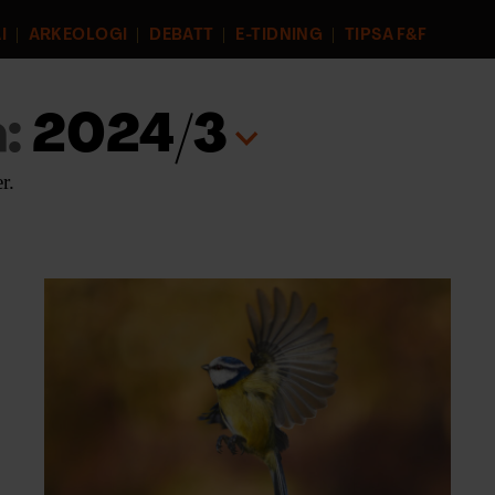
I
ARKEOLOGI
DEBATT
E-TIDNING
TIPSA F&F
:
2024/3
r.