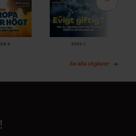
026/2
2026/1
Se alla utgåvor
!