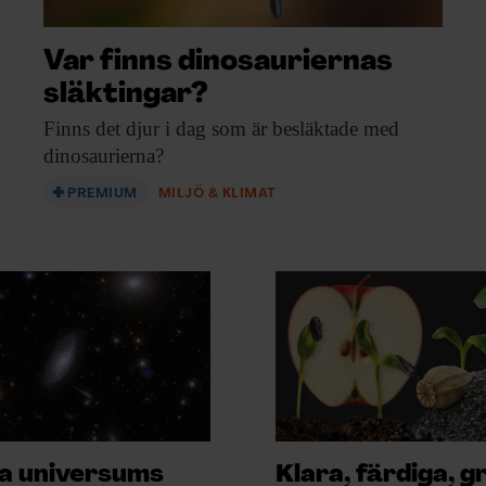
Var finns dinosauriernas
släktingar?
Finns det djur
i dag som är besläktade med
dinosaurierna?
PREMIUM
MILJÖ & KLIMAT
a universums
Klara, färdiga, g