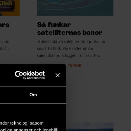
ara
Så funkar
satelliternas banor
daktör
Antalet aktiva satelliter
runt jorden är
t låta
snart 10 000. F&F reder ut var
satellitbanorna ligger – och varför.
PREMIUM
TEKNIK
Om
änder teknologi såsom
rsonliga annonser och innehåll,