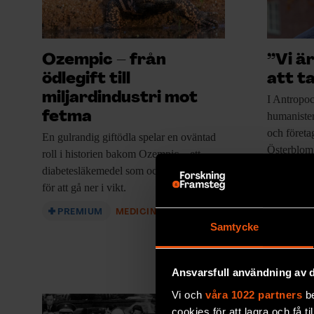
Ozempic – från
”Vi ä
ödlegift till
att ta
miljardindustri mot
I Antropoc
fetma
humanister
och företa
En gulrandig giftödla
spelar en oväntad
Österblom
roll i historien bakom Ozempic – ett
diabetesläkemedel som också används
PREM
för att gå ner i vikt.
PREMIUM
MEDICIN & HÄLSA
Samtycke
Ansvarsfull användning av d
Vi och
våra 1022 partners
be
cookies för att lagra och få t