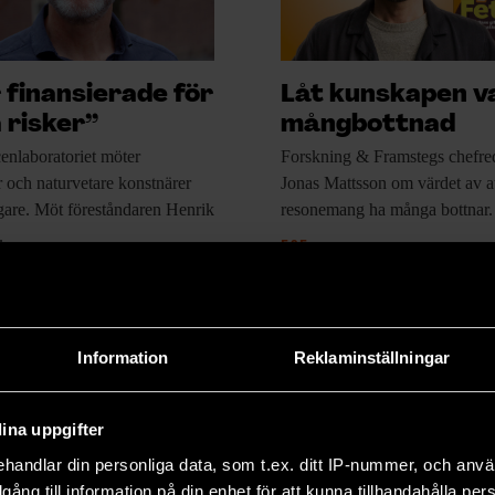
r finansierade för
Låt kunskapen v
 risker”
mångbottnad
enlaboratoriet möter
Forskning & Framstegs
chefre
 och naturvetare konstnärer
Jonas Mattsson om värdet av at
gare. Möt föreståndaren Henrik
resonemang ha många bottnar.
.
F&F
IUM
SAMHÄLLE & KULTUR
Information
Reklaminställningar
ina uppgifter
handlar din personliga data, som t.ex. ditt IP-nummer, och anv
illgång till information på din enhet för att kunna tillhandahålla pe