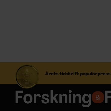
Prenumerera
Logga in
NYHETSBREV
ÄMNEN
Årets tidskrift populärpres
ARKIV & E-TIDNING
LYSSNA/PODD