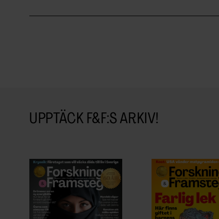
UPPTÄCK F&F:S ARKIV!