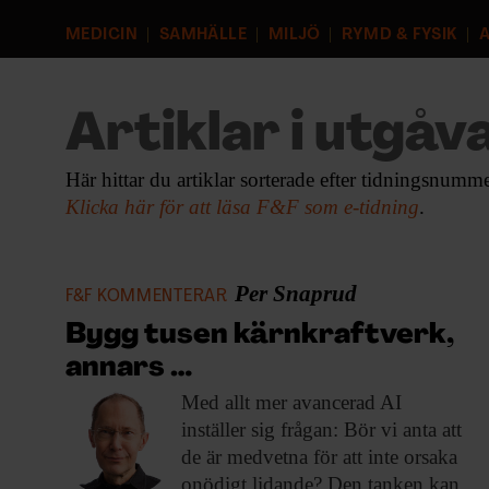
EVENEMANG & RESOR
MEDICIN
SAMHÄLLE
MILJÖ
RYMD & FYSIK
A
SHOP
Artiklar i utgåva
KONTAKTA F&F
Här hittar du artiklar sorterade efter tidningsnumme
SKRIV I F&F
Klicka här för att läsa F&F som e-tidning
.
PRENUMERERA PÅ F&F
Per Snaprud
F&F KOMMENTERAR
ANNONSERA I F&F
Bygg tusen kärnkraftverk,
annars …
OM F&F
Med allt mer
avancerad AI
inställer sig frågan: Bör vi anta att
de är medvetna för att inte orsaka
onödigt lidande? Den tanken kan