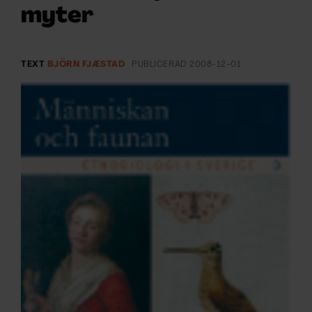
ARKIV & E-TIDNING
myter
LYSSNA/PODD
TEXT
BJÖRN FJÆSTAD
PUBLICERAD
2008-12-01
EVENEMANG & RESOR
SHOP
KONTAKTA F&F
SKRIV I F&F
PRENUMERERA PÅ F&F
ANNONSERA I F&F
OM F&F