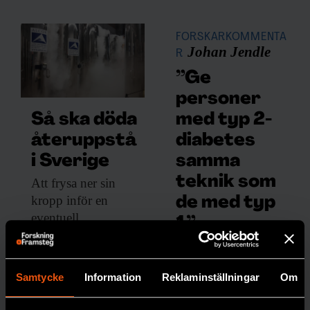
FORSKARKOMMENTA
Johan Jendle
R
”Ge
personer
med typ 2-
Så ska döda
diabetes
återuppstå
samma
i Sverige
teknik som
Att frysa ner
sin
kropp inför en
de med typ
eventuell
1”
återuppståndelse
Att de
kostar drygt två
inte
miljoner kronor. Nu
Samtycke
Information
Reklaminställningar
Om
erbjuds
planeras ett lager för
löpand
djupfrysta människor