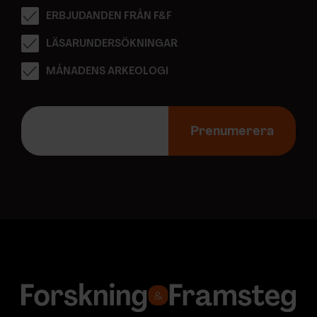
ERBJUDANDEN FRÅN F&F
LÄSARUNDERSÖKNINGAR
MÅNADENS ARKEOLOGI
E
-
Prenumerera
p
o
s
t
a
d
r
e
s
s