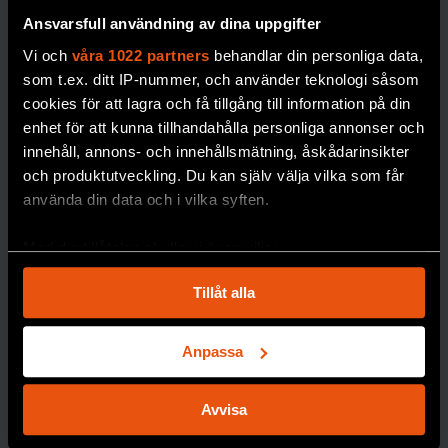
e
i norra Sverige.
Ansvarsfull användning av dina uppgifter
mätnin
PREMIUM
g av
Vi och
våra 1022 partners
behandlar din personliga data,
som t.ex. ditt IP-nummer, och använder teknologi såsom
blodso
DÖDLIGHET
cookies för att lagra och få tillgång till information på din
cker
enhet för att kunna tillhandahålla personliga annonser och
blir
innehåll, annons- och innehållsmätning, åskådarinsikter
dyrare i
och produktutveckling. Du kan själv välja vilka som får
längde
använda din data och i vilka syften.
n,
skriver
Med din tillåtelse skulle vi även vilja:
forskar
Samla in information om din geografiska plats
en
Tillåt alla
som kan ha en noggrannhet på upp till flera meter
Johan
Identifiera din enhet genom att aktivt skanna den
Jendle.
för specifika kännetecken (fingeravtryck)
Anpassa
DIABETE
Ta reda på mer om hur dina personliga uppgifter
S
behandlas och ställ in dina preferenser i
detaljsektionen
.
Avvisa
Du kan ändra eller dra tillbaka ditt samtycke när som
helst från cookie-förklaringen.