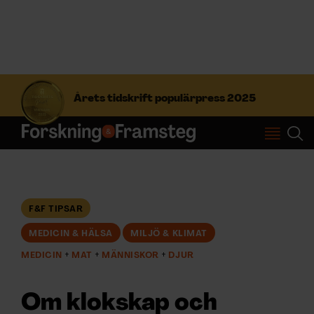
S
ö
Årets tidskrift populärpress 2025
k
e
f
Prenumerera
t
e
r
Logga in
:
F&F TIPSAR
MEDICIN & HÄLSA
MILJÖ & KLIMAT
NYHETSBREV
MEDICIN
MAT
MÄNNISKOR
DJUR
ÄMNEN
Om klokskap och