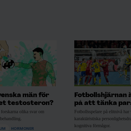
venska män för
Fotbollshjärnan 
t testosteron?
på att tänka para
 forskarna
olika svar om
Fotbollsspelare på elitnivå
har 
nbehandling.
karaktäristiska personlighetsd
kognitiva förmågor.
IUM
HORMONER