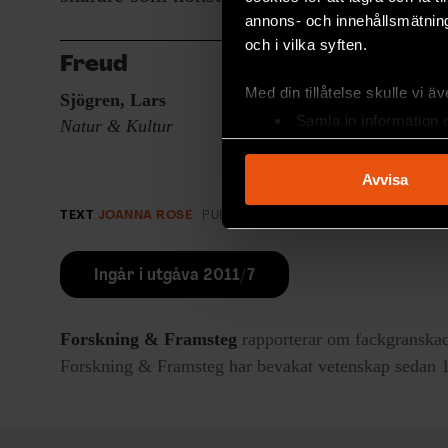
annons- och innehållsmätning
och i vilka syften.
Freud
Med din tillåtelse skulle vi äve
Sjögren, Lars
Samla in information 
Natur & Kultur
Identifiera din enhet 
Ta reda på mer om hur dina pe
Avvisa
eller dra tillbaka ditt samtyc
TEXT
JOANNA ROSE
PUBLICERAD
2011-09-07
Vi använder enhetsidentifierar
sociala medier och analysera 
Ingår i utgåva 2011/7
till de sociala medier och a
med annan information som du 
Forskning & Framsteg
rapporterar om fackgranskad
Forskning & Framsteg har bevakat vetenskap sedan 19