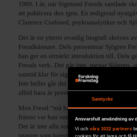
1989. I år, när Sigmund Freuds samlade skri
att publicera den igen. En redigerad nyutgåv
Clarence Crafoord, psykoanalytiker och Sjö
Det är en ytterst ovanlig biografi skriven
Freudkännare. Dels presenterar Sjögren Fre
han ger en utmärkt introduktion till. Dels g
Freuds verk. Det går inte, menar Sjögren, at
samtid klar för sig, liksom de kulturella s
Inte heller går det att förbise Freuds judisk
alltid bara är provisoriska och därför själv
Samtycke
Men Freud ”må ha varit jude till sin kultur
främst var han vetenskapsman inom upplysni
Ansvarsfull användning av d
Det är inte alla som skulle hålla med om de
Vi och
våra 1022 partners
be
snarare som konstnär än som forskare.
cookies för att lagra och få t