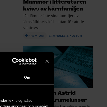
Mammor i litteraturen
kvävs av kärnfamiljen
De lämnar inte
sina familjer av
jämställdhetsskäl – utan för att de
vantrivs.
PREMIUM
SAMHÄLLE & KULTUR
Om
AI tar sig an Astrid
Lindgrens krumelunser
änder teknologi såsom
rsonliga annonser och innehåll,
Att kunna söka
fritt i svårlästa gamla