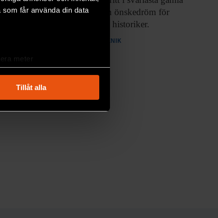
a som får använda din data
handskrifter är en önskedröm för
släktforskare och historiker.
PREMIUM
TEKNIK
lera meter
ryck)
ljsektionen
. Du kan ändra
Tillåt alla
andahålla funktioner för
n information från din enhet
 tur kombinera informationen
deras tjänster.