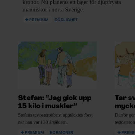
kronor. Nu planeras ett lager för djupfrysta
människor i norra Sverige.
PREMIUM
DÖDLIGHET
Stefan: ”Jag gick upp
Tar s
15 kilo i muskler”
mycke
Stefans testosteronbrist upptäcktes
först
Därför ger
när han var i 30-årsåldern.
testostero
PREMIUM
HORMONER
PREM