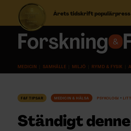
Årets tidskrift populärpres
Prenumerera
Logga in
MEDICIN
SAMHÄLLE
MILJÖ
RYMD & FYSIK
A
NYHETSBREV
ÄMNEN
F&F TIPSAR
MEDICIN & HÄLSA
PSYKOLOGI
LIT
ARKIV & E-TIDNING
Ständigt denne
LYSSNA/PODD