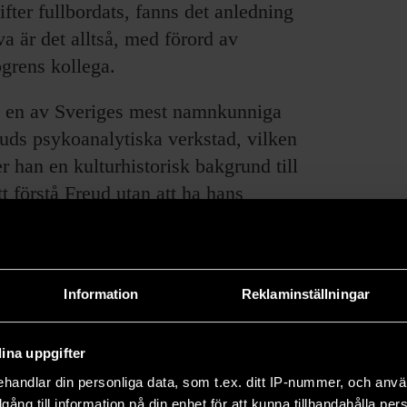
fter fullbordats, fanns det anledning
a är det alltså, med förord av
grens kollega.
 av en av Sveriges mest namnkunniga
uds psykoanalytiska verkstad, vilken
er han en kulturhistorisk bakgrund till
t förstå Freud utan att ha hans
trömningar som formade hans värld.
a tradition där svaren på frågorna
a resonemangen är det väsentliga.
Information
Reklaminställningar
 och tysk dessutom, men först och
ngens tradition”, skriver Sjögren.
ina uppgifter
tta, många vill i dag se Freud
handlar din personliga data, som t.ex. ditt IP-nummer, och anv
illgång till information på din enhet för att kunna tillhandahålla pe