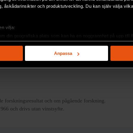
, åskådarinsikter och produktutveckling. Du kan själv välja vilk
n vilja:
om din geografiska plats som kan ha en noggrannhet på upp till f
genom att aktivt skanna den för specifika kännetecken (fingeravt
rsonliga uppgifter behandlas och ställ in dina preferenser i
deta
Anpassa
ke när som helst från cookie-förklaringen.
e för att anpassa innehållet och annonserna till användarna, tillh
vår trafik. Vi vidarebefordrar även sådana identifierare och anna
nnons- och analysföretag som vi samarbetar med. Dessa kan i sin
har tillhandahållit eller som de har samlat in när du har använt 
e forskningsresultat och om pågående forskning.
66 och drivs utan vinstsyfte.