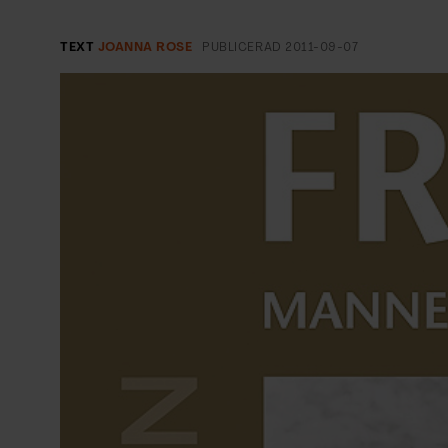
EVENEMANG & RESOR
TEXT
JOANNA ROSE
PUBLICERAD
2011-09-07
SHOP
KONTAKTA F&F
SKRIV I F&F
PRENUMERERA PÅ F&F
ANNONSERA I F&F
OM F&F