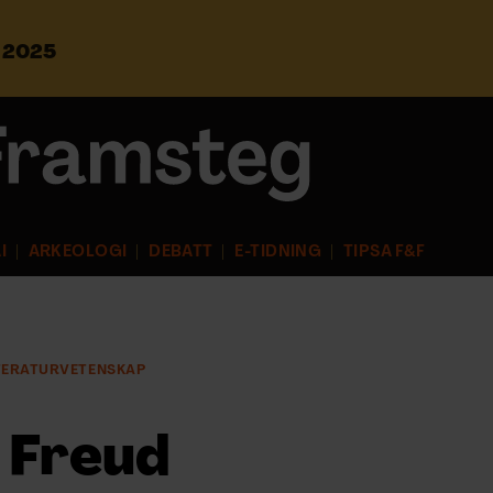
s 2025
S
ö
k
e
f
t
e
r
I
ARKEOLOGI
DEBATT
E-TIDNING
TIPSA F&F
:
TERATURVETENSKAP
 Freud