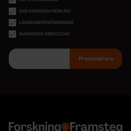
F&F:S EVENEMANG
ERBJUDANDEN FRÅN F&F
LÄSARUNDERSÖKNINGAR
MÅNADENS ARKEOLOGI
E
-
Prenumerera
p
o
s
t
a
d
r
e
s
s