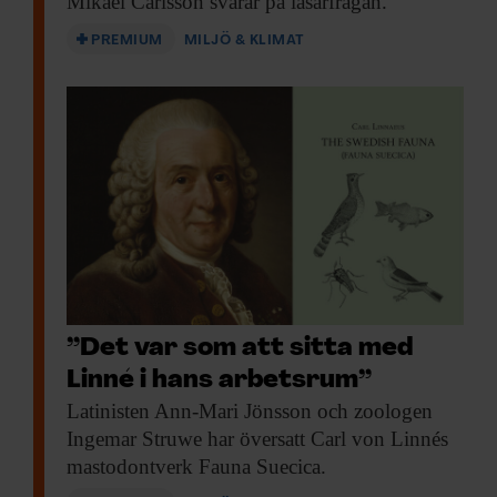
Mikael Carlsson svarar på läsarfrågan.
PREMIUM
MILJÖ & KLIMAT
”Det var som att sitta med
Linné i hans arbetsrum”
Latinisten Ann-Mari Jönsson
och zoologen
Ingemar Struwe har översatt Carl von Linnés
mastodontverk Fauna Suecica.