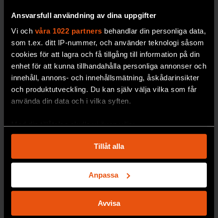
om
Ansvarsfull användning av dina uppgifter
miljögifter
Vi och
våra 1022 partners
behandlar din personliga data,
Miljöprovbanken vid
som t.ex. ditt IP-nummer, och använder teknologi såsom
Naturhistoriska
cookies för att lagra och få tillgång till information på din
riksmuseet är en av
enhet för att kunna tillhandahålla personliga annonser och
världens äldsta och
innehåll, annons- och innehållsmätning, åskådarinsikter
mest omfattande. Nu
och produktutveckling. Du kan själv välja vilka som får
behöver den byggas
använda din data och i vilka syften.
ut.
Med din tillåtelse skulle vi även vilja:
PREMIUM
GIFTER
Samla in information om din geografiska plats
Tillåt alla
som kan ha en noggrannhet på upp till flera meter
Identifiera din enhet genom att aktivt skanna den
för specifika kännetecken (fingeravtryck)
Anpassa
Ta reda på mer om hur dina personliga uppgifter
behandlas och ställ in dina preferenser i
detaljsektionen
.
Avvisa
Du kan ändra eller dra tillbaka ditt samtycke när som