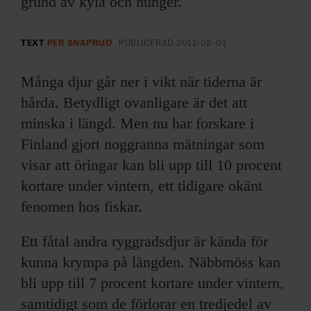
grund av kyla och hunger.
ARKIV & E-TIDNING
LYSSNA/PODD
TEXT
PER SNAPRUD
PUBLICERAD
2011-02-01
EVENEMANG & RESOR
Många djur går ner i vikt när tiderna är
hårda. Betydligt ovanligare är det att
SHOP
minska i längd. Men nu har forskare i
Finland gjort noggranna mätningar som
KONTAKTA F&F
visar att öringar kan bli upp till 10 procent
kortare under vintern, ett tidigare okänt
SKRIV I F&F
fenomen hos fiskar.
PRENUMERERA PÅ F&F
Ett fåtal andra ryggradsdjur är kända för
kunna krympa på längden. Näbbmöss kan
ANNONSERA I F&F
bli upp till 7 procent kortare under vintern,
samtidigt som de förlorar en tredjedel av
OM F&F