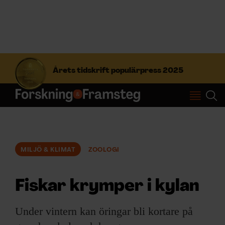
S
ö
Årets tidskrift populärpress 2025
k
e
f
Prenumerera
t
e
r
Logga in
:
MILJÖ & KLIMAT
ZOOLOGI
NYHETSBREV
Fiskar krymper i kylan
ÄMNEN
Under vintern kan öringar bli kortare på