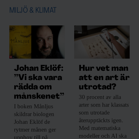
MILJÖ & KLIMAT
Johan Eklöf:
Hur vet man
”Vi ska vara
att en art är
rädda om
utrotad?
månskenet”
30 procent av
alla
arter som har klassats
I boken Månljus
som utrotade
skildrar biologen
återupptäckts igen.
Johan Eklöf de
Med matematiska
rytmer månen ger
modeller och AI ska
upphov till på