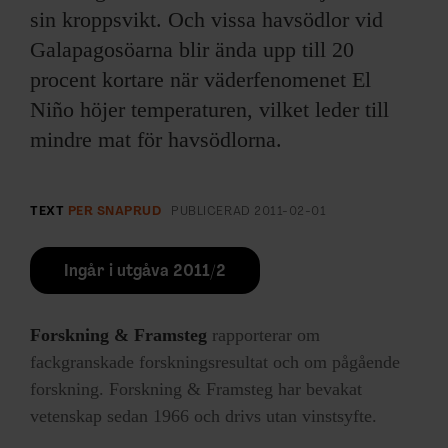
sin kroppsvikt. Och vissa havsödlor vid
Galapagosöarna blir ända upp till 20
procent kortare när väderfenomenet El
Niño höjer temperaturen, vilket leder till
mindre mat för havsödlorna.
TEXT
PER SNAPRUD
PUBLICERAD
2011-02-01
Ingår i utgåva 2011/2
Forskning & Framsteg
rapporterar om
fackgranskade forskningsresultat och om pågående
forskning. Forskning & Framsteg har bevakat
vetenskap sedan 1966 och drivs utan vinstsyfte.