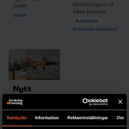
bedömningarna få
jorden.
bättre precision.
MÅNEN
PREMIUM
BIOLOGISK MÅNGFALD
Nytt
frysrum på
Naturhistor
iska säkrar
Samtycke
Information
Reklaminställningar
Om
forskning