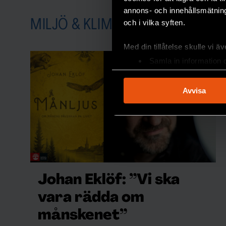
annons- och innehållsmätning
MILJÖ & KLIMAT
och i vilka syften.
Med din tillåtelse skulle vi äve
Samla in information 
Identifiera din enhet 
Ta reda på mer om hur dina pe
Avvisa
eller dra tillbaka ditt samtyc
Vi använder enhetsidentifierar
sociala medier och analysera 
till de sociala medier och a
med annan information som du 
Johan Eklöf: ”Vi ska
vara rädda om
månskenet”