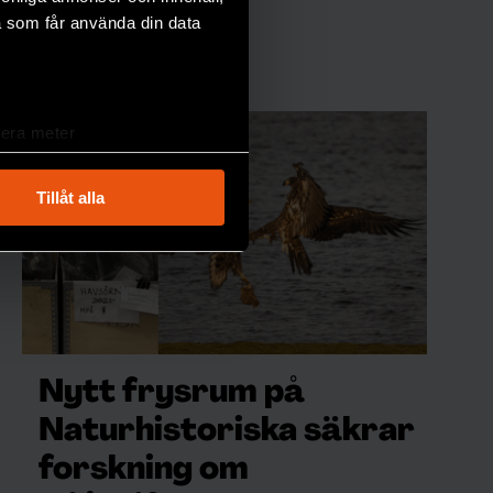
a som får använda din data
lera meter
ryck)
ljsektionen
. Du kan ändra
Tillåt alla
andahålla funktioner för
n information från din enhet
 tur kombinera informationen
deras tjänster.
Nytt frysrum på
Naturhistoriska säkrar
forskning om