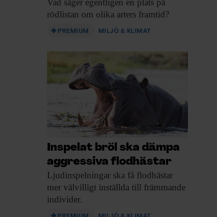
Vad säger egentligen
en plats på
rödlistan om olika arters framtid?
PREMIUM
MILJÖ & KLIMAT
Inspelat bröl ska dämpa
aggressiva flodhästar
Ljudinspelningar ska få
flodhästar
mer välvilligt inställda till främmande
individer.
PREMIUM
MILJÖ & KLIMAT