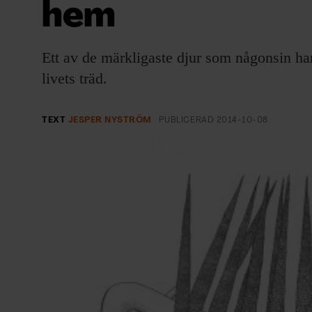
hem
EVENEMANG & RESOR
SHOP
Ett av de märkligaste djur som någonsin har v
livets träd.
KONTAKTA F&F
SKRIV I F&F
TEXT
JESPER NYSTRÖM
PUBLICERAD
2014-10-08
PRENUMERERA PÅ F&F
ANNONSERA I F&F
OM F&F