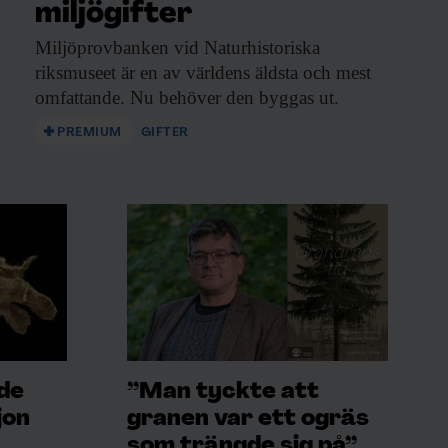
miljögifter
Miljöprovbanken vid Naturhistoriska
riksmuseet är en av världens äldsta och mest
omfattande. Nu behöver den byggas ut.
PREMIUM
GIFTER
ade
”Man tyckte att
jon
granen var ett ogräs
som trängde sig på”