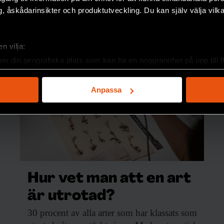
, åskådarinsikter och produktutveckling. Du kan själv välja vilk
n vilja:
om din geografiska plats som kan ha en noggrannhet på upp till f
genom att aktivt skanna den för specifika kännetecken (fingeravt
rsonliga uppgifter behandlas och ställ in dina preferenser i
deta
Anpassa
ke när som helst från cookie-förklaringen.
e för att anpassa innehållet och annonserna till användarna, tillh
vår trafik. Vi vidarebefordrar även sådana identifierare och anna
nnons- och analysföretag som vi samarbetar med. Dessa kan i sin
har tillhandahållit eller som de har samlat in när du har använt 
Hur vet man att en art
är utrotad?
30 procent av
alla arter som har klassats som