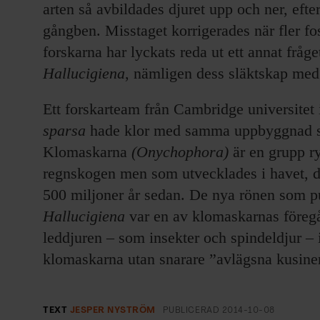
arten så avbildades djuret upp och ner, eft
gångben. Misstaget korrigerades när fler fo
forskarna har lyckats reda ut ett annat fråge
Hallucigiena
, nämligen dess släktskap med
Ett forskarteam från Cambridge universitet 
sparsa
hade klor med samma uppbyggnad s
Klomaskarna
(Onychophora)
är en grupp ry
regnskogen men som utvecklades i havet, 
500 miljoner år sedan. De nya rönen som p
Hallucigiena
var en av klomaskarnas föregån
leddjuren – som insekter och spindeldjur – in
klomaskarna utan snarare ”avlägsna kusine
TEXT
JESPER NYSTRÖM
PUBLICERAD
2014-10-08