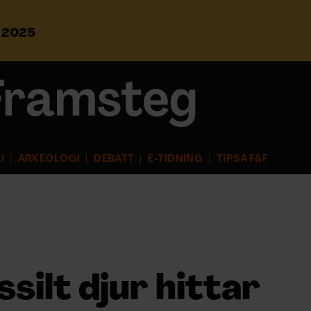
s 2025
S
ö
k
e
f
t
e
r
I
ARKEOLOGI
DEBATT
E-TIDNING
TIPSA F&F
:
silt djur hittar