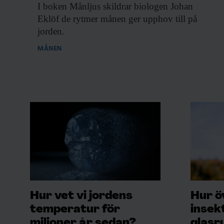
I boken Månljus
skildrar biologen Johan
Eklöf de rytmer månen ger upphov till på
jorden.
MÅNEN
Hur vet vi jordens
Hur ö
temperatur för
insek
miljoner år sedan?
glasr