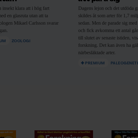
n
insekt klara att i hög fart
Dagens lejon och
det utdöda gr
ed en glasruta utan att ta
skildes åt som arter för 1,7 mil
ologen Mikael Carlsson svarar
sedan. Men de parade sig med
ågan.
och fick avkomma ett antal gå
till slutet av senaste istiden, vi
IUM
ZOOLOGI
forskning. Det kan även ha gäl
närbesläktade arter.
PREMIUM
PALEOGENET