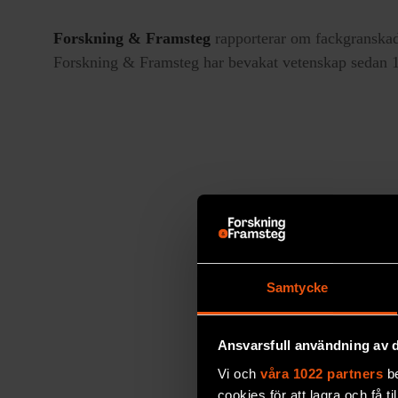
Forskning & Framsteg
rapporterar om fackgranskad
Forskning & Framsteg har bevakat vetenskap sedan 19
Samtycke
Ansvarsfull användning av d
Vi och
våra 1022 partners
be
cookies för att lagra och få t