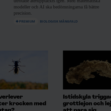
utrotade återupptäckts igen. Med matematiska
modeller och AI ska bedömningarna få bättre
precision.
PREMIUM
BIOLOGISK MÅNGFALD
verlever
Istidskyla trigg
ter krocken med
grottlejon och le
utan?
att para sig