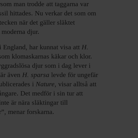
ersom man trodde att taggarna var
ssil hittades. Nu verkar det som om
tecken när det gäller släktet
 moderna djur.
i England, har kunnat visa att
H.
om klomaskarnas käkar och klor.
ggradslösa djur som i dag lever i
där även
H. sparsa
levde för ungefär
ublicerades i
Nature
, visar alltså att
gare. Det medför i sin tur att
te är nära släktingar till
r”, menar forskarna.