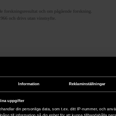
e forskningsresultat och om pågående forskning.
66 och drivs utan vinstsyfte.
Information
Reklaminställningar
ina uppgifter
handlar din personliga data, som t.ex. ditt IP-nummer, och anv
illgång till information på din enhet för att kunna tillhandahålla pe