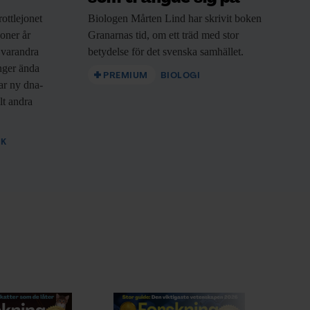
ottlejonet
Biologen Mårten Lind
har skrivit boken
joner år
Granarnas tid, om ett träd med stor
 varandra
betydelse för det svenska samhället.
nger ända
PREMIUM
BIOLOGI
sar ny dna-
lt andra
IK