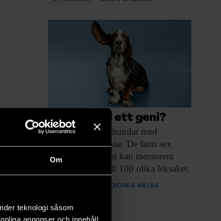
Är din hund ett geni?
Forskarna letade hundar
med
exceptionellt minne. De fann sex
border collies som kan memorera
Om
namnet på upp till 100 olika leksaker.
PREMIUM
MEDICIN & HÄLSA
änder teknologi såsom
rsonliga annonser och innehåll,