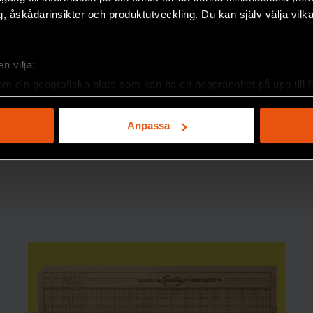
, åskådarinsikter och produktutveckling. Du kan själv välja vilk
n vilja:
om din geografiska plats som kan ha en noggrannhet på upp till f
genom att aktivt skanna den för specifika kännetecken (fingeravt
rsonliga uppgifter behandlas och ställ in dina preferenser i
deta
Anpassa
ke när som helst från cookie-förklaringen.
e för att anpassa innehållet och annonserna till användarna, tillh
vår trafik. Vi vidarebefordrar även sådana identifierare och anna
nnons- och analysföretag som vi samarbetar med. Dessa kan i sin
har tillhandahållit eller som de har samlat in när du har använt 