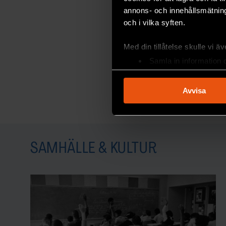
annons- och innehållsmätning
och i vilka syften.
Med din tillåtelse skulle vi äve
Samla in information 
Identifiera din enhet 
Ta reda på mer om hur dina pe
Avvisa
eller dra tillbaka ditt samtyc
Vi använder enhetsidentifierar
sociala medier och analysera 
SAMHÄLLE & KULTUR
till de sociala medier och a
med annan information som du 