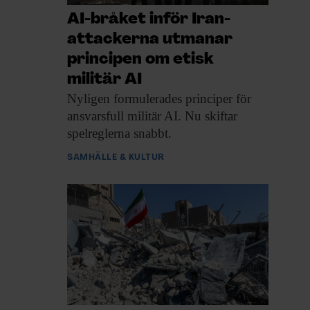
AI-bråket inför Iran-
attackerna utmanar
principen om etisk
militär AI
Nyligen formulerades principer
för
ansvarsfull militär AI. Nu skiftar
spelreglerna snabbt.
SAMHÄLLE & KULTUR