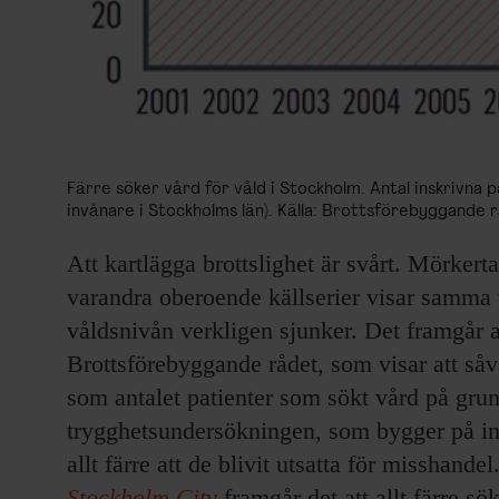
Färre söker vård för våld i Stockholm. Antal inskrivn
invånare i Stockholms län). Källa: Brottsförebyggande 
Att kartlägga brottslighet är svårt. Mörkert
varandra oberoende källserier visar samma t
våldsnivån verkligen sjunker. Det framgår a
Brottsförebyggande rådet, som visar att såv
som antalet patienter som sökt vård på grun
trygghetsundersökningen, som bygger på in
allt färre att de blivit utsatta för misshande
Stockholm City
framgår det att allt färre s