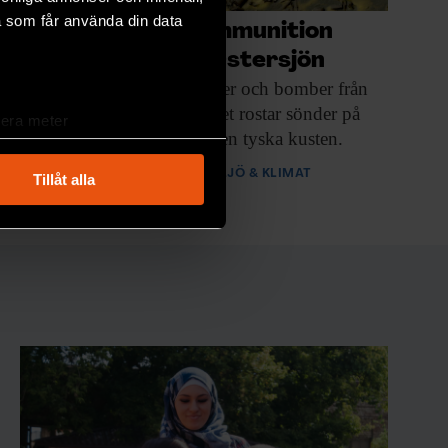
a som får använda din data
Dumpad ammunition
förgiftar Östersjön
Torpeder, granater och
bomber från
andra världskriget rostar sönder på
lera meter
botten utanför den tyska kusten.
ryck)
ljsektionen
. Du kan ändra
PREMIUM
MILJÖ & KLIMAT
Tillåt alla
andahålla funktioner för
n information från din enhet
 tur kombinera informationen
deras tjänster.