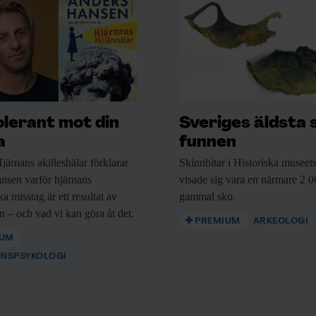
olerant mot din
Sveriges äldsta 
a
funnen
järnans akilleshälar förklarar
Skinnbitar i Historiska
museets
nsen varför hjärnans
visade sig vara en närmare 2 0
a misstag är ett resultat av
gammal sko.
n – och vad vi kan göra åt det.
PREMIUM
ARKEOLOGI
IUM
ONSPSYKOLOGI