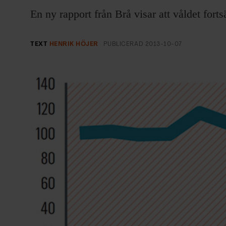
EVENEMANG & RESOR
En ny rapport från Brå visar att våldet forts
SHOP
TEXT
HENRIK HÖJER
PUBLICERAD
2013-10-07
KONTAKTA F&F
SKRIV I F&F
PRENUMERERA PÅ F&F
ANNONSERA I F&F
OM F&F