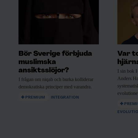
Bör Sverige förbjuda
Var t
muslimska
hjärn
ansiktsslöjor?
I sin bok
H
Anders Ha
I frågan om
niqab och burka kolliderar
systematisk
demokratiska principer med varandra.
evolutione
PREMIUM
INTEGRATION
PREM
EVOLUTI