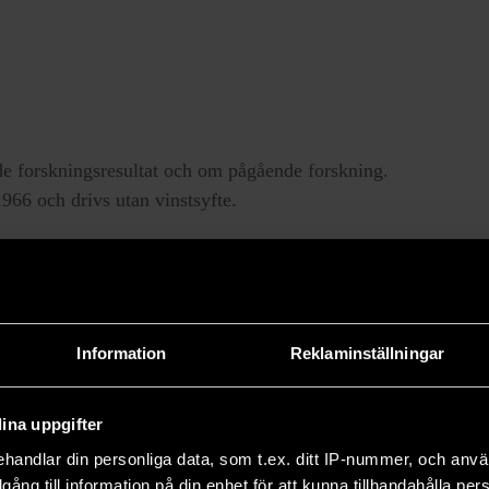
e forskningsresultat och om pågående forskning.
66 och drivs utan vinstsyfte.
Information
Reklaminställningar
ina uppgifter
handlar din personliga data, som t.ex. ditt IP-nummer, och anv
illgång till information på din enhet för att kunna tillhandahålla pe