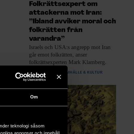
Folkrättsexpert om
attackerna mot Iran:
”Ibland avviker moral och
folkrätten från
varandra”
Israels och USA:s
angrepp mot Iran
går emot folkrätten, anser
folkrättsexperten Mark Klamberg.
PREMIUM
SAMHÄLLE & KULTUR
Om
änder teknologi såsom
rsonliga annonser och innehåll,