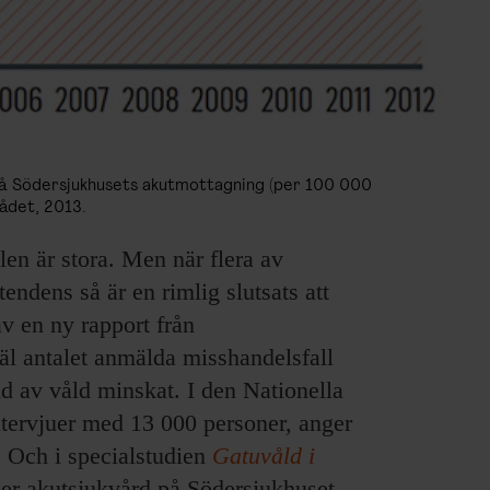
a på Södersjukhusets akutmottagning (per 100 000
rådet, 2013.
alen är stora. Men när flera av
endens så är en rimlig slutsats att
v en ny rapport från
äl antalet anmälda misshandelsfall
d av våld minskat. I den Nationella
tervjuer med 13 000 personer, anger
l. Och i specialstudien
Gatuvåld i
öker akutsjukvård på Södersjukhuset