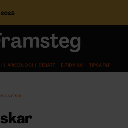
s 2025
S
ö
k
e
f
t
e
r
I
ARKEOLOGI
DEBATT
E-TIDNING
TIPSA F&F
:
RIG & FRED
nskar