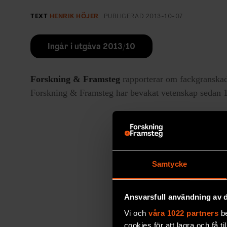
TEXT
HENRIK HÖJER
PUBLICERAD
2013-10-07
Ingår i utgåva 2013/10
Forskning & Framsteg
rapporterar om fackgranskad
Forskning & Framsteg har bevakat vetenskap sedan 19
Samtycke
Ansvarsfull användning av d
Vi och
våra 1022 partners
be
cookies för att lagra och få t