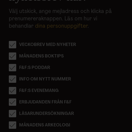
Välj utskick, ange mejladress och klicka på
prenumereraknappen. Läs om hur vi
behandlar
dina personuppgifter
.
VECKOBREV MED NYHETER
MÅNADENS BOKTIPS
F&F:S PODDAR
INFO OM NYTT NUMMER
F&F:S EVENEMANG
ERBJUDANDEN FRÅN F&F
LÄSARUNDERSÖKNINGAR
MÅNADENS ARKEOLOGI