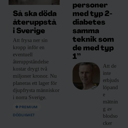
personer
med typ 2-
Så ska döda
diabetes
återuppstå
samma
i Sverige
teknik som
Att frysa ner
sin
kropp inför en
de med typ
eventuell
1”
återuppståndelse
Att de
kostar drygt två
inte
miljoner kronor. Nu
erbjuds
planeras ett lager för
löpand
djupfrysta människor
e
i norra Sverige.
mätnin
PREMIUM
g av
blodso
DÖDLIGHET
cker