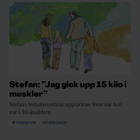
samlat in när du har använt deras tjänster.
Stefan: ”Jag gick upp 15 kilo i
muskler”
Stefans testosteronbrist upptäcktes
först när han
var i 30-årsåldern.
PREMIUM
HORMONER