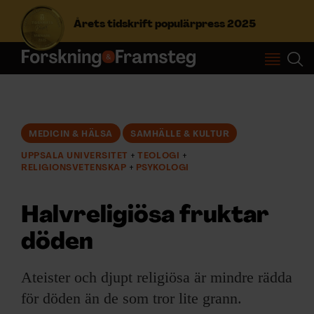
Årets tidskrift populärpress 2025
S
ö
k
e
f
MEDICIN & HÄLSA
SAMHÄLLE & KULTUR
Prenumerera
t
UPPSALA UNIVERSITET
TEOLOGI
e
RELIGIONSVETENSKAP
PSYKOLOGI
r
Logga in
:
Halvreligiösa fruktar
döden
NYHETSBREV
Ateister och djupt religiösa är mindre rädda
ÄMNEN
för döden än de som tror lite grann.