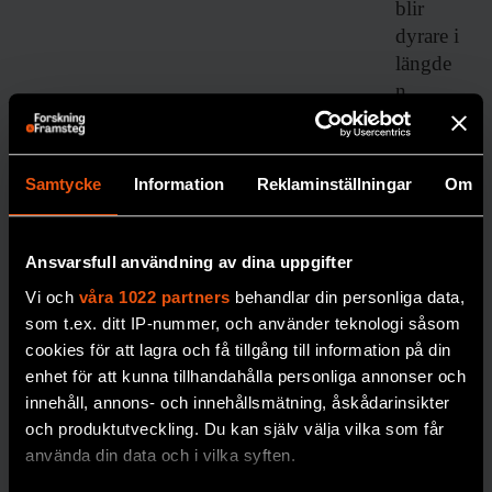
blir
dyrare i
längde
n,
skriver
forskar
en
Samtycke
Information
Reklaminställningar
Om
Johan
Jendle.
DIABETE
Ansvarsfull användning av dina uppgifter
S
Vi och
våra 1022 partners
behandlar din personliga data,
som t.ex. ditt IP-nummer, och använder teknologi såsom
cookies för att lagra och få tillgång till information på din
enhet för att kunna tillhandahålla personliga annonser och
innehåll, annons- och innehållsmätning, åskådarinsikter
och produktutveckling. Du kan själv välja vilka som får
använda din data och i vilka syften.