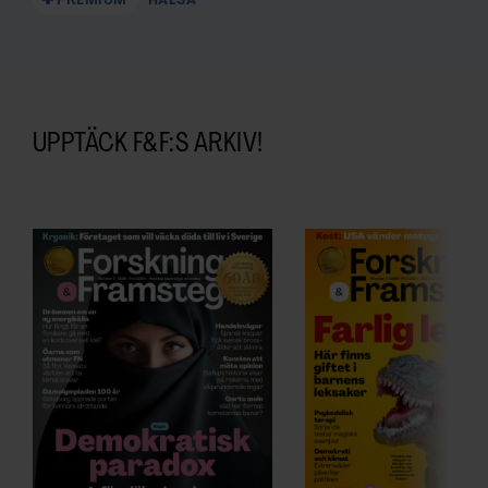
PREMIUM
HÄLSA
UPPTÄCK F&F:S ARKIV!