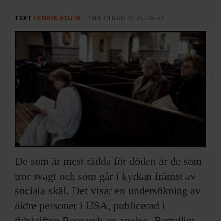
ARKIV & E-TIDNING
TEXT
HENRIK HÖJER
PUBLICERAD
2006-09-01
LYSSNA/PODD
EVENEMANG & RESOR
SHOP
KONTAKTA F&F
SKRIV I F&F
De som är mest rädda för döden är de som
PRENUMERERA PÅ F&F
tror svagt och som går i kyrkan främst av
ANNONSERA I F&F
sociala skäl. Det visar en undersökning av
äldre personer i USA, publicerad i
OM F&F
tidskriften Research on ageing. Betydligt