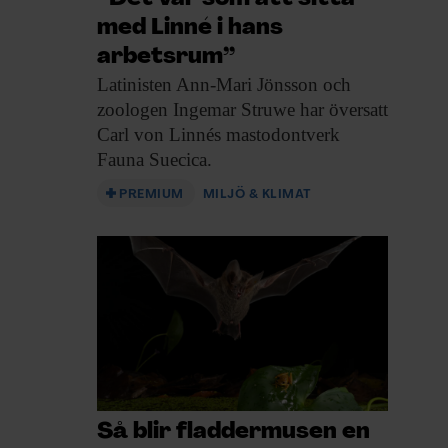
med Linné i hans
arbetsrum”
Latinisten Ann-Mari Jönsson
och
zoologen Ingemar Struwe har översatt
Carl von Linnés mastodontverk
Fauna Suecica.
PREMIUM
MILJÖ & KLIMAT
Så blir fladdermusen en