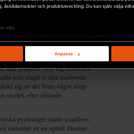
, åskådarinsikter och produktutveckling. Du kan själv välja vilk
n vilja:
om din geografiska plats som kan ha en noggrannhet på upp till f
genom att aktivt skanna den för specifika kännetecken (fingeravt
än den nedanför, men i själva verket finns ingen skillnad.
rsonliga uppgifter behandlas och ställ in dina preferenser i
deta
Anpassa
ke när som helst från cookie-förklaringen.
 drar pupillen ihop sig. Reflexen
e för att anpassa innehållet och annonserna till användarna, tillh
ada som slagit ut alla medvetna
vår trafik. Vi vidarebefordrar även sådana identifierare och anna
änkt sig att det finns något slags
nnons- och analysföretag som vi samarbetar med. Dessa kan i sin
ns storlek efter rådande
har tillhandahållit eller som de har samlat in när du har använt 
Norska psykologer mätte pupillens
vå varianter av en optisk illusion