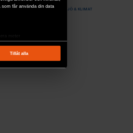
a som får använda din data
PREMIUM
MILJÖ & KLIMAT
lera meter
ryck)
ljsektionen
. Du kan ändra
Tillåt alla
andahålla funktioner för
n information från din enhet
 tur kombinera informationen
deras tjänster.