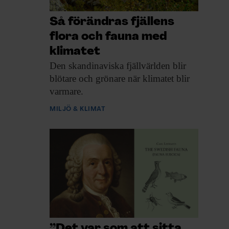
Så förändras fjällens
flora och fauna med
klimatet
Den skandinaviska fjäll­världen
blir
blötare och grönare när klimatet blir
varmare.
MILJÖ & KLIMAT
”Det var som att sitta