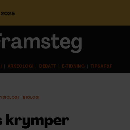
s 2025
S
ö
k
e
f
t
e
r
I
ARKEOLOGI
DEBATT
E-TIDNING
TIPSA F&F
:
FYSIOLOGI
BIOLOGI
us krymper