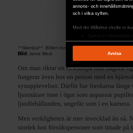
annons- och innehållsmätning
och i vilka syften.
Med din tillåtelse skulle vi äve
Samla in information 
Identifiera din enhet 
**Skenljus**. Bilden överst ser ut att vara ljusstarkare 
Ta reda på mer om hur dina pe
Avvisa
Bild:
Janne West
eller dra tillbaka ditt samtyc
Om man riktar en ficklampa mot någons öga,
Vi använder enhetsidentifierar
fungerar även hos en person med en hjärnsk
sociala medier och analysera 
synupplevelser. Därför har forskarna länge t
till de sociala medier och a
ljusmätare inne i ögat som anpassar pupille
med annan information som du 
ljusförhållanden, ungefär som i en kamera.
Men verkligheten är mer invecklad än så. 
storlek hos försökspersoner som tittade på t