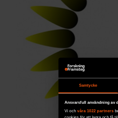
Samtycke
Ansvarsfull användning av d
Vi och
våra 1022 partners
be
cookies för att lagra och få t