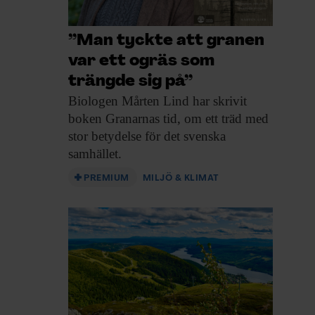
”Man tyckte att granen
var ett ogräs som
trängde sig på”
Biologen Mårten Lind
har skrivit
boken Granarnas tid, om ett träd med
stor betydelse för det svenska
samhället.
PREMIUM
MILJÖ & KLIMAT