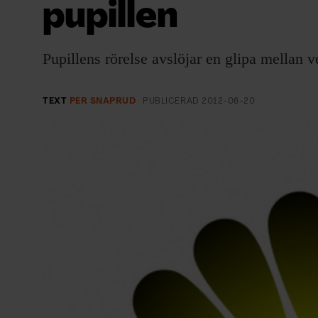
pupillen
EVENEMANG & RESOR
SHOP
Pupillens rörelse avslöjar en glipa mellan ve
KONTAKTA F&F
TEXT
PER SNAPRUD
PUBLICERAD
2012-06-20
SKRIV I F&F
PRENUMERERA PÅ F&F
ANNONSERA I F&F
OM F&F