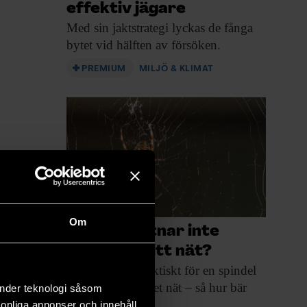
effektiv jägare
Med sin jaktstrategi
lyckas de fånga
bytet vid hälften av försöken.
PREMIUM
MILJÖ & KLIMAT
Om
Varför fastnar inte
spindeln i sitt nät?
Det vore ju
opraktiskt för en spindel
att fastna i sitt eget nät – så hur bär
änder teknologi såsom
den sig åt?
rsonliga annonser och innehåll,