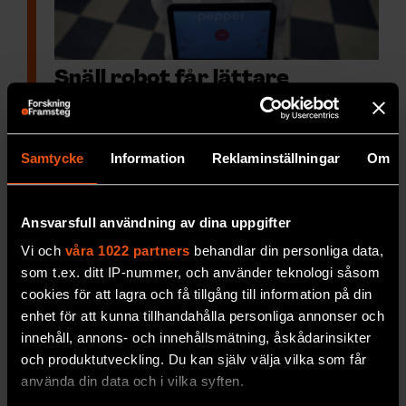
Snäll robot får lättare
människor dit den vill
För att charma
oss människor och få sin vilja
igenom gör robotar bäst i att vara ödmjuka
Samtycke
Information
Reklaminställningar
Om
och kamratliga – inte stränga och
dominerande. Det visar kanadensisk
forskning.
Ansvarsfull användning av dina uppgifter
Vi och
våra 1022 partners
behandlar din personliga data,
SAMHÄLLE & KULTUR
som t.ex. ditt IP-nummer, och använder teknologi såsom
cookies för att lagra och få tillgång till information på din
enhet för att kunna tillhandahålla personliga annonser och
innehåll, annons- och innehållsmätning, åskådarinsikter
och produktutveckling. Du kan själv välja vilka som får
använda din data och i vilka syften.