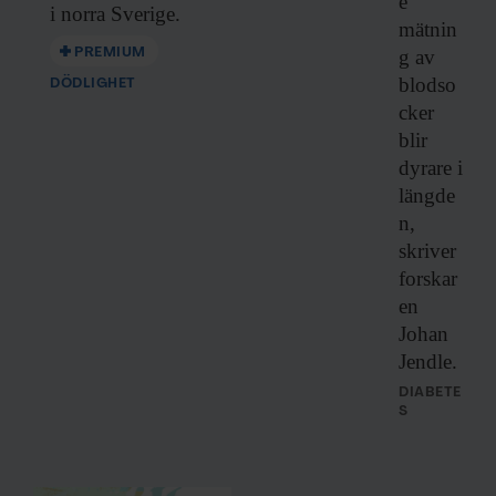
e
i norra Sverige.
mätnin
PREMIUM
g av
blodso
DÖDLIGHET
cker
blir
dyrare i
längde
n,
skriver
forskar
en
Johan
Jendle.
DIABETE
S