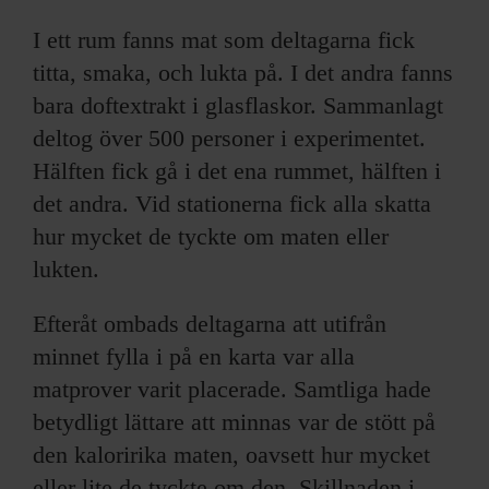
I ett rum fanns mat som deltagarna fick
titta, smaka, och lukta på. I det andra fanns
bara doftextrakt i glasflaskor. Sammanlagt
deltog över 500 personer i experimentet.
Hälften fick gå i det ena rummet, hälften i
det andra. Vid stationerna fick alla skatta
hur mycket de tyckte om maten eller
lukten.
Efteråt ombads deltagarna att utifrån
minnet fylla i på en karta var alla
matprover varit placerade. Samtliga hade
betydligt lättare att minnas var de stött på
den kaloririka maten, oavsett hur mycket
eller lite de tyckte om den. Skillnaden i