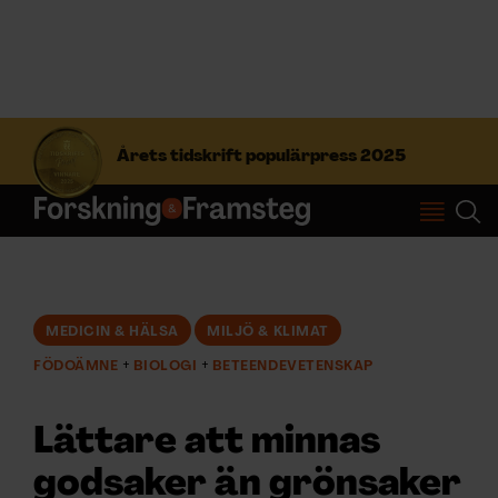
S
ö
Årets tidskrift populärpress 2025
k
e
f
Prenumerera
t
e
r
Logga in
:
MEDICIN & HÄLSA
MILJÖ & KLIMAT
FÖDOÄMNE
BIOLOGI
BETEENDEVETENSKAP
NYHETSBREV
Lättare att minnas
ÄMNEN
godsaker än grönsaker