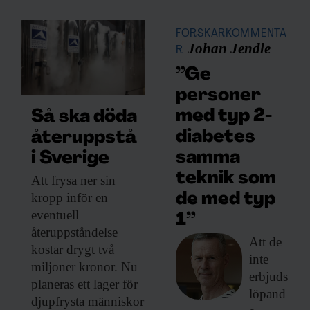
FORSKARKOMMENTA
Johan Jendle
R
”Ge
personer
med typ 2-
Så ska döda
diabetes
återuppstå
samma
i Sverige
teknik som
Att frysa ner
sin
kropp inför en
de med typ
eventuell
1”
återuppståndelse
Att de
kostar drygt två
inte
miljoner kronor. Nu
erbjuds
planeras ett lager för
löpand
djupfrysta människor