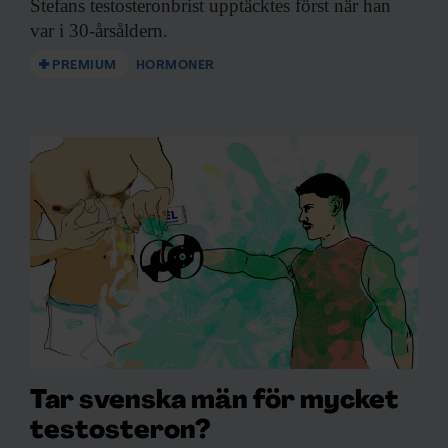
Stefans testosteronbrist upptäcktes
först när han
var i 30-årsåldern.
PREMIUM
HORMONER
Tar svenska män för mycket
testosteron?