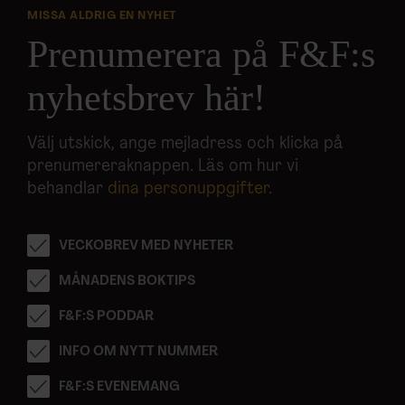
MISSA ALDRIG EN NYHET
Prenumerera på F&F:s
nyhetsbrev här!
Välj utskick, ange mejladress och klicka på
prenumereraknappen. Läs om hur vi
behandlar
dina personuppgifter
.
VECKOBREV MED NYHETER
MÅNADENS BOKTIPS
F&F:S PODDAR
INFO OM NYTT NUMMER
F&F:S EVENEMANG