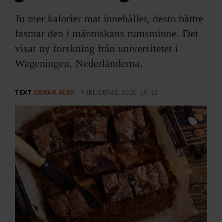
ARKIV & E-TIDNING
Ju mer kalorier mat innehåller, desto bättre
LYSSNA/PODD
fastnar den i människans rumsminne. Det
visar ny forskning från
universitetet i
EVENEMANG & RESOR
Wageningen
, Nederländerna.
SHOP
TEXT
OSKAR ALEX
PUBLICERAD
2020-10-13
KONTAKTA F&F
SKRIV I F&F
PRENUMERERA PÅ F&F
ANNONSERA I F&F
OM F&F