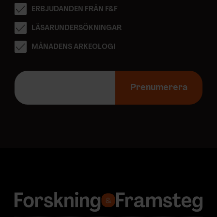
ERBJUDANDEN FRÅN F&F
LÄSARUNDERSÖKNINGAR
MÅNADENS ARKEOLOGI
E
-
Prenumerera
p
o
s
t
a
d
r
e
s
s
: