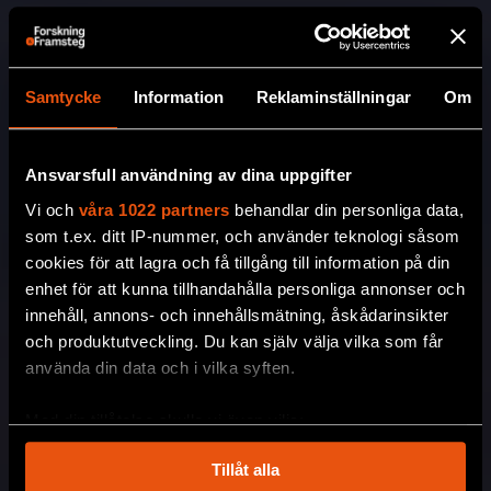
Samtycke
Information
Reklaminställningar
Om
Ansvarsfull användning av dina uppgifter
Vi och
våra 1022 partners
behandlar din personliga data,
som t.ex. ditt IP-nummer, och använder teknologi såsom
cookies för att lagra och få tillgång till information på din
enhet för att kunna tillhandahålla personliga annonser och
innehåll, annons- och innehållsmätning, åskådarinsikter
och produktutveckling. Du kan själv välja vilka som får
använda din data och i vilka syften.
Med din tillåtelse skulle vi även vilja:
Samla in information om din geografiska plats
Tillåt alla
som kan ha en noggrannhet på upp till flera meter