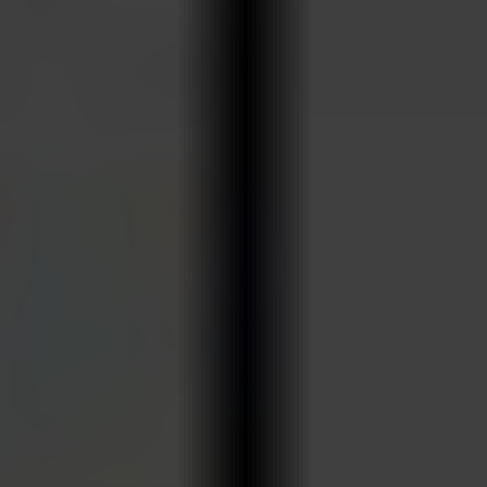
ARKIV & E-TIDNING
LYSSNA/PODD
EVENEMANG & RESOR
SHOP
KONTAKTA F&F
SKRIV I F&F
PRENUMERERA PÅ F&F
ANNONSERA I F&F
OM F&F